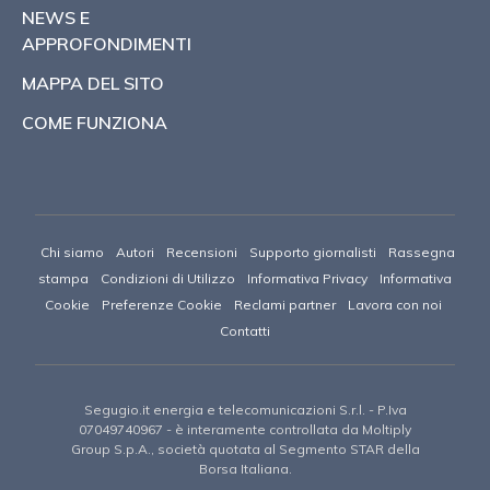
NEWS E
APPROFONDIMENTI
MAPPA DEL SITO
COME FUNZIONA
Chi siamo
Autori
Recensioni
Supporto giornalisti
Rassegna
stampa
Condizioni di Utilizzo
Informativa Privacy
Informativa
Cookie
Preferenze Cookie
Reclami partner
Lavora con noi
Contatti
Segugio.it energia e telecomunicazioni S.r.l.
- P.Iva
07049740967 -
è interamente controllata da Moltiply
Group S.p.A., società quotata al Segmento STAR della
Borsa Italiana.