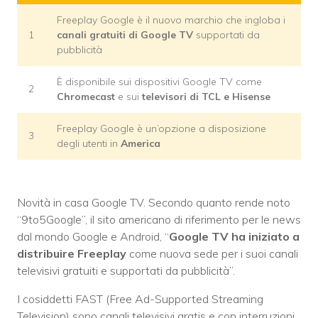
Freeplay Google è il nuovo marchio che ingloba i
1
canali gratuiti di Google TV
supportati da
pubblicità
È disponibile sui dispositivi Google TV come
2
Chromecast
e sui
televisori di TCL e Hisense
Freeplay Google è un’opzione a disposizione
3
degli utenti in
America
Novità in casa Google TV. Secondo quanto rende noto
“9to5Google”, il sito americano di riferimento per le news
dal mondo Google e Android, “
Google TV ha iniziato a
distribuire Freeplay
come nuova sede per i suoi canali
televisivi gratuiti e supportati da pubblicità”.
I cosiddetti FAST (Free Ad-Supported Streaming
Television) sono canali televisivi gratis e con interruzioni