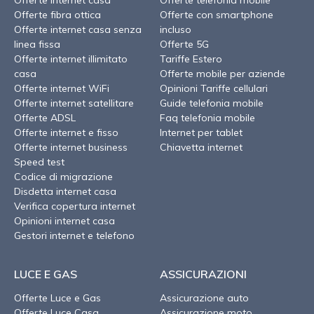
Offerte fibra ottica
Offerte con smartphone
Offerte internet casa senza
incluso
linea fissa
Offerte 5G
Offerte internet illimitato
Tariffe Estero
casa
Offerte mobile per aziende
Offerte internet WiFi
Opinioni Tariffe cellulari
Offerte internet satellitare
Guide telefonia mobile
Offerte ADSL
Faq telefonia mobile
Offerte internet e fisso
Internet per tablet
Offerte internet business
Chiavetta internet
Speed test
Codice di migrazione
Disdetta internet casa
Verifica copertura internet
Opinioni internet casa
Gestori internet e telefono
LUCE E GAS
ASSICURAZIONI
Offerte Luce e Gas
Assicurazione auto
Offerte Luce Casa
Assicurazione moto