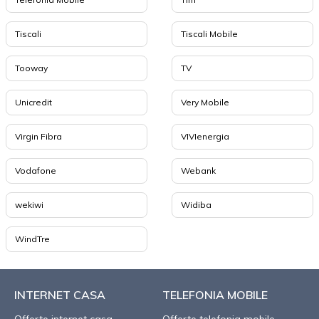
Tiscali
Tiscali Mobile
Tooway
TV
Unicredit
Very Mobile
Virgin Fibra
VIVIenergia
Vodafone
Webank
wekiwi
Widiba
WindTre
INTERNET CASA
TELEFONIA MOBILE
Offerte internet casa
Offerte telefonia mobile