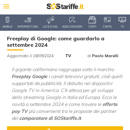
MOBILE
INTERNET CASA
LUCE E GAS
ASSICURAZIONI
CONTI
CARTE
TV
Freeplay di Google: come guardarlo a
settembre 2024
Aggiornato il 18/09/2024
TV
di
Paolo Marelli
Il gigante californiano raggruppa sotto il marchio
Freeplay Google
i canali televisivi gratuiti, cioè quelli
supportati da pubblicità. Il debutto nei dispositivi
Google TV in America. C’è attesa per gli sviluppi
dello streaming Google in Italia ed Europa. Ecco le
novità a settembre 2024 e come trovare le
offerte
pay TV
più convenienti tra le proposte dei partner
del
comparatore di SOStariffe.it
.