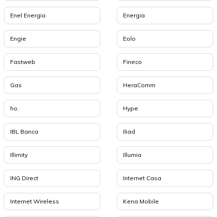
Enel Energia
Energia
Engie
Eolo
Fastweb
Fineco
Gas
HeraComm
ho.
Hype
IBL Banca
Iliad
Illimity
Illumia
ING Direct
Internet Casa
Internet Wireless
Kena Mobile