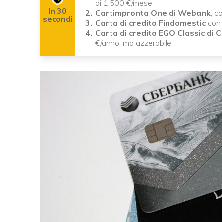
di 1.500 €/mese
In 30
Cartimpronta One di Webank
, c
secondi
Carta di credito Findomestic
con 
Carta di credito EGO Classic di
€/anno, ma azzerabile