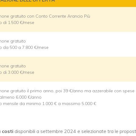
none gratuito con Conto Corrente Arancio Più
do di 1.500 €/mese
none gratuito
do da 500 a 7.800 €/mese
none gratuito
do di 3.000 €/mese
none gratuito il primo anno, poi 39 €/anno ma azzerabile con spese
 almeno 6.000 €/anno
do mensile da minimo 1.000 € a massimo 5.000 €
 costi
disponibili a settembre 2024 e selezionate tra le propos