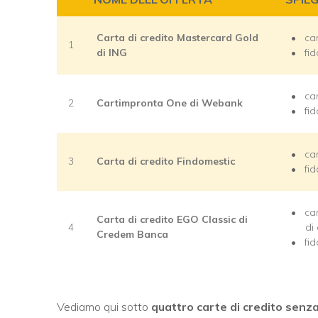
Carta di credito Mastercard Gold
ca
1
di ING
fi
ca
2
Cartimpronta One di Webank
fi
ca
3
Carta di credito Findomestic
fi
ca
Carta di credito EGO Classic di
4
di
Credem Banca
fi
Vediamo qui sotto
quattro carte di credito senza