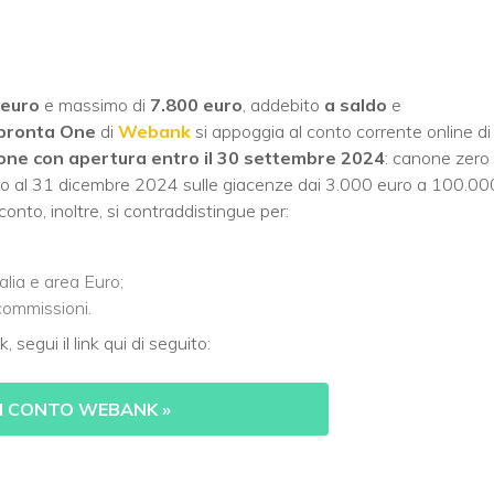
euro
e massimo di
7.800 euro
, addebito
a saldo
e
pronta One
di
Webank
si appoggia al conto corrente online di
ne con apertura entro il 30 settembre 2024
: canone zero
no al 31 dicembre 2024 sulle giacenze dai 3.000 euro a 100.00
onto, inoltre, si contraddistingue per:
alia e area Euro;
commissioni.
segui il link qui di seguito:
I CONTO WEBANK »