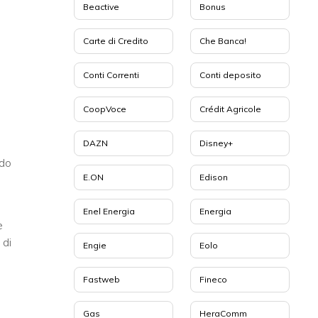
Beactive
Bonus
Carte di Credito
Che Banca!
Conti Correnti
Conti deposito
CoopVoce
Crédit Agricole
DAZN
Disney+
ldo
E.ON
Edison
Enel Energia
Energia
è
 di
Engie
Eolo
Fastweb
Fineco
Gas
HeraComm