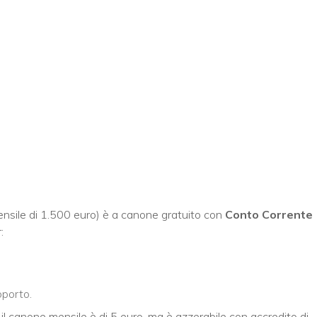
ensile di 1.500 euro) è a canone gratuito con
Conto Corrente
:
oporto.
, il canone mensile è di 5 euro, ma è azzerabile con accredito di