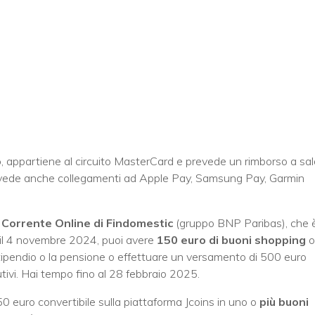
o
, appartiene al circuito MasterCard e prevede un rimborso a sa
 prevede anche collegamenti ad Apple Pay, Samsung Pay, Garmin
Corrente Online di Findomestic
(gruppo BNP Paribas), che 
o il 4 novembre 2024, puoi avere
150 euro di buoni shopping
o
tipendio o la pensione o effettuare un versamento di 500 euro
tivi. Hai tempo fino al 28 febbraio 2025.
150 euro convertibile sulla piattaforma Jcoins in uno o
più buoni