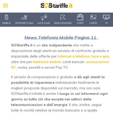
MOBILE
INTERNET CASA
LUCE E GAS
ASSICURAZIONI
CONTI
CARTE
TV
News Telefonia Mobile Pagina 11
SOStariffe.it
è un
sito indipendente
che mette a
disposizione degli utenti un servizio di confronto gratuito e
imparziale delle offerte per
Internet e telefono
,
luce e gas
,
oltre che per
telefonia mobile
, conti bancari,
assicurazioni
RC
, mutui, prestiti e servizi Pay TV.
Il servizio di comparazione è gratuito
e dà agli utenti la
possibilità di risparmiare
individuando facilmente le
migliori proposte disponibili sul mercato, ma non solo.
SOStariffe.it infatti è anche il
luogo in cui informarsi ogni
giorno su tutto ciò che accade nei settori delle
telecomunicazioni e dell’energia
. Il sito, inoltre, segue
tutte le novità relative al mondo bancario e a quello