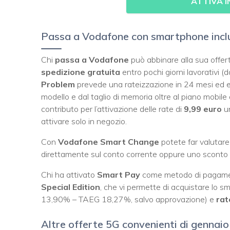
ATTIVA 
Passa a Vodafone con smartphone incl
Chi
passa a Vodafone
può abbinare alla sua offer
spedizione gratuita
entro pochi giorni lavorativi (dal
Problem
prevede una rateizzazione in 24 mesi ed e
modello e dal taglio di memoria oltre al piano mobil
contributo per l’attivazione delle rate di
9,99 euro
u
attivare solo in negozio.
Con
Vodafone Smart Change
potete far valutare
direttamente sul conto corrente oppure uno sconto 
Chi ha attivato
Smart Pay
come metodo di pagamen
Special Edition
, che vi permette di acquistare lo
13,90% – TAEG 18,27%, salvo approvazione) e
rat
Altre offerte 5G convenienti di gennai