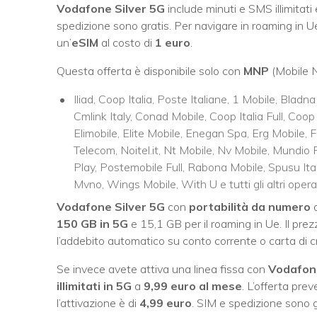
Vodafone Silver 5G
include minuti e SMS illimitati
spedizione sono gratis. Per navigare in roaming in 
un’
eSIM
al costo di
1 euro
.
Questa offerta è disponibile solo con
MNP
(Mobile N
Iliad, Coop Italia, Poste Italiane, 1 Mobile, Bladn
Cmlink Italy, Conad Mobile, Coop Italia Full, Coop E
Elimobile, Elite Mobile, Enegan Spa, Erg Mobile, 
Telecom, Noitel.it, Nt Mobile, Nv Mobile, Mundio 
Play, Postemobile Full, Rabona Mobile, Spusu Ita
Mvno, Wings Mobile, With U e tutti gli altri operat
Vodafone Silver 5G
con
portabilità da numero
150 GB in 5G
e 15,1 GB per il roaming in Ue. Il pr
l’addebito automatico su conto corrente o carta di cr
Se invece avete attiva una linea fissa con
Vodafon
illimitati in 5G
a
9,99 euro al mese
. L’offerta pre
l’attivazione è di
4,99 euro
. SIM e spedizione sono g