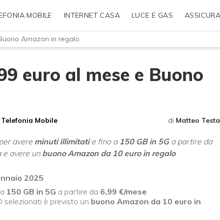
EFONIA MOBILE
INTERNET CASA
LUCE E GAS
ASSICURA
 Buono Amazon in regalo
99 euro al mese e Buono
Telefonia Mobile
di
Matteo Testa
per avere
minuti illimitati
e fino a
150 GB in 5G
a partire da
ta e avere un
buono Amazon da 10 euro in regalo
ennaio 2025
 a
150 GB in 5G
a partire da
6,99
€/mese
selezionati è previsto un
buono Amazon da 10 euro in