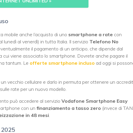
INTERNET UNLIMITED
»
uso
ta mobile anche l’acquisto di uno
smartphone a rate
con
 lunedì al venerdì) in tutta Italia. Il servizio
Telefono No
ventualmente il pagamento di un anticipo, che dipende dal
e a cui viene associato lo smartphone. Dovrete anche pagare il
na tantum. Le
offerte smartphone incluso
ad oggi si posson
 un vecchio cellulare e darlo in permuta per ottenere un accredi
sulle rate per un nuovo modello.
to può accedere al servizio
Vodafone Smartphone Easy
 smartphone con un
finanziamento a tasso zero
(invece di TAN
eizzazione in 48 mesi
.
o 2025