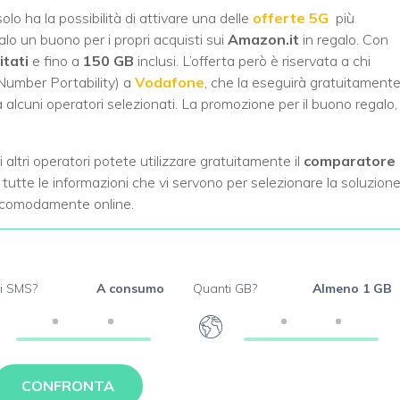
lo ha la possibilità di attivare una delle
offerte 5G
più
lo un buono per i propri acquisti sui
Amazon.it
in regalo. Con
itati
e fino a
150 GB
inclusi. L’offerta però è riservata a chi
Number Portability) a
Vodafone
, che la eseguirà gratuitament
a alcuni operatori selezionati. La promozione per il buono regalo,
 altri operatori potete utilizzare gratuitamente il
comparatore 
 tutte le informazioni che vi servono per selezionare la soluzion
i comodamente online.
i SMS?
A consumo
Quanti GB?
Almeno 1 GB
CONFRONTA