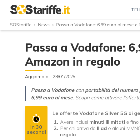
TEL
SOStariffe
News
Passa a Vodafone: 6,99 euro al mese e
Passa a Vodafone: 6,
Amazon in regalo
Aggiornato il 28/01/2025
Passa a Vodafone
con
portabilità del numero
6,99 euro al mese
. Scopri come attivare l'offer
Le offerte Vodafone Silver 5G di g
Avere inclusi
minuti illimitati
e fino
In 30
Per chi arriva da
Iliad
o alcuni MVNO 
secondi
regalo