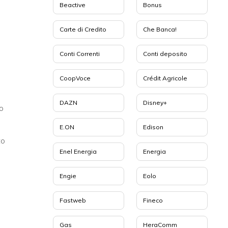
Beactive
Bonus
Carte di Credito
Che Banca!
Conti Correnti
Conti deposito
CoopVoce
Crédit Agricole
DAZN
Disney+
o
E.ON
Edison
to
Enel Energia
Energia
Engie
Eolo
Fastweb
Fineco
Gas
HeraComm