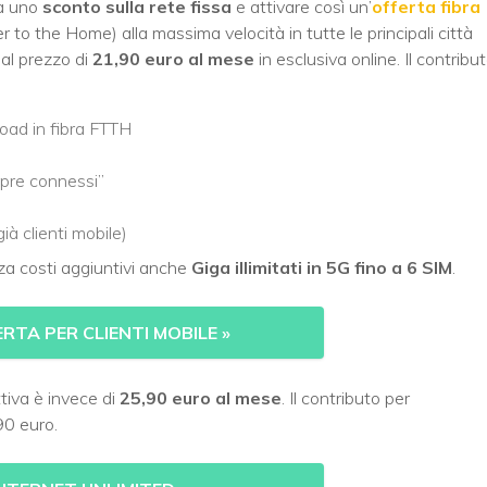
 a uno
sconto sulla rete fissa
e attivare così un’
offerta fibra
r to the Home) alla massima velocità in tutte le principali città
al prezzo di
21,90 euro al mese
in esclusiva online. Il contribu
load in fibra FTTH
pre connessi”
à clienti mobile)
a costi aggiuntivi anche
Giga illimitati in 5G fino a 6 SIM
.
ERTA PER CLIENTI MOBILE
»
ttiva è invece di
25,90 euro al mese
. Il contributo per
90 euro.