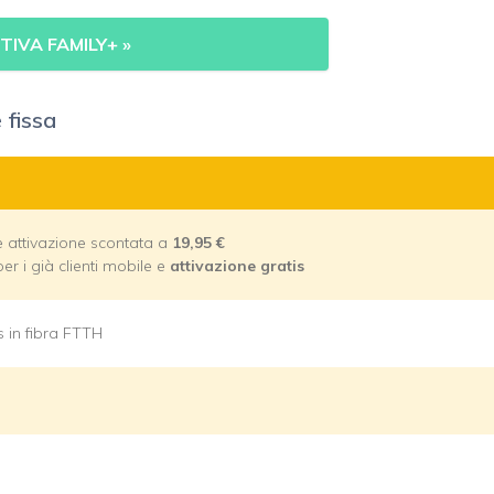
TIVA FAMILY+
»
 fissa
e attivazione scontata a
19,95
€
per i già clienti mobile e
attivazione gratis
s in fibra FTTH