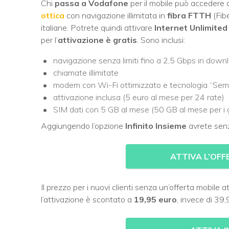
Chi
passa a Vodafone
per il mobile può accedere
ottica
con navigazione illimitata in
fibra FTTH
(Fibe
italiane. Potrete quindi attivare
Internet Unlimited
per l’
attivazione è gratis
. Sono inclusi:
navigazione senza limiti fino a 2,5 Gbps in down
chiamate illimitate
modem con Wi-Fi ottimizzato e tecnologia “Sem
attivazione inclusa (5 euro al mese per 24 rate)
SIM dati con 5 GB al mese (50 GB al mese per i gi
Aggiungendo l’opzione
Infinito Insieme
avrete senz
ATTIVA L’OFF
Il prezzo per i nuovi clienti senza un’offerta mobile a
l’attivazione è scontato a
19,95 euro
, invece di 39,