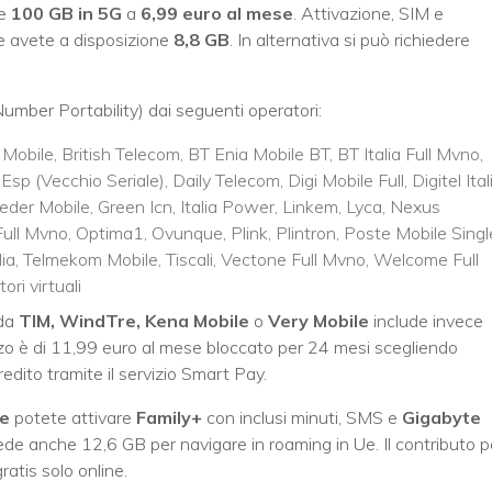
 e
100 GB in 5G
a
6,99 euro al mese
. Attivazione, SIM e
Ue avete a disposizione
8,8 GB
. In alternativa si può richiedere
umber Portability) dai seguenti operatori:
a Mobile, British Telecom, BT Enia Mobile BT, BT Italia Full Mvno,
sp (Vecchio Seriale), Daily Telecom, Digi Mobile Full, Digitel Itali
Feder Mobile, Green Icn, Italia Power, Linkem, Lyca, Nexus
Full Mvno, Optima1, Ovunque, Plink, Plintron, Poste Mobile Singl
lia, Telmekom Mobile, Tiscali, Vectone Full Mvno, Welcome Full
ori virtuali
da
TIM, WindTre, Kena Mobile
o
Very Mobile
include invece
ezzo è di 11,99 euro al mese bloccato per 24 mesi scegliendo
edito tramite il servizio Smart Pay.
e
potete attivare
Family+
con inclusi minuti, SMS e
Gigabyte
vede anche 12,6 GB per navigare in roaming in Ue. I
l contributo p
ratis solo online.