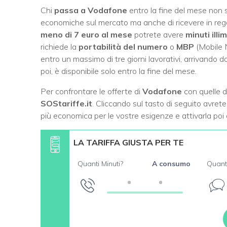
Chi
passa a Vodafone
entro la fine del mese non so
economiche sul mercato ma anche di ricevere in rega
meno di 7 euro al mese
potrete avere
minuti illim
richiede la
portabilità del numero
o
MBP
(Mobile 
entro un massimo di tre giorni lavorativi, arrivando d
poi, è disponibile solo entro la fine del mese.
Per confrontare le offerte di
Vodafone
con quelle di
SOStariffe.it
. Cliccando sul tasto di seguito avrete
più economica per le vostre esigenze e attivarla po
LA TARIFFA GIUSTA PER TE
Quanti Minuti?
A consumo
Quant