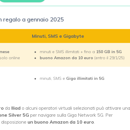
 regalo a gennaio 2025
Minuti, SMS e Gigabyte
/mese
minuti e SMS illimitati + fino a
150 GB in 5G
solo online
buono Amazon da 10 euro
(entro il 29/1/25)
minuti, SMS e
Giga illimitati in 5G
ro
da
Iliad
o alcuni operatori virtuali selezionati può attivare un
ne Silver 5G
per navigare sulla Giga Network 5G. Per
a disposizione
un
buono Amazon da 10 euro
.