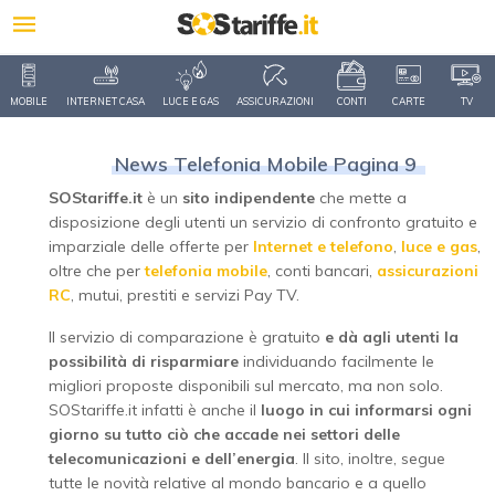
MOBILE
INTERNET CASA
LUCE E GAS
ASSICURAZIONI
CONTI
CARTE
TV
News Telefonia Mobile Pagina 9
SOStariffe.it
è un
sito indipendente
che mette a
disposizione degli utenti un servizio di confronto gratuito e
imparziale delle offerte per
Internet e telefono
,
luce e gas
,
oltre che per
telefonia mobile
, conti bancari,
assicurazioni
RC
, mutui, prestiti e servizi Pay TV.
Il servizio di comparazione è gratuito
e dà agli utenti la
possibilità di risparmiare
individuando facilmente le
migliori proposte disponibili sul mercato, ma non solo.
SOStariffe.it infatti è anche il
luogo in cui informarsi ogni
giorno su tutto ciò che accade nei settori delle
telecomunicazioni e dell’energia
. Il sito, inoltre, segue
tutte le novità relative al mondo bancario e a quello