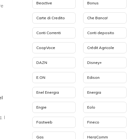
Beactive
Bonus
re
Carte di Credito
Che Banca!
Conti Correnti
Conti deposito
CoopVoce
Crédit Agricole
DAZN
Disney+
E.ON
Edison
Enel Energia
Energia
el
Engie
Eolo
c
. I
Fastweb
Fineco
Gas
HeraComm