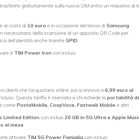
trasferirlo gratuitamente sulla nuova SIM entro un massimo di t
e al costo di
10 euro
e in occasione del lancio di
Samsung
 non necessitano della scansione di un apposito QR Code per
fica dell’identità anche tramite
SPID
.
ivare è
TIM Power Iron
con inclusi:
vi clienti che l’acquistano online, poi si rinnova a
6,99 euro al
ncluso. Questa tariffa è riservata a chi richiede la
portabilità d
ati come
PosteMobile, CoopVoce, Fastweb Mobile
e altri.
 Limited Edition
con inclusi
20 GB in 5G Ultra e Apple Musi
ro al mese
.
tete attivare
TIM 5G Power Famiglia
con inclusi: