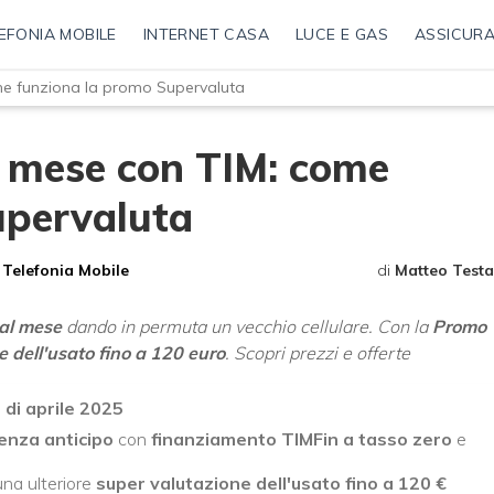
EFONIA MOBILE
INTERNET CASA
LUCE E GAS
ASSICURA
me funziona la promo Supervaluta
l mese con TIM: come
upervaluta
Telefonia Mobile
di
Matteo Testa
 al mese
dando in permuta un vecchio cellulare. Con la
Promo
 dell'usato fino a 120 euro
. Scopri prezzi e offerte
 di aprile 2025
enza anticipo
con
finanziamento TIMFin a tasso zero
e
na ulteriore
super valutazione dell'usato fino a 120 €