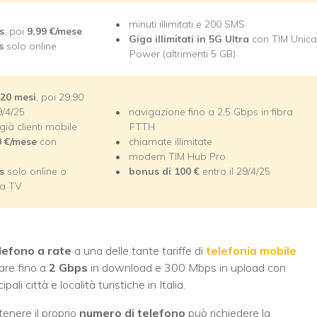
minuti illimitati e 200 SMS
s
, poi
9,99
€/mese
Giga
illimitati in 5G Ultra
con TIM Unica
s
solo online
Power (altrimenti 5 GB)
 20 mesi
, poi 29,90
9/4/25
navigazione fino a 2,5 Gbps in fibra
già clienti mobile
FTTH
0
€/mese
con
chiamate illimitate
modem TIM Hub Pro
is
solo online o
bonus di 100 €
entro il 29/4/25
ta TV
lefono a rate
a una delle tante tariffe di
telefonia mobile
are fino a
2 Gbps
in download e 300 Mbps in upload con
pali città e località turistiche in Italia.
enere il proprio
numero di telefono
può richiedere la