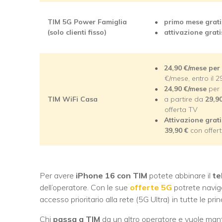
TIM 5G Power Famiglia
primo mese grati
(solo clienti fisso)
attivazione grati
24,90 €/mese
per
€/mese, entro il 2
24,90
€/mese
per 
TIM WiFi Casa
a partire da
29,9
offerta TV
Attivazione grat
39,90
€
con offer
Per avere
iPhone 16 con TIM
potete abbinare il
te
dell’operatore. Con le sue
offerte 5G
potrete navig
accesso prioritario alla rete (5G Ultra) in tutte le princi
Chi
passa a TIM
da un altro operatore e vuole mant