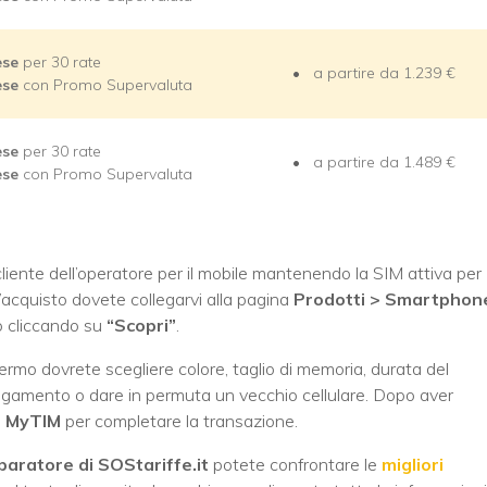
ese
per 30 rate
a partire da 1.239 €
ese
con Promo Supervaluta
ese
per 30 rate
a partire da 1.489 €
ese
con Promo Supervaluta
liente dell’operatore per il mobile mantenendo la SIM attiva per
’acquisto dovete collegarvi alla pagina
Prodotti > Smartphon
o cliccando su
“Scopri”
.
ermo dovrete scegliere colore, taglio di memoria, durata del
l pagamento o dare in permuta un vecchio cellulare. Dopo aver
i
MyTIM
per completare la transazione.
aratore di SOStariffe.it
potete confrontare le
migliori