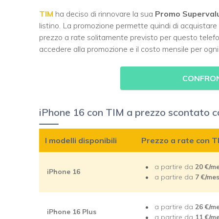
TIM
ha deciso di rinnovare la sua
Promo Superval
listino. La promozione permette quindi di acquistare
prezzo a rate solitamente previsto per questo telefo
accedere alla promozione e il costo mensile per ogni
CONFRON
iPhone 16 con TIM a prezzo scontato c
I modelli disponibili
Prezzo a rate con T
a partire da
20 €/m
iPhone 16
a partire da
7
€/me
a partire da
26 €/m
iPhone 16 Plus
a partire da
11
€/m