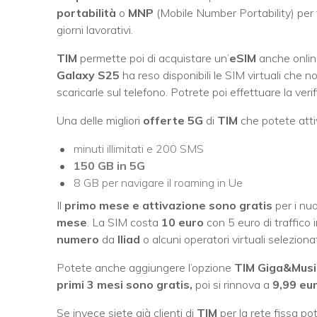
portabilità
o
MNP
(Mobile Number Portability) per 
giorni lavorativi.
TIM
permette poi di acquistare un’
eSIM
anche onlin
Galaxy S25
ha reso disponibili le SIM virtuali che
scaricarle sul telefono. Potrete poi effettuare la veri
Una delle migliori
offerte 5G
di
TIM
che potete att
minuti illimitati e 200 SMS
150 GB in 5G
8 GB per navigare il roaming in Ue
Il
primo mese e attivazione sono gratis
per i nuo
mese
. La SIM costa
10 euro
con 5 euro di traffico i
numero
da
Iliad
o alcuni operatori virtuali selezion
Potete anche aggiungere l’opzione
TIM Giga&Music
primi 3 mesi sono gratis,
poi si rinnova a
9,99 eu
Se invece siete già clienti di
TIM
per la rete fissa po