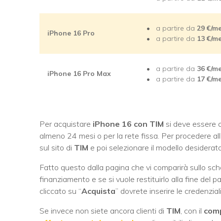
a partire da
29 €/m
iPhone 16 Pro
a partire da
13
€/m
a partire da
36 €/m
iPhone 16 Pro Max
a partire da
17
€/m
Per acquistare
iPhone 16 con TIM
si deve essere c
almeno 24 mesi o per la rete fissa. Per procedere all
sul sito di
TIM
e poi selezionare il modello desiderat
Fatto questo dalla pagina che vi comparirà sullo sch
finanziamento e se si vuole restituirlo alla fine de
cliccato su “
Acquista
” dovrete inserire le credenzial
Se invece non siete ancora clienti di
TIM
, con il
comp