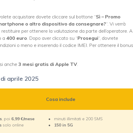
olete acquistare dovete cliccare sul bottone “
Sì – Promo
martphone o altro dispositivo da consegnare?
“. Vi verrà
te restituire per ottenere la valutazione da parte dell’operatore. 
o a
400 euro
. Dopo aver cliccato su “
Prosegui
“, dovrete
ondizioni o meno e inserendo il codice IMEI. Per ottenere il bonu
usi anche
3 mesi gratis di Apple TV
.
 di aprile 2025
Cosa include
s
, poi
6,99
€/mese
minuti illimitati e 200 SMS
s
solo online
150
in 5G