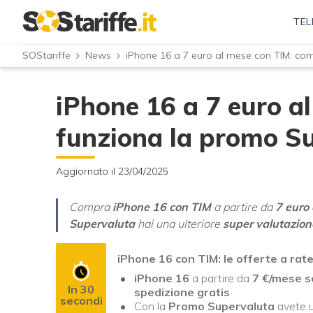
TEL
SOStariffe
News
iPhone 16 a 7 euro al mese con TIM: co
iPhone 16 a 7 euro a
funziona la promo S
Aggiornato il 23/04/2025
Compra
iPhone 16 con TIM
a partire da
7 euro
Supervaluta
hai una ulteriore
super valutazione
iPhone 16 con TIM: le offerte a rate
iPhone 16
a partire da
7 €/mese s
In 30
spedizione gratis
secondi
Con la
Promo Supervaluta
avete u