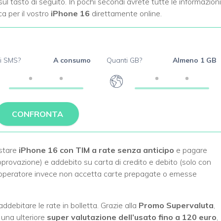
 sul tasto di seguito. In pochi secondi avrete tutte le informazioni
a per il vostro
iPhone 16
direttamente online.
i SMS?
A consumo
Quanti GB?
Almeno 1 GB
CONFRONTA
stare
iPhone 16 con TIM a rate senza anticipo
e pagare
provazione) e addebito su carta di credito e debito (solo con
 L’operatore invece non accetta carte prepagate o emesse
addebitare le rate in bolletta. Grazie alla
Promo Supervaluta
,
 una ulteriore
super valutazione dell’usato fino a 120 euro
,