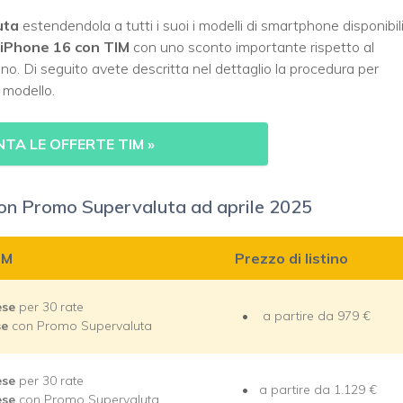
uta
estendendola a tutti i suoi i modelli di smartphone disponibil
iPhone 16 con TIM
con uno sconto importante rispetto al
no. Di seguito avete descritta nel dettaglio la procedura per
 modello.
TA LE OFFERTE TIM
»
on Promo Supervaluta ad aprile 2025
IM
Prezzo di listino
ese
per 30 rate
a partire da 979 €
se
con Promo Supervaluta
ese
per 30 rate
a partire da 1.129 €
ese
con Promo Supervaluta