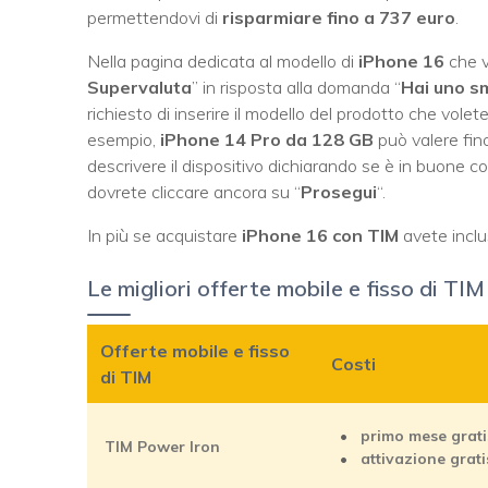
permettendovi di
risparmiare fino a 737 euro
.
Nella pagina dedicata al modello di
iPhone 16
che v
Supervaluta
” in risposta alla domanda “
Hai uno s
richiesto di inserire il modello del prodotto che vole
esempio,
iPhone 14 Pro da 128 GB
può valere fin
descrivere il dispositivo dichiarando se è in buone c
dovrete cliccare ancora su “
Prosegui
“.
In più se acquistare
iPhone 16 con TIM
avete incl
Le migliori offerte mobile e fisso di TIM
Offerte mobile e fisso
Costi
di TIM
primo mese grati
TIM Power Iron
attivazione grati