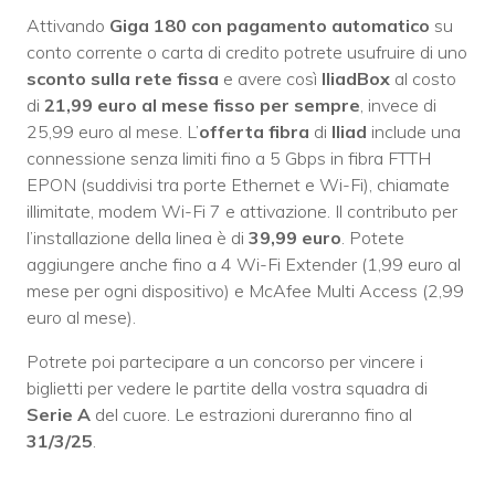
Attivando
Giga 180 con pagamento automatico
su
conto corrente o carta di credito potrete usufruire di uno
sconto sulla rete fissa
e avere così
IliadBox
al costo
di
21,99 euro al mese fisso per sempre
, invece di
25,99 euro al mese. L’
offerta fibra
di
Iliad
include una
connessione senza limiti fino a 5 Gbps in fibra FTTH
EPON (suddivisi tra porte Ethernet e Wi-Fi), chiamate
illimitate, modem Wi-Fi 7 e attivazione. Il contributo per
l’installazione della linea è di
39,99 euro
. Potete
aggiungere anche fino a 4 Wi-Fi Extender (1,99 euro al
mese per ogni dispositivo) e McAfee Multi Access (2,99
euro al mese).
Potrete poi partecipare a un concorso per vincere i
biglietti per vedere le partite della vostra squadra di
Serie A
del cuore. Le estrazioni dureranno fino al
31/3/25
.