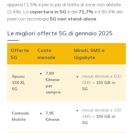
appena l’1,5% e per lo più di tratta di zone non abitate
(1,4%). La
copertura in 5G
è del
71,7%
e il 90,4% dei
pixel con tecnologia
5G non stand-alone
.
Le migliori offerte 5G di gennaio 2025
Offerte
Costo
Minuti, SMS e
5G
mensile
Gigabyte
7,89
Spusu
minuti illimitati e 500
€/mese
150 XL
SMS +
150 GB in
per
5G
5G
sempre
minuti illimitati e 100
Fastweb
7,95
SMS +
150 GB in
Mobile
€/mese
5G