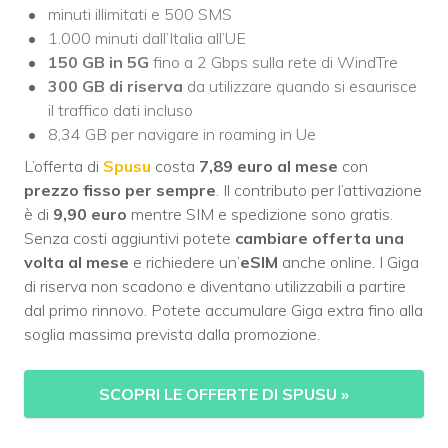
minuti illimitati e 500 SMS
1.000 minuti dall’Italia all’UE
150 GB in 5G
fino a 2 Gbps sulla rete di WindTre
300 GB di riserva
da utilizzare quando si esaurisce
il traffico dati incluso
8,34 GB per navigare in roaming in Ue
L’offerta di
Spusu
costa
7,89 euro al mese
con
prezzo
fisso per sempre
. Il contributo per l’attivazione
è di
9,90 euro
mentre SIM e spedizione sono gratis.
Senza costi aggiuntivi potete
cambiare offerta una
volta al mese
e richiedere un’
eSIM
anche online. I Giga
di riserva non scadono e diventano utilizzabili a partire
dal primo rinnovo. Potete accumulare Giga extra fino alla
soglia massima prevista dalla promozione.
SCOPRI LE OFFERTE DI SPUSU
»