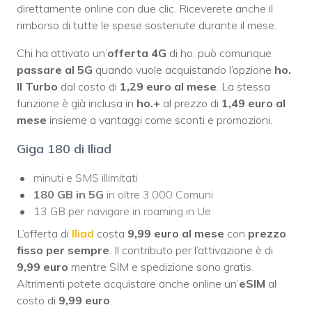
direttamente online con due clic. Riceverete anche il
rimborso di tutte le spese sostenute durante il mese.
Chi ha attivato un’
offerta 4G
di ho. può comunque
passare al 5G
quando vuole acquistando l’opzione
ho.
Il Turbo
dal costo di
1,29 euro al mese
. La stessa
funzione è già inclusa in
ho.+
al prezzo di
1,49 euro al
mese
insieme a vantaggi come sconti e promozioni.
Giga 180 di Iliad
minuti e SMS illimitati
180 GB
in 5G
in oltre 3.000 Comuni
13 GB per navigare in roaming in Ue
L’offerta di
Iliad
costa
9,99 euro al mese
con
prezzo
fisso per sempre
. Il contributo per l’attivazione è di
9,99 euro
mentre SIM e spedizione sono gratis.
Altrimenti potete acquistare anche online un’
eSIM
al
costo di
9,99 euro
.