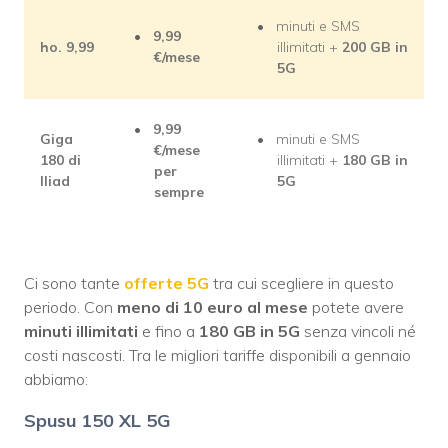
minuti e SMS
9,99
ho. 9,99
illimitati +
200 GB in
€/mese
5G
9,99
Giga
minuti e SMS
€/mese
180 di
illimitati +
180 GB in
per
Iliad
5G
sempre
Ci sono tante
offerte 5G
tra cui scegliere in questo
periodo. Con
meno di 10 euro al mese
potete avere
minuti illimitati
e fino a
180 GB in 5G
senza vincoli né
costi nascosti. Tra le migliori tariffe disponibili a gennaio
abbiamo:
Spusu 150 XL 5G