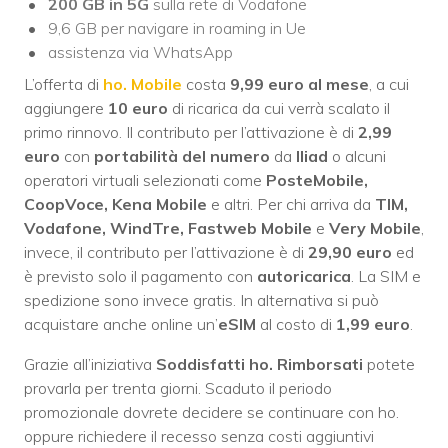
200 GB in 5G
sulla rete di Vodafone
9,6 GB per navigare in roaming in Ue
assistenza via WhatsApp
L’offerta di
ho. Mobile
costa
9,99 euro al mese
, a cui
aggiungere
10 euro
di ricarica da cui verrà scalato il
primo rinnovo. Il contributo per l’attivazione è di
2,99
euro
con
portabilità del numero
da
Iliad
o alcuni
operatori virtuali selezionati come
PosteMobile,
CoopVoce, Kena Mobile
e altri. Per chi arriva da
TIM,
Vodafone, WindTre, Fastweb Mobile
e
Very Mobile
,
invece, il contributo per l’attivazione è di
29,90 euro
ed
è previsto solo il pagamento con
autoricarica
. La SIM e
spedizione sono invece gratis. In alternativa si può
acquistare anche online un’
eSIM
al costo di
1,99 euro
.
Grazie all’iniziativa
Soddisfatti ho. Rimborsati
potete
provarla per trenta giorni. Scaduto il periodo
promozionale dovrete decidere se continuare con ho.
oppure richiedere il recesso senza costi aggiuntivi