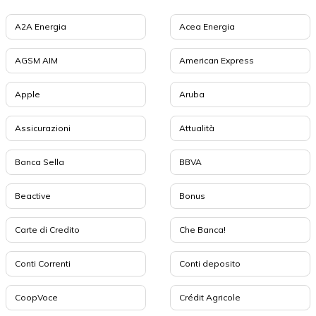
A2A Energia
Acea Energia
AGSM AIM
American Express
Apple
Aruba
Assicurazioni
Attualità
Banca Sella
BBVA
Beactive
Bonus
Carte di Credito
Che Banca!
Conti Correnti
Conti deposito
CoopVoce
Crédit Agricole