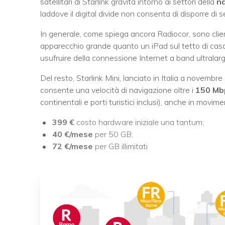
satellitari di Starlink gravita intorno ai settori della
n
laddove il digital divide non consenta di disporre di s
In generale, come spiega ancora Radiocor, sono client
apparecchio grande quanto un iPad sul tetto di casa
usufruire della connessione Internet a band ultralarg
Del resto, Starlink Mini, lanciato in Italia a novembre
consente una velocità di navigazione oltre i
150 Mb
continentali e porti turistici inclusi), anche in mov
399 €
costo hardware iniziale una tantum;
40 €/mese
per 50 GB;
72 €/mese
per GB illimitati