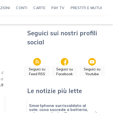
ZIONI
CONTI
CARTE
PAY TV
PRESTITI E MUTUI
Seguici sui nostri profili
social
Seguici su
Seguici su
Seguici su
il
Feed RSS
Facebook
Youtube
 a
it
.
Le notizie più lette
Smartphone surriscaldato al
sole: cosa succede a batteria,