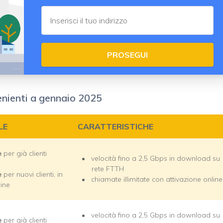
PROSEGUI
venienti a gennaio 2025
LE
CARATTERISTICHE
e
per già clienti
velocità fino a 2,5 Gbps in download su
rete FTTH
e
per nuovi clienti, in
chiamate illimitate con attivazione online
line
velocità fino a 2,5 Gbps in download su
e
per già clienti