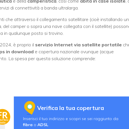
autica
e della
camperistica
, così come
abita in case isolate
, 
ervizi di connettività a banda ultralarga.
i che attraverso il collegamento satellitare (cioè installando un
, del camper o sopra una nave collegata con il satellite) posson
a in qualunque posto si trovino.
 2024, è proprio il
servizio Internet via satellite portatile
ch
ps in download
e copertura nazionale ovunque (acque
imento. La spesa per questa soluzione comprende:
Verifica la tua copertura
Inserisci il tuo indirizzo e scopri se sei raggiunto da
fibra
o
ADSL