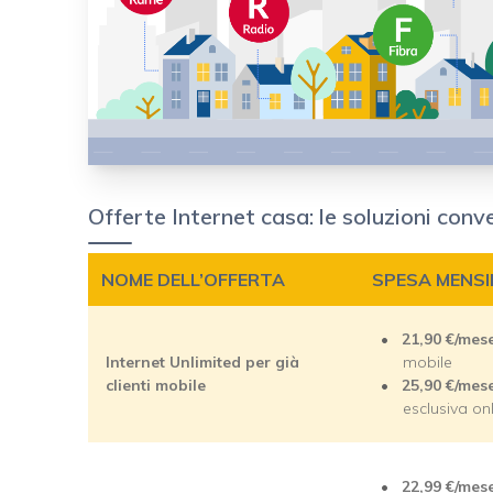
Offerte Internet casa: le soluzioni con
NOME DELL’OFFERTA
SPESA MENSI
21,90 €/mes
Internet Unlimited per già
mobile
clienti mobile
25,90 €/mes
esclusiva on
22,99 €/mes