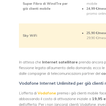
Super Fibra di WindTre per
mobile
già clienti mobile
24,99 €/mes
promo onlin
25,90 €/mes
Sky WiFi
29,90 €/mes
In attesa che
Internet satellitare
prenda ancora più
flessione legata all’aumento della domanda, ecco le 
dalle compagnie di telecomunicazioni partner del
co
Vodafone Internet Unlimited per già clienti 
L’offerta di
Vodafone
premia i già clienti mobile fa
abbassando il costo di attivazione iniziale a
19,95 e
dell’offerta. Per i non (ancora) clienti Vodafone, inv