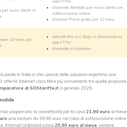
rete FTTH
chiamate illimitate per nuovi clienti con
e
per nuovi clienti, in
sottoscrizione online
e
Amazon Prime gratis per 12 mesi
velocità fino a 1 Gbps in download su
e
per 12 mesi, poi
rete FTTH
e
chiamate a consumo
 piede in Italia e che i prezzi delle soluzioni registrino una
3 offerte Internet casa fibra più convenienti tra quelle proposte
mparatore di SOStariffe.it
a gennaio 2025.
mobile
cendo pagare loro la connettività per la casa
21,90 euro
al mese
uro
una tantum da 39,90 euro nel caso di sottoscrizione online
ece, Internet Unlimited costa
25,90 euro al mese
, sempre