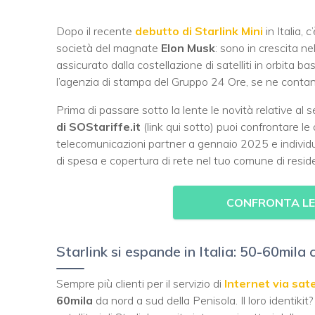
Dopo il recente
debutto di Starlink Mini
in Italia,
società del magnate
Elon Musk
: sono in crescita ne
assicurato dalla costellazione di satelliti in orbita
l’agenzia di stampa del Gruppo 24 Ore, se ne conta
Prima di passare sotto la lente le novità relative al se
di SOStariffe.it
(link qui sotto) puoi confrontare le
telecomunicazioni partner a gennaio 2025 e individuar
di spesa e copertura di rete nel tuo comune di resid
CONFRONTA LE
Starlink si espande in Italia: 50-60mila c
Sempre più clienti per il servizio di
Internet via sate
60mila
da nord a sud della Penisola. Il loro identiki