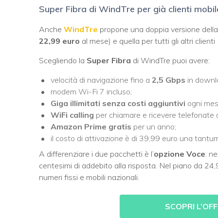
Super Fibra di WindTre per già clienti mobil
Anche
WindTre
propone una doppia versione della s
22,99 euro
al mese) e quella per tutti gli altri clienti
Scegliendo la
Super Fibra
di WindTre puoi avere:
velocità di navigazione fino a
2,5 Gbps
in downl
modem Wi-Fi 7 incluso;
Giga illimitati senza costi aggiuntivi
ogni mes
WiFi calling
per chiamare e ricevere telefonate d
Amazon Prime gratis
per un anno;
il costo di attivazione è di 39,99 euro una tantu
A differenziare i due pacchetti è l’
opzione Voce
: n
centesimi di addebito alla risposta. Nel piano da 24,
numeri fissi e mobili nazionali.
SCOPRI L’OF