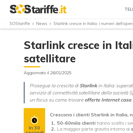
TEL
SOStariffe
News
Starlink cresce in Italia: i numeri dell’ope
Starlink cresce in Ita
satellitare
Aggiornato il 26/01/2025
Prosegue la crescita di
Starlink
in Italia: superati
servizio di connettività satellitare della società
un focus su come trovare
offerte Internet casa
Crescono i clienti Starlink in Italia,
50-60mila clienti
hanno scelto i serv
In 30
La maggior parte gravita intorno ai
secondi