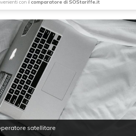
venienti con il
comparatore di SOStariffe.it
’operatore satellitare