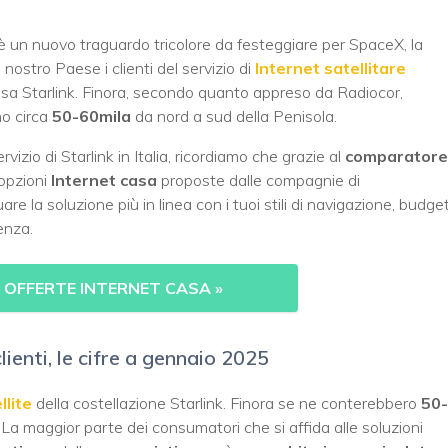
 c’è un nuovo traguardo tricolore da festeggiare per SpaceX, la
l nostro Paese i clienti del servizio di
Internet satellitare
 bassa Starlink. Finora, secondo quanto appreso da Radiocor,
no circa
50-60mila
da nord a sud della Penisola.
rvizio di Starlink in Italia, ricordiamo che grazie al
comparatore
 opzioni
Internet casa
proposte dalle compagnie di
e la soluzione più in linea con i tuoi stili di navigazione, budge
enza.
 OFFERTE INTERNET CASA
»
lienti, le cifre a gennaio 2025
llite
della costellazione Starlink. Finora se ne conterebbero
50-
t? La maggior parte dei consumatori che si affida alle soluzioni