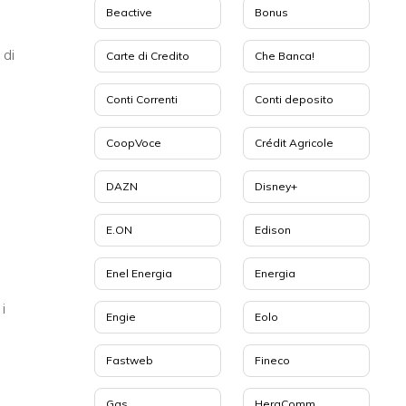
Beactive
Bonus
 di
Carte di Credito
Che Banca!
Conti Correnti
Conti deposito
CoopVoce
Crédit Agricole
DAZN
Disney+
E.ON
Edison
Enel Energia
Energia
i
Engie
Eolo
Fastweb
Fineco
Gas
HeraComm