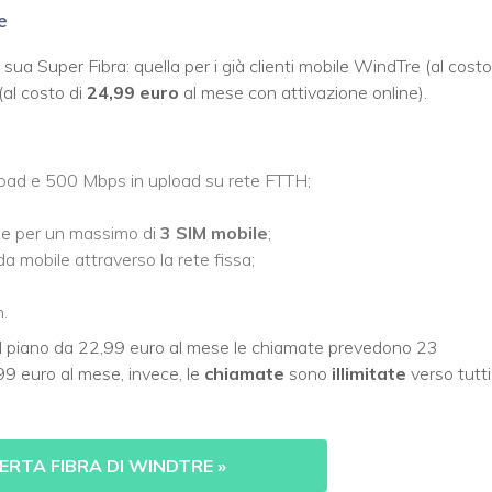
e
ua Super Fibra: quella per i già clienti mobile WindTre (al costo
 (al costo di
24,99 euro
al mese con attivazione online).
oad e 500 Mbps in upload su rete FTTH;
e per un massimo di
3 SIM mobile
;
a mobile attraverso la rete fissa;
m.
el piano da 22,99 euro al mese le chiamate prevedono 23
99 euro al mese, invece, le
chiamate
sono
illimitate
verso tutti 
FERTA FIBRA DI WINDTRE
»