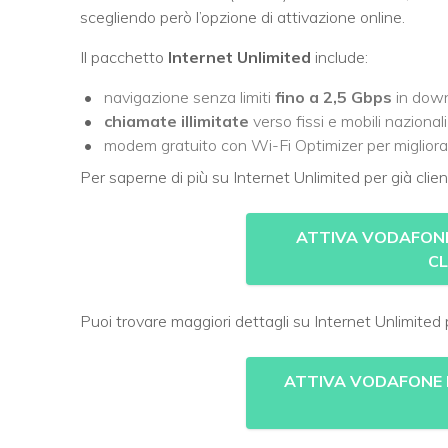
scegliendo però l’opzione di attivazione online.
Il pacchetto
Internet Unlimited
include:
navigazione senza limiti
fino a 2,5 Gbps
in down
chiamate illimitate
verso fissi e mobili nazionali
modem gratuito con Wi-Fi Optimizer per migliorare
Per saperne di più su Internet Unlimited per già clien
ATTIVA VODAFONE
CL
Puoi trovare maggiori dettagli su Internet Unlimited per
ATTIVA VODAFONE I