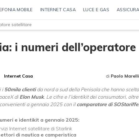
EFONIA MOBILE
INTERNET CASA
LUCE E GAS
ASSICURA
ratore satellitare
lia: i numeri dell’operatore
Internet Casa
di
Paolo Marelli
 i
50mila clienti
da nord a sud della Penisola che hanno scelto 
 SpaceX di
Elon Musk
. Le cifre e l’identikit dei consumatori, oltre
convenienti a gennaio 2025 con il
comparatore di SOStariffe.
 numeri e identikit a gennaio 2025:
izi Internet satellitare di Starlink
settori di nautica e camperistica