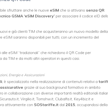
ibile sfruttare anche le nuove
eSIM
che si attivano
senza QR
ecnico GSMA ‘eSIM Discovery’
per associare il codice eID dell
 a nuovi e già clienti TIM che acquisteranno un nuovo modello della
eSIM saranno disponibili per tutti, con un incremento del
lle eSIM “tradizionali” che richiedono il QR Code per
da TIM e da molti altri operatori in questi casi.
ioni, Energia e Assicurazioni
li
, è specializzato nella realizzazione di contenuti relativi a
tarif
assicurative
grazie al suo background formativo in ambito
oro in collaborazione con diverse importanti realtà editoriali italia
Sicurauto.it
,
Virgilio.it
,
Tomshw.it
,
Clubalfa.it
,
Key4biz.it
e
bora attivamente con
SOStariffe.it
dal
2015
, occupandosi della