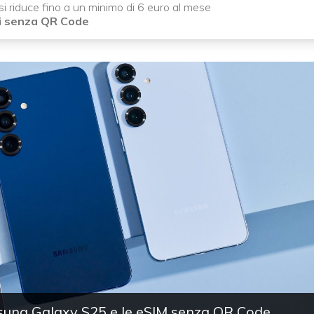
a si riduce fino a un minimo di 6 euro al mese
li senza QR Code
msung Galaxy S25 e le eSIM senza QR Code