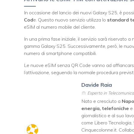
In occasione del lancio dei nuovi Galaxy S25, è poss
Cod
e. Questo nuovo servizio utilizza lo
standard t
eSIM al numero mobile del cliente.
In una prima fase iniziale, il servizio sarà riservato
gamma Galaxy S25. Successivamente, però, le nuove 
numero di smartphone compatibili.
Le nuove eSIM senza QR Code vanno ad affiancarsi a
l’attivazione, seguendo la normale procedura prevista 
Davide Raia
Esperto in Telecomunicaz
Nato e cresciuto a
Napo
energia, telefoniche
e
giornalistico e al suo lav
come
Libero Tecnologia
,
Cinquecolonne.it
. Colla