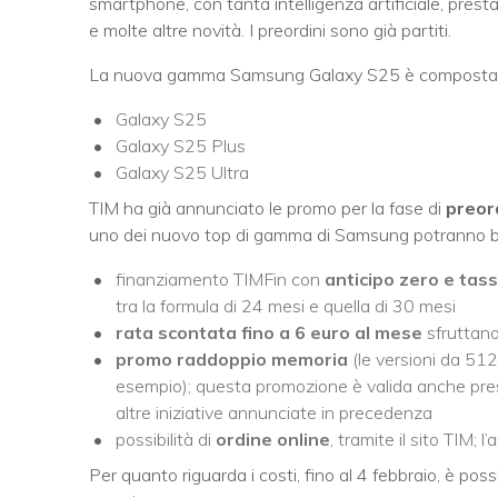
smartphone, con tanta intelligenza artificiale, prest
e molte altre novità. I preordini sono già partiti.
La nuova gamma Samsung Galaxy S25 è composta da
Galaxy S25
Galaxy S25 Plus
Galaxy S25 Ultra
TIM ha già annunciato le promo per la fase di
preor
uno dei nuovo top di gamma di Samsung potranno be
finanziamento TIMFin con
anticipo zero e tas
tra la formula di 24 mesi e quella di 30 mesi
rata scontata fino a 6 euro al mese
sfruttan
promo raddoppio memoria
(le versioni da 51
esempio); questa promozione è valida anche press
altre iniziative annunciate in precedenza
possibilità di
ordine
online
, tramite il sito TIM;
Per quanto riguarda i costi, fino al 4 febbraio, è po