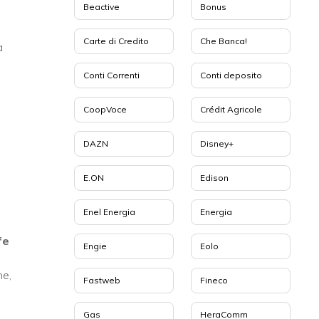
Beactive
Bonus
Carte di Credito
Che Banca!
a
Conti Correnti
Conti deposito
CoopVoce
Crédit Agricole
DAZN
Disney+
E.ON
Edison
Enel Energia
Energia
fe
Engie
Eolo
ne,
Fastweb
Fineco
Gas
HeraComm