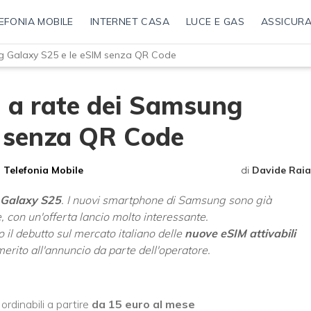
EFONIA MOBILE
INTERNET CASA
LUCE E GAS
ASSICURA
ng Galaxy S25 e le eSIM senza QR Code
i a rate dei Samsung
M senza QR Code
Telefonia Mobile
di
Davide Raia
 Galaxy S25
. I nuovi smartphone di Samsung sono già
re, con un'offerta lancio molto interessante.
l debutto sul mercato italiano delle
nuove eSIM attivabili
merito all'annuncio da parte dell'operatore.
ordinabili a partire
da 15 euro al mese