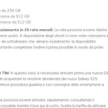
ne da 256 GB
ersione da 512 GB
ersione da 512 GB
nziamento in 30 rate mensili
. Le rate possono essere ridotte
ne usato. A disposizione degli utenti ci sono varie colorazioni 
è da sottolineare che, almeno inizialmente, la disponibilità
portante completare l’ordine il prima possibile in modo da poter
i
TIM
. In questo caso, è necessario attivare prima una nuova S
le acquistare la versione desiderata dei nuovi Galaxy S25
 veloce procedura guidata e con consegna dello smartphone a
che possono essere attivate, rapidamente, consultando il
accessibile tramite il box qui di sotto. Scelta la tariffa da attivare,