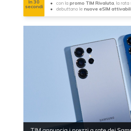
In 30
con la
promo TIM Rivaluta
, la rat
secondi
debuttano le
nuove eSIM attivabi
TIM annuncia i prezzi a rate dei Sa