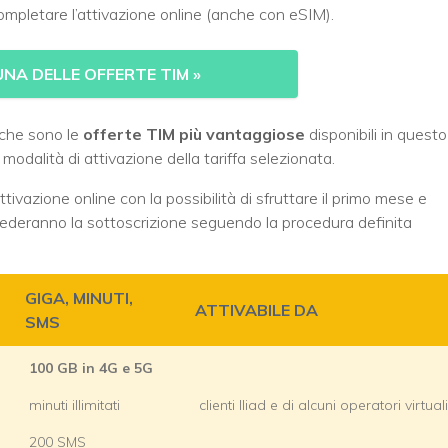
 completare l’attivazione online (anche con eSIM).
UNA DELLE OFFERTE TIM
»
e che sono le
offerte TIM più vantaggiose
disponibili in questo
modalità di attivazione della tariffa selezionata.
ttivazione online con la possibilità di sfruttare il primo mese e
richiederanno la sottoscrizione seguendo la procedura definita
GIGA, MINUTI,
ATTIVABILE DA
SMS
100 GB in 4G e 5G
minuti illimitati
clienti Iliad e di alcuni operatori virtuali
200 SMS