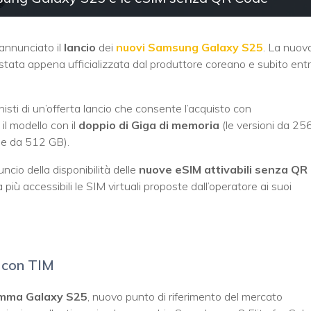
a annunciato il
lancio
dei
nuovi Samsung Galaxy S25
. La nuov
tata appena ufficializzata dal produttore coreano e subito ent
sti di un’offerta lancio che consente l’acquisto con
 il modello con il
doppio di Giga di memoria
(le versioni da 25
le da 512 GB).
nuncio della disponibilità delle
nuove eSIM attivabili senza QR
iù accessibili le SIM virtuali proposte dall’operatore ai suoi
i con TIM
mma Galaxy S25
, nuovo punto di riferimento del mercato