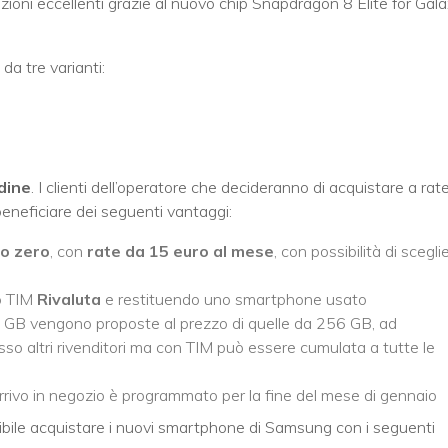
azioni eccellenti grazie al nuovo chip Snapdragon 8 Elite for Gal
 tre varianti:
dine
. I clienti dell’operatore che decideranno di acquistare a rat
neficiare dei seguenti vantaggi:
so zero
, con
rate da 15 euro al mese
, con possibilità di scegli
o TIM
Rivaluta
e restituendo uno smartphone usato
2 GB vengono proposte al prezzo di quelle da 256 GB, ad
o altri rivenditori ma con TIM può essere cumulata a tutte le
 l’arrivo in negozio è programmato per la fine del mese di gennaio
ssibile acquistare i nuovi smartphone di Samsung con i seguenti