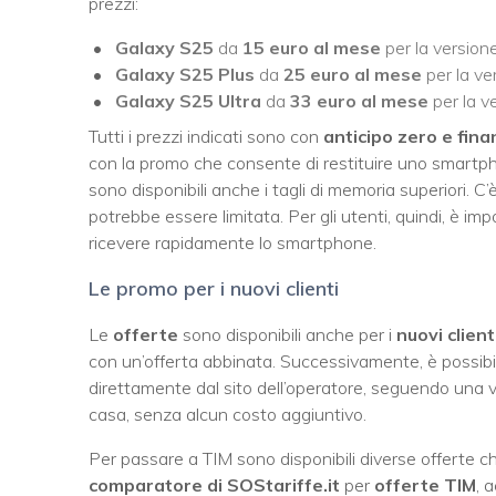
prezzi:
Galaxy S25
da
15 euro al mese
per la versio
Galaxy S25 Plus
da
25 euro al mese
per la v
Galaxy S25 Ultra
da
33 euro al mese
per la v
Tutti i prezzi indicati sono con
anticipo zero e fina
con la promo che consente di restituire uno smartpho
sono disponibili anche i tagli di memoria superiori. C’
potrebbe essere limitata. Per gli utenti, quindi, è im
ricevere rapidamente lo smartphone.
Le promo per i nuovi clienti
Le
offerte
sono disponibili anche per i
nuovi
client
con un’offerta abbinata. Successivamente, è possibi
direttamente dal sito dell’operatore, seguendo una
casa, senza alcun costo aggiuntivo.
Per passare a TIM sono disponibili diverse offerte 
comparatore di SOStariffe.it
per
offerte TIM
, 