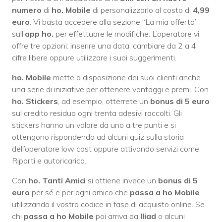
numero
di
ho. Mobile
di personalizzarlo al costo di
4,99
euro
. Vi basta accedere alla sezione “La mia offerta”
sull’
app ho.
per effettuare le modifiche. L’operatore vi
offre tre opzioni: inserire una data, cambiare da 2 a 4
cifre libere oppure utilizzare i suoi suggerimenti.
ho. Mobile
mette a disposizione dei suoi clienti anche
una serie di iniziative per ottenere vantaggi e premi. Con
ho. Stickers
, ad esempio, otterrete un
bonus di 5 euro
sul credito residuo ogni trenta adesivi raccolti. Gli
stickers hanno un valore da uno a tre punti e si
ottengono rispondendo ad alcuni quiz sulla storia
dell’operatore low cost oppure attivando servizi come
Riparti e autoricarica.
Con
ho. Tanti Amici
si ottiene invece un
bonus di 5
euro
per sé e per ogni amico che
passa a ho Mobile
utilizzando il vostro codice in fase di acquisto online. Se
chi
passa a ho Mobile
poi arriva da
Iliad
o alcuni