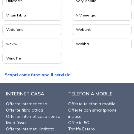
Unicredit
Very Mobile
Virgin Fibra
VIVIenergia
Vodafone
Webank
wekiwi
Widiba
WindTre
Scopri come funziona il servizio
INTERNET CASA
TELEFONIA MOBILE
Offerte internet casa
Offerte telefonia mobile
Offerte fibra ottica
Offerte con smartphone
Offerte internet casa senza
incluso
linea fissa
Offerte 5G
Offerte internet illimitato
Tariffe Estero