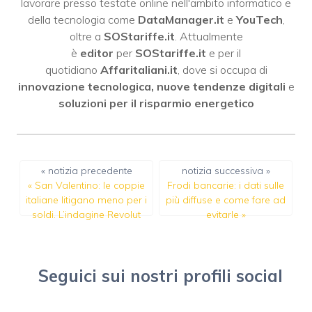
lavorare presso testate online nell'ambito informatico e
della tecnologia come
DataManager.it
e
YouTech
,
oltre a
SOStariffe.it
. Attualmente
è
editor
per
SOStariffe.it
e per il
quotidiano
Affaritaliani.it
, dove si occupa di
innovazione tecnologica, nuove tendenze digitali
e
soluzioni per il risparmio energetico
« notizia precedente
notizia successiva »
«
San Valentino: le coppie
Frodi bancarie: i dati sulle
italiane litigano meno per i
più diffuse e come fare ad
soldi. L’indagine Revolut
evitarle
»
Seguici sui nostri profili social