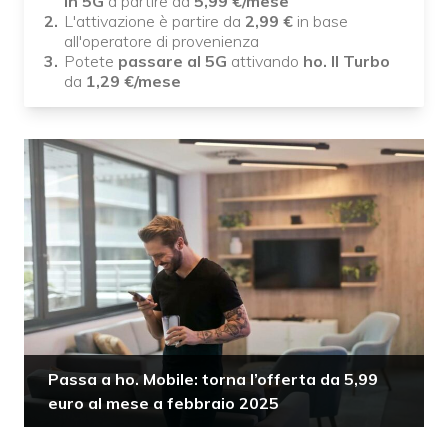
in 5G
a partire da
5,99
€/mese
L'attivazione è partire da
2,99
€
in base
all'operatore di provenienza
Potete
passare al 5G
attivando
ho. Il Turbo
da
1,29
€/mese
Passa a ho. Mobile: torna l’offerta da 5,99
euro al mese a febbraio 2025