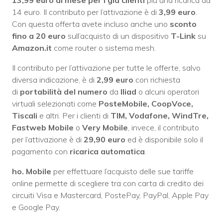
13,99 euro al mese per i già clienti
più una ricarica da
14 euro. Il contributo per l’attivazione è di
3,99 euro
.
Con questa offerta avete incluso anche uno
sconto
fino a 20 euro
sull’acquisto di un dispositivo
T-Link
su
Amazon.it
come router o sistema mesh.
Il contributo per l’attivazione per tutte le offerte, salvo
diversa indicazione, è di
2,99 euro
con richiesta
di
portabilità del numero
da
Iliad
o alcuni operatori
virtuali selezionati come
PosteMobile, CoopVoce,
Tiscali
e altri. Per i clienti di
TIM, Vodafone, WindTre,
Fastweb Mobile
o
Very Mobile
, invece, il contributo
per l’attivazione è di
29,90 euro
ed è disponibile solo il
pagamento con
ricarica automatica
.
ho. Mobile
per effettuare l’acquisto delle sue tariffe
online permette di scegliere tra con carta di credito dei
circuiti Visa e Mastercard, PostePay, PayPal, Apple Pay
e Google Pay.