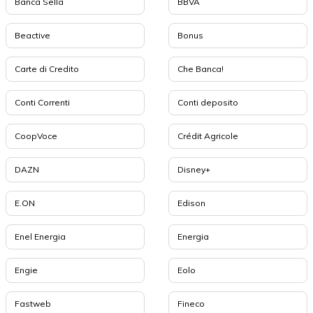
Banca Sella
BBVA
Beactive
Bonus
Carte di Credito
Che Banca!
Conti Correnti
Conti deposito
CoopVoce
Crédit Agricole
DAZN
Disney+
E.ON
Edison
Enel Energia
Energia
Engie
Eolo
Fastweb
Fineco