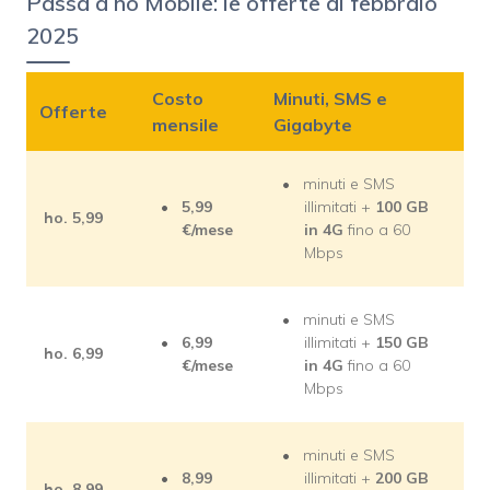
Passa a ho Mobile: le offerte di febbraio
2025
Costo
Minuti, SMS e
Offerte
mensile
Gigabyte
minuti e SMS
5,99
illimitati +
100 GB
ho. 5,99
€/mese
in 4G
fino a 60
Mbps
minuti e SMS
6,99
illimitati +
150 GB
ho. 6,99
€/mese
in 4G
fino a 60
Mbps
minuti e SMS
8,99
illimitati +
200 GB
ho. 8,99