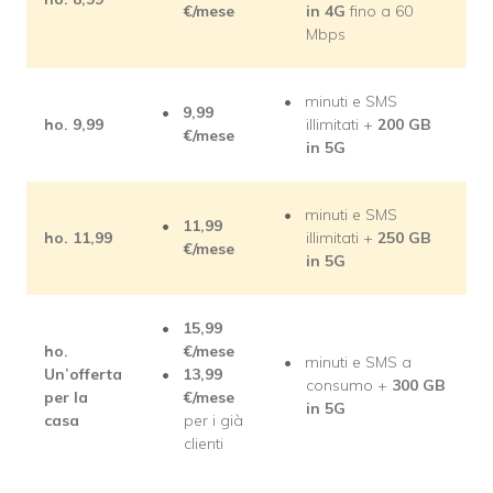
€/mese
in 4G
fino a 60
Mbps
minuti e SMS
9,99
ho. 9,99
illimitati +
200 GB
€/mese
in 5G
minuti e SMS
11,99
ho. 11,99
illimitati +
250 GB
€/mese
in 5G
15,99
ho.
€/mese
minuti e SMS a
Un’offerta
13,99
consumo +
30
0 GB
per la
€/mese
in 5G
casa
per i già
clienti