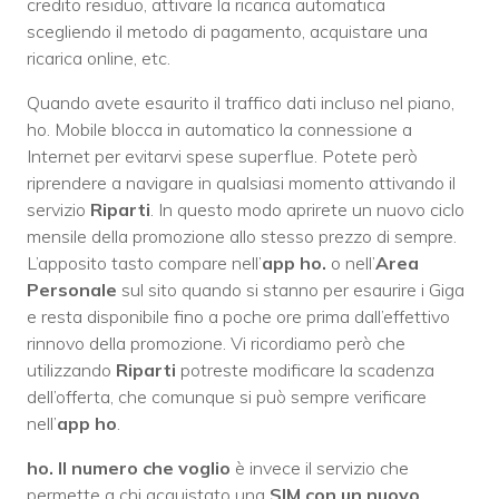
credito residuo, attivare la ricarica automatica
scegliendo il metodo di pagamento, acquistare una
ricarica online, etc.
Quando avete esaurito il traffico dati incluso nel piano,
ho. Mobile blocca in automatico la connessione a
Internet per evitarvi spese superflue. Potete però
riprendere a navigare in qualsiasi momento attivando il
servizio
Riparti
. In questo modo aprirete un nuovo ciclo
mensile della promozione allo stesso prezzo di sempre.
L’apposito tasto compare nell’
app ho.
o nell’
Area
Personale
sul sito quando si stanno per esaurire i Giga
e resta disponibile fino a poche ore prima dall’effettivo
rinnovo della promozione. Vi ricordiamo però che
utilizzando
Riparti
potreste modificare la scadenza
dell’offerta, che comunque si può sempre verificare
nell’
app ho
.
ho. Il numero che voglio
è invece il servizio che
permette a chi acquistato una
SIM con un nuovo