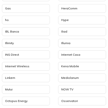
Gas
HeraComm
ho.
Hype
IBL Banca
Iliad
Illimity
Illumia
ING Direct
Internet Casa
Internet Wireless
Kena Mobile
Linkem
Mediolanum
Mutui
NOW TV
Octopus Energy
Osservatori