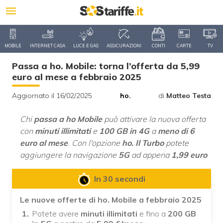
MOBILE
INTERNET CASA
LUCE E GAS
ASSICURAZIONI
CONTI
CARTE
TV
Passa a ho. Mobile: torna l’offerta da 5,99
euro al mese a febbraio 2025
Aggiornato il 16/02/2025
ho.
di
Matteo Testa
Chi
passa a ho Mobile
può attivare la nuova offerta
con
minuti illimitati
e
100 GB in 4G
a
meno di 6
euro al mese
. Con l'opzione
ho. Il Turbo
potete
aggiungere la navigazione
5G
ad appena
1,99 euro
In 30 secondi
Le nuove offerte di ho. Mobile a febbraio 2025
Potete avere
minuti illimitati
e fino a
200 GB