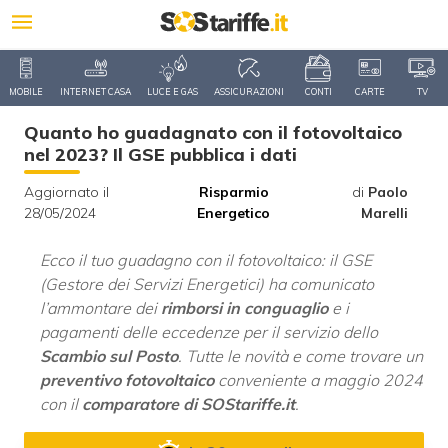
MOBILE
INTERNET CASA
LUCE E GAS
ASSICURAZIONI
CONTI
CARTE
TV
Quanto ho guadagnato con il fotovoltaico
nel 2023? Il GSE pubblica i dati
Aggiornato il
Risparmio
di
Paolo
28/05/2024
Energetico
Marelli
Ecco il tuo guadagno con il fotovoltaico: il GSE
(Gestore dei Servizi Energetici) ha comunicato
l’ammontare dei
rimborsi in conguaglio
e i
pagamenti delle eccedenze per il servizio dello
Scambio sul Posto
. Tutte le novità e come trovare un
preventivo fotovoltaico
conveniente a maggio 2024
con il
comparatore di SOStariffe.it
.