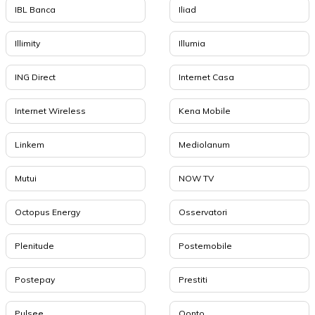
IBL Banca
Iliad
Illimity
Illumia
ING Direct
Internet Casa
Internet Wireless
Kena Mobile
Linkem
Mediolanum
Mutui
NOW TV
Octopus Energy
Osservatori
Plenitude
Postemobile
Postepay
Prestiti
Pulsee
Qonto