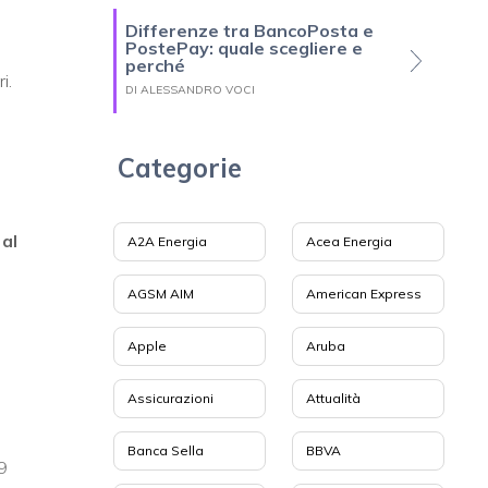
Differenze tra BancoPosta e
PostePay: quale scegliere e
perché
i.
DI ALESSANDRO VOCI
Categorie
 al
A2A Energia
Acea Energia
AGSM AIM
American Express
Apple
Aruba
Assicurazioni
Attualità
Banca Sella
BBVA
99