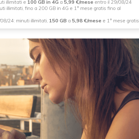
 illimitati e
100 GB in 4G
a
5,99 €/mese
entro il 29/08/24
ti illimitati, fino a 200 GB in 4G e 1° mese gratis fino al
08/24: minuti illimitati,
150 GB
a
5,98 €/mese
e 1° mese gratis