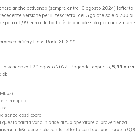
tenere anche attivando (sempre entro l’8 agosto 2024) l’offerta
 precedente versione per il “tesoretto” dei Giga che sale a 200 al
 pari a 1,99 euro e la tariffa è disponibile solo per i nuovi numer
oramica di Very Flash Back! XL 6,99:
e
, in scadenza il 29 agosto 2024. Pagando, appunto,
5,99 euro
 di:
 Mbps);
ione europea;
uro;
sa senza costi extra;
a questa tariffa varia in base al tuo operatore di provenienza;
anche in 5G
, personalizzando l’offerta con l’opzione Turbo a 0,