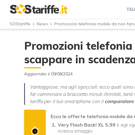
TEL
SOStariffe
News
Promozioni telefonia mobile da non far
Promozioni telefonia
scappare in scadenz
Aggiornato il 09/08/2024
Vantaggiose, ma agli sgoccioli: ecco quali sono 
far camminare a braccetto minuti illimitati, tant
tariffa per il tuo smartphone con il
comparatore d
Ecco le
offerte telefonia mobile
da 
Very Flash Back! XL 5,99
è agli sgo
ricarica omaggio