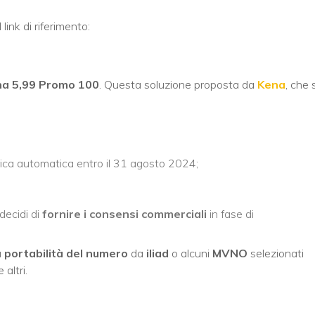
link di riferimento:
a 5,99 Promo 100
. Questa soluzione proposta da
Kena
, che s
icarica automatica entro il 31 agosto 2024;
decidi di
fornire i consensi commerciali
in fase di
a
portabilità del numero
da
iliad
o alcuni
MVNO
selezionati
 altri.