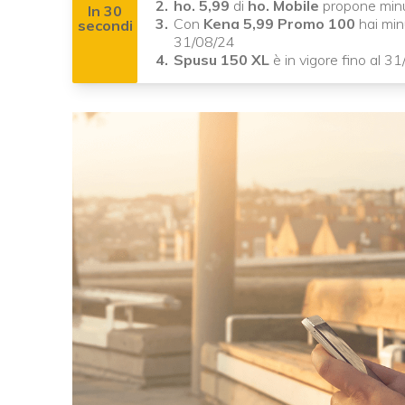
ho. 5,99
di
ho. Mobile
propone minuti
In 30
Con
Kena 5,99 Promo 100
hai minu
secondi
31/08/24
Spusu 150 XL
è in vigore fino al 31/