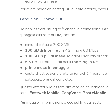
euro in più al mese.
Per avere maggiori dettagli su questa offerta, ecco il 
Kena 5,99 Promo 100
Da non lasciarsi sfuggire è anche la promozione
Ken
appoggia alla rete di TIM, include:
minuti illimitati e 200 SMS;
100 GB
di Internet in 4G
(fino a 60 Mbps);
100 GB in più al mese
se attivi il servizio di r
6,5 GB
di traffico dati per il
roaming in UE
;
primo mese in omaggio
;
costo di attivazione gratuito (anziché 4 euro) se 
sottoscrizione del contratto.
Questa offerta può essere attivata da chi richiede l
come
Fastweb Mobile, CoopVoce, PosteMobile
e
Per maggiori informazioni, clicca sul link qui sotto: