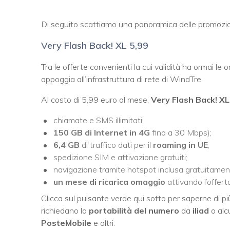
Di seguito scattiamo una panoramica delle promozi
Very Flash Back! XL 5,99
Tra le offerte convenienti la cui validità ha ormai le o
appoggia all’infrastruttura di rete di WindTre.
Al costo di 5,99 euro al mese,
Very Flash Back! XL
chiamate e SMS illimitati;
150 GB di Internet in 4G
fino a 30 Mbps);
6,4 GB
di traffico dati per il
roaming in UE
;
spedizione SIM e attivazione gratuiti;
navigazione tramite hotspot inclusa gratuitamen
un mese di ricarica omaggio
attivando l’offert
Clicca sul pulsante verde qui sotto per saperne di p
richiedano la
portabilità del numero
da
iliad
o alc
PosteMobile
e altri.