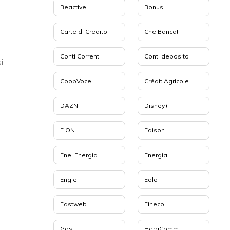
Beactive
Bonus
Carte di Credito
Che Banca!
Conti Correnti
Conti deposito
i
CoopVoce
Crédit Agricole
DAZN
Disney+
E.ON
Edison
Enel Energia
Energia
Engie
Eolo
Fastweb
Fineco
Gas
HeraComm