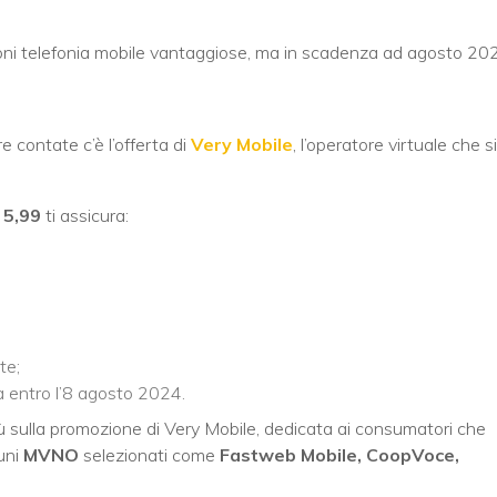
oni telefonia mobile vantaggiose, ma in scadenza ad agosto 20
re contate c’è l’offerta di
Very Mobile
, l’operatore virtuale che si
 5,99
ti assicura:
te;
a entro l’8 agosto 2024.
iù sulla promozione di Very Mobile, dedicata ai consumatori che
uni
MVNO
selezionati come
Fastweb Mobile, CoopVoce,