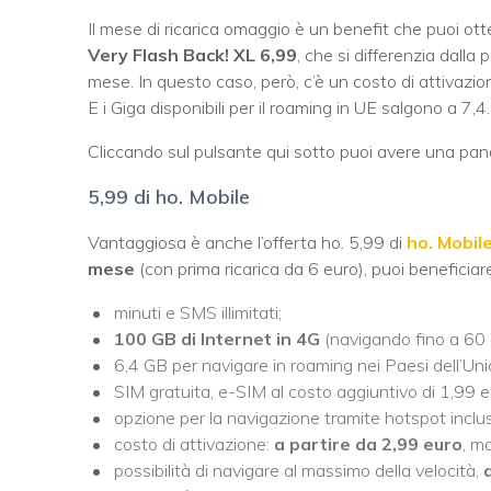
Il mese di ricarica omaggio è un benefit che puoi ot
Very Flash Back! XL 6,99
, che si differenzia dalla
mese. In questo caso, però, c’è un costo di attivazione
E i Giga disponibili per il roaming in UE salgono a 7,4.
Cliccando sul pulsante qui sotto puoi avere una pan
5,99 di ho. Mobile
Vantaggiosa è anche l’offerta ho. 5,99 di
ho. Mobil
mese
(con prima ricarica da 6 euro), puoi beneficiare
minuti e SMS illimitati;
100 GB di Internet in 4G
(navigando fino a 60
6,4 GB per navigare in roaming nei Paesi dell’Un
SIM gratuita, e-SIM al costo aggiuntivo di 1,99 e
opzione per la navigazione tramite hotspot inclu
costo di attivazione:
a partire da 2,99 euro
, m
possibilità di navigare al massimo della velocità,