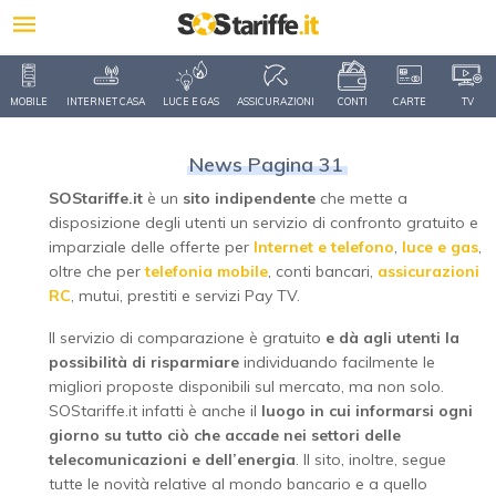
MOBILE
INTERNET CASA
LUCE E GAS
ASSICURAZIONI
CONTI
CARTE
TV
News Pagina 31
SOStariffe.it
è un
sito indipendente
che mette a
disposizione degli utenti un servizio di confronto gratuito e
imparziale delle offerte per
Internet e telefono
,
luce e gas
,
oltre che per
telefonia mobile
, conti bancari,
assicurazioni
RC
, mutui, prestiti e servizi Pay TV.
Il servizio di comparazione è gratuito
e dà agli utenti la
possibilità di risparmiare
individuando facilmente le
migliori proposte disponibili sul mercato, ma non solo.
SOStariffe.it infatti è anche il
luogo in cui informarsi ogni
giorno su tutto ciò che accade nei settori delle
telecomunicazioni e dell’energia
. Il sito, inoltre, segue
tutte le novità relative al mondo bancario e a quello