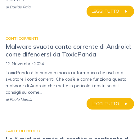
di
Davide Raia
LEGGI TUTTO
CONTI CORRENTI
Malware svuota conto corrente di Android:
come difendersi da ToxicPanda
12 Novembre 2024
ToxicPanda è la nuova minaccia informatica che rischia di
svuotare i conti correnti. Che cos’è e come funziona questo
malware di Android che mette in pericolo i nostri soldi. I
consigli su come...
di
Paolo Marelli
LEGGI TUTTO
CARTE DI CREDITO
Le 5 migliori carte di credito a confronto d