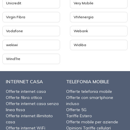
Unicredit
Very Mobile
Virgin Fibra
VIVIenergia
Vodafone
Webank
wekiwi
Widiba
WindTre
INTERNET CASA
TELEFONIA MOBILE
Offerte internet casa
Offerte telefonia mobile
Offerte fibra ottica
Offerte con smartphone
Offerte internet casa senza
incluso
linea fissa
Offerte 5G
Offerte internet illimitato
Tariffe Estero
casa
Offerte mobile per aziende
Offerte internet WiFi
Opinioni Tariffe cellulari