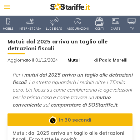
MOBILE
INTERNET CASA
LUCE E GAS
ASSICURAZIONI
CONTI
CARTE
TV
Mutui: dal 2025 arriva un taglio alle
detrazioni fiscali
Aggiornato il 01/12/2024
Mutui
di
Paolo Marelli
Per i
mutui dal 2025 arriva un taglio alle detrazioni
fiscali
. La stretta riguarderà i redditi oltre i 75mila
euro. Un focus su come cambieranno le agevolazioni
per la prima casa e come trovare un
mutuo
conveniente
sul
comparatore di SOStariffe.it
.
In 30 secondi
Mutui: dal 2025 arriva un taglio alle detrazioni
fiscali. Ecco tutte le novità: