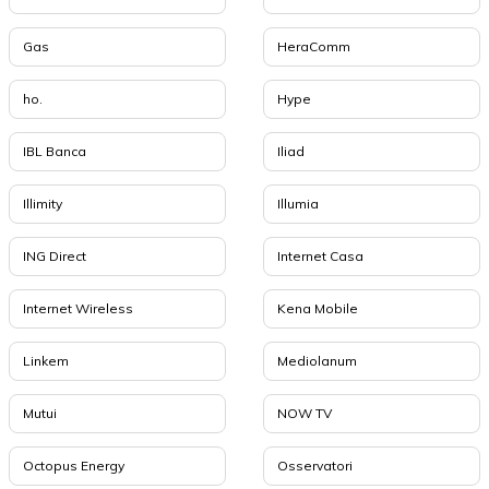
Gas
HeraComm
ho.
Hype
IBL Banca
Iliad
Illimity
Illumia
ING Direct
Internet Casa
Internet Wireless
Kena Mobile
Linkem
Mediolanum
Mutui
NOW TV
Octopus Energy
Osservatori