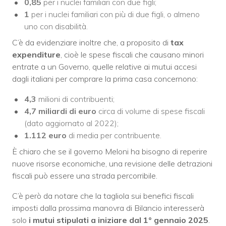
0,85
per i nuclei familiari con due figli;
1
per i nuclei familiari con più di due figli, o almeno
uno con disabilità.
C’è da evidenziare inoltre che, a proposito di
tax
expenditure
, cioè le spese fiscali che causano minori
entrate a un Governo, quelle relative ai mutui accesi
dagli italiani per comprare la prima casa concernono:
4,3
milioni di contribuenti;
4,7 miliardi di euro
circa di volume di spese fiscali
(dato aggiornato al 2022);
1.112 euro
di media per contribuente.
È chiaro che se il governo Meloni ha bisogno di reperire
nuove risorse economiche, una revisione delle detrazioni
fiscali può essere una strada percorribile.
C’è però da notare che la tagliola sui benefici fiscali
imposti dalla prossima manovra di Bilancio interesserà
solo
i mutui stipulati a iniziare dal 1° gennaio 2025
.