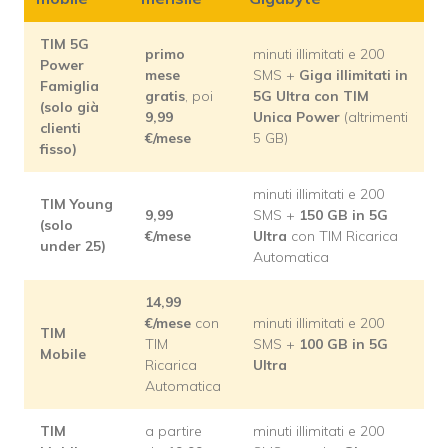
TIM 5G
primo
minuti illimitati e 200
Power
mese
SMS +
Giga illimitati in
Famiglia
gratis
, poi
5G Ultra con TIM
(solo già
9,99
Unica Power
(altrimenti
clienti
€/mese
5 GB)
fisso)
minuti illimitati e 200
TIM Young
9,99
SMS +
150 GB in 5G
(solo
€/mese
Ultra
con TIM Ricarica
under 25)
Automatica
14,99
€/mese
con
minuti illimitati e 200
TIM
TIM
SMS +
100 GB in 5G
Mobile
Ricarica
Ultra
Automatica
TIM
a partire
minuti illimitati e 200