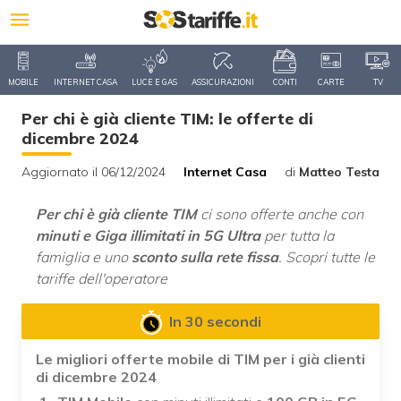
MOBILE
INTERNET CASA
LUCE E GAS
ASSICURAZIONI
CONTI
CARTE
TV
Per chi è già cliente TIM: le offerte di
dicembre 2024
Aggiornato il 06/12/2024
Internet Casa
di
Matteo Testa
Per chi è già cliente TIM
ci sono offerte anche con
minuti e Giga illimitati in 5G Ultra
per tutta la
famiglia e uno
sconto sulla rete fissa
. Scopri tutte le
tariffe dell'operatore
In 30 secondi
Le migliori offerte mobile di TIM per i già clienti
di dicembre 2024