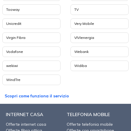
Tooway
TV
Unicredit
Very Mobile
Virgin Fibra
VIVIenergia
Vodafone
Webank
wekiwi
Widiba
WindTre
Scopri come funziona il servizio
INTERNET CASA
TELEFONIA MOBILE
Offerte internet casa
Offerte telefonia mobile
Offerte fibra ottica
Offerte con smartphone