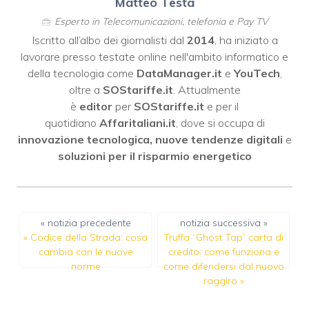
Matteo Testa
Esperto in Telecomunicazioni, telefonia e Pay TV
Iscritto all’albo dei giornalisti dal
2014
, ha iniziato a
lavorare presso testate online nell'ambito informatico e
della tecnologia come
DataManager.it
e
YouTech
,
oltre a
SOStariffe.it
. Attualmente
è
editor
per
SOStariffe.it
e per il
quotidiano
Affaritaliani.it
, dove si occupa di
innovazione tecnologica, nuove tendenze digitali
e
soluzioni per il risparmio energetico
« notizia precedente
notizia successiva »
«
Codice della Strada: cosa
Truffa “Ghost Tap” carta di
cambia con le nuove
credito: come funziona e
norme
come difendersi dal nuovo
raggiro
»