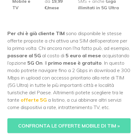
Mobile e
da
19,99
SMS + anche
Giga
TV
€/mese
illimitati in 5G Ultra
Per chi è già cliente TIM
sono disponibile le stesse
offerte proposte a chi attiva una SIM dell’operatore per
la prima volta. Chi ancora non l’ha fatto può, ad esempio,
passare al 5G
al costo di
5 euro al mese
acquistando
l’opzione
5G On
. Il
primo mese è gratuito
. In questo
modo potrete navigare fino a 2 Gbps in download e 300
Mbps in upload con accesso prioritario alla rete di TIM
(5G Ultra) in tutte le più importanti città e località
turistiche del Paese. Altrimenti potete scegliere tra le
tante
offerte 5G
a listino, a cui abbinare altri servizi
come dispositivi a rate, intrattenimento TV, etc.
CONFRONTA LE OFFERTE MOBILE DI TIM
»