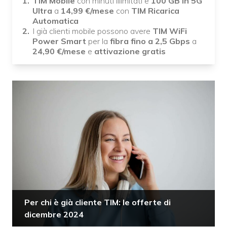
TIM Mobile
con minuti illimitati e
100 GB in 5G
Ultra
a
14,99
€/mese
con
TIM Ricarica
Automatica
I già clienti mobile possono avere
TIM WiFi
Power Smart
per la
fibra fino a 2,5 Gbps
a
24,90
€/mese
e
attivazione gratis
Per chi è già cliente TIM: le offerte di
dicembre 2024