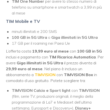
TIM One Number
per avere lo stesso numero di
telefono su smartphone e smartwatch a 3,99 in più
al mese
TIM Mobile e TV
minuti illimitati e 200 SMS
100 GB in 5G Ultra
o
Giga illimitati in 5G Ultra
17 GB per il roaming nei Paesi Ue
L’offerta costa
19,99 euro al mese
con
100 GB in 5G
inclusi e pagamento con
TIM Ricarica Automatica
. Per
avere
Giga illimitati in 5G Ultra
il prezzo diventa di
29,99 euro al mese
. Nel piano è incluso un
abbonamento a
TIMVISION
con
TIMVISION Box
in
comodato d’uso gratuito. Potete scegliere tra:
TIMVISION Calcio e Sport light
con
TIMVISION
(film, serie TV, produzioni originali, il meglio della
programmazione di La7 e Mediaset dell’ultima
settimana, Eurosport e Discovery+),
Disney+