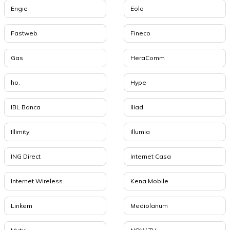
Engie
Eolo
Fastweb
Fineco
Gas
HeraComm
ho.
Hype
IBL Banca
Iliad
Illimity
Illumia
ING Direct
Internet Casa
Internet Wireless
Kena Mobile
Linkem
Mediolanum