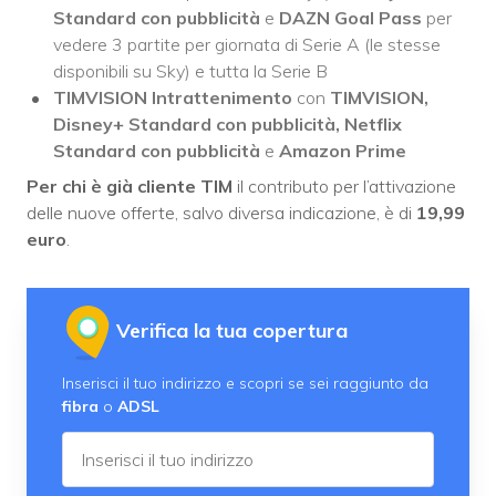
Standard con pubblicità
e
DAZN Goal Pass
per
vedere 3 partite per giornata di Serie A (le stesse
disponibili su Sky) e tutta la Serie B
TIMVISION Intrattenimento
con
TIMVISION,
Disney+ Standard con pubblicità, Netflix
Standard con pubblicità
e
Amazon Prime
Per chi è già cliente TIM
il contributo per l’attivazione
delle nuove offerte, salvo diversa indicazione, è di
19,99
euro
.
Verifica la tua copertura
Inserisci il tuo indirizzo e scopri se sei raggiunto da
fibra
o
ADSL