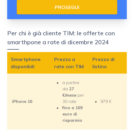
PROSEGUI
Per chi è già cliente TIM: le offerte con
smarthpone a rate di dicembre 2024
Smartphone
Prezzo a
Prezzo di
disponibili
rate con TIM
listino
a partire
da
27
€/mese
per
iPhone 16
30 rate
979 €
fino a 169
euro di
risparmio