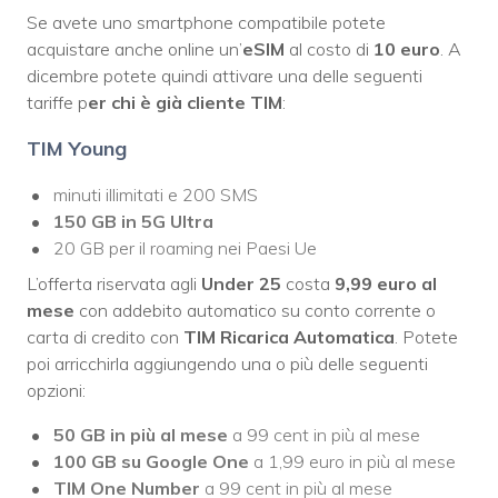
Se avete uno smartphone compatibile potete
acquistare anche online un’
eSIM
al costo di
10 euro
. A
dicembre potete quindi attivare una delle seguenti
tariffe p
er chi è già cliente TIM
:
TIM Young
minuti illimitati e 200 SMS
150 GB in 5G Ultra
20 GB per il roaming nei Paesi Ue
L’offerta riservata agli
Under 25
costa
9,99 euro al
mese
con addebito automatico su conto corrente o
carta di credito con
TIM Ricarica Automatica
. Potete
poi arricchirla aggiungendo una o più delle seguenti
opzioni:
50 GB in più al mese
a 99 cent in più al mese
100 GB su Google One
a 1,99 euro in più al mese
TIM One Number
a 99 cent in più al mese