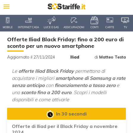
MOBILE
INTERNET CASA
LUCE E GAS
ASSICURAZIONI
CONTI
CARTE
TV
Offerte Iliad Black Friday: fino a 200 euro di
sconto per un nuovo smartphone
Aggiornato il 27/11/2024
Iliad
di
Matteo Testa
Le
offerte Iliad Black Friday
permettono di
acquistare i migliori
smartphone di Samsung a rate
senza anticipo
con
finanziamento a tasso zero
e
uno
sconto fino a 200 euro
. Scopri i modelli
disponibili e come attivarle
In 30 secondi
Offerte di Iliad per il Black Friday a novembre
2024