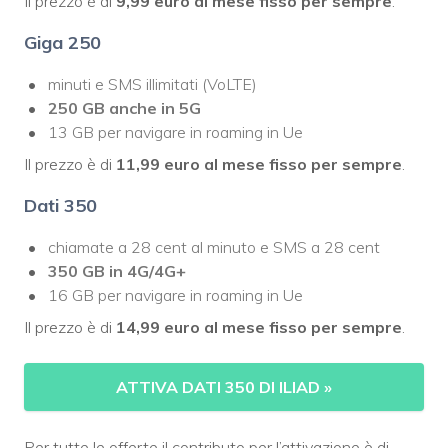
Il prezzo è di
9,99 euro al mese fisso
per sempre
.
Giga 250
minuti e SMS illimitati (VoLTE)
250 GB
anche
in 5G
13 GB per navigare in roaming in Ue
Il prezzo è di
11,99 euro al mese fisso
per sempre
.
Dati 350
chiamate a 28 cent al minuto e SMS a 28 cent
350 GB in 4G/4G+
16 GB per navigare in roaming in Ue
Il prezzo è di
14,99 euro al mese fisso
per sempre
.
ATTIVA DATI 350 DI ILIAD
»
Per tutte le offerte il contributo per l’attivazione è di