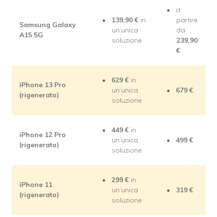
a
139,90 €
in
partire
Samsung
Galaxy
un’unica
da
A15 5G
soluzione
239,90
€
629 €
in
iPhone 13 Pro
un’unica
679 €
(rigenerato)
soluzione
449 €
in
iPhone 12 Pro
un’unica
499 €
(rigenerato)
soluzione
299 €
in
iPhone 11
un’unica
319 €
(rigenerato)
soluzione