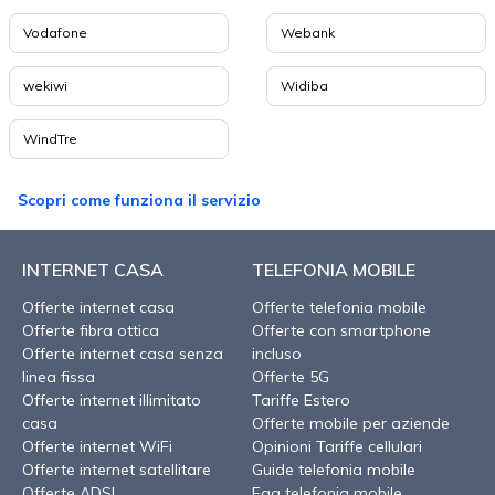
Vodafone
Webank
wekiwi
Widiba
WindTre
Scopri come funziona il servizio
INTERNET CASA
TELEFONIA MOBILE
Offerte internet casa
Offerte telefonia mobile
Offerte fibra ottica
Offerte con smartphone
Offerte internet casa senza
incluso
linea fissa
Offerte 5G
Offerte internet illimitato
Tariffe Estero
casa
Offerte mobile per aziende
Offerte internet WiFi
Opinioni Tariffe cellulari
Offerte internet satellitare
Guide telefonia mobile
Offerte ADSL
Faq telefonia mobile