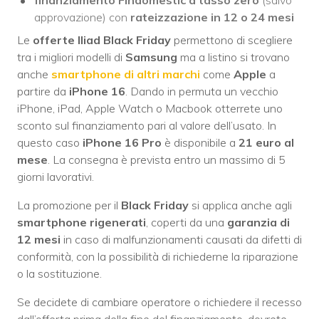
finanziamento Findomestic a tasso zero
(salvo
approvazione) con
rateizzazione in 12 o 24 mesi
Le
offerte Iliad Black Friday
permettono di scegliere
tra i migliori modelli di
Samsung
ma a listino si trovano
anche
smartphone di altri marchi
come
Apple
a
partire da
iPhone 16
. Dando in permuta un vecchio
iPhone, iPad, Apple Watch o Macbook otterrete uno
sconto sul finanziamento pari al valore dell’usato. In
questo caso
iPhone 16 Pro
è disponibile a
21 euro al
mese
. La consegna è prevista entro un massimo di 5
giorni lavorativi.
La promozione per il
Black Friday
si applica anche agli
smartphone rigenerati
, coperti da una
garanzia di
12 mesi
in caso di malfunzionamenti causati da difetti di
conformità, con la possibilità di richiederne la riparazione
o la sostituzione.
Se decidete di cambiare operatore o richiedere il recesso