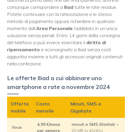
dall’offerta prima della fine del finanziamento, dovrete
comunque corrispondere a
Iliad
tutte le rate residue.
Potete continuare con la rateizzazione e lo stesso
metodo di pagamento oppure richiedere in qualsiasi
momento dall’
Area Personale
l’addebito in un’unica
soluzione senza penali. Entro 14 giorni dalla consegna
del telefono si può invece esercitare il
diritto di
ripensamento
e riconsegnarlo a Iliad senza costi
aggiuntivi insieme a tutti gli accessori originali contenuti
nella confezione.
Le offerte Iliad a cui abbinare uno
smartphone a rate a novembre 2024
Offerte
Costo
Minuti, SMS e
mobile
mensile
Gigabyte
4,99 €/mese
minuti e SMS illimitati
+
Voce
per sempre
20 MB in 4G/4G+