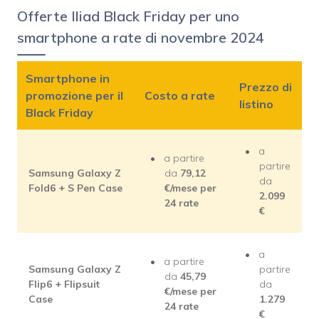
Offerte Iliad Black Friday per uno
smartphone a rate di novembre 2024
Smartphone in
Prezzo di
promozione per il
Costo a rate
listino
Black Friday
a
a partire
partire
Samsung Galaxy Z
da
79,12
da
Fold6 + S Pen Case
€/mese per
2.099
24 rate
€
a
a partire
Samsung Galaxy Z
partire
da
45,79
Flip6 + Flipsuit
da
€/mese per
Case
1.279
24 rate
€