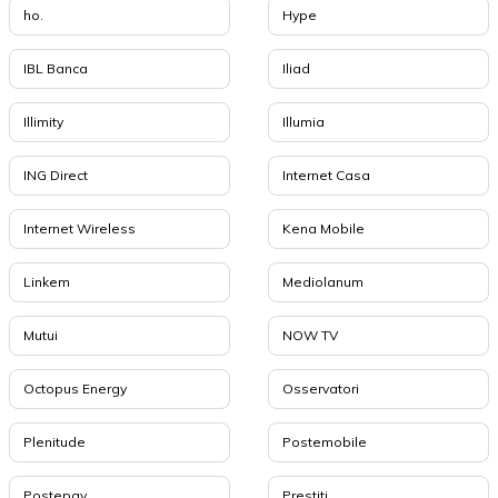
ho.
Hype
IBL Banca
Iliad
Illimity
Illumia
ING Direct
Internet Casa
Internet Wireless
Kena Mobile
Linkem
Mediolanum
Mutui
NOW TV
Octopus Energy
Osservatori
Plenitude
Postemobile
Postepay
Prestiti