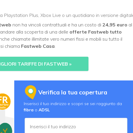
 Playstation Plus, Xbox Live o un quotidiano in versione digital
stweb
non ha vincoli contrattuali e ha un costo di
24,95 euro
al
 andare alla scoperta di una delle
offerte Fastweb tutto
che chiamate illimitate vero numeri fissi e mobili su tutto il
o si chiama
Fastweb Casa
.
GLIORI TARIFFE DI FASTWEB
»
Verifica la tua copertura
Inserisci il tuo indirizzo e scopri se sei raggiunto da
fibra
o
ADSL