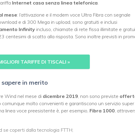
ariffa
Internet casa senza linea telefonica
.
al mese
: l’attivazione e il modem voce Ultra Fibra con segnale
download e di 300 Mega in upload, sono gratuiti e inclusi
amento Infinity
incluso, chiamate di rete fissa illimitate e gratu
 23 centesimi di scatto alla risposta. Sono inoltre previsti in prom
GLIORI TARIFFE DI TISCALI
»
 sapere in merito
ore Wind nel mese di
dicembre 2019
, non sono previste
offert
 comunque molto convenienti e garantiscono un servizio super
una linea voce preesistente è, per esempio,
Fibra 1000
, attrave
ad se coperti dalla tecnologia FTTH;