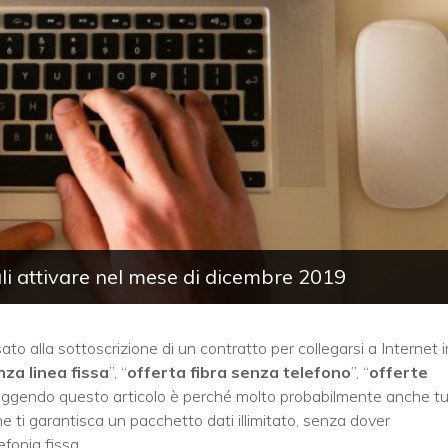
ali attivare nel mese di dicembre 2019
sato alla sottoscrizione di un contratto per collegarsi a Internet i
za linea fissa
”, “
offerta fibra senza telefono
”, “
offerte
i leggendo questo articolo è perché molto probabilmente anche t
he ti garantisca un pacchetto dati illimitato, senza dover
fonia fissa.