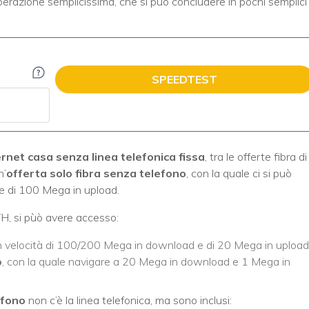
perazione semplicissima, che si può concludere in pochi semplici
SPEEDTEST
ernet casa senza linea telefonica fissa
, tra le offerte fibra di
n’
offerta solo fibra senza telefono
, con la quale ci si può
e di 100 Mega in upload.
TTH, si pùò avere accesso:
on velocità di 100/200 Mega in download e di 20 Mega in upload
o
, con la quale navigare a 20 Mega in download e 1 Mega in
efono
non c’è la linea telefonica, ma sono inclusi: