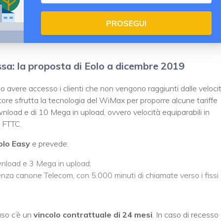
PROSEGUI
issa: la proposta di Eolo a dicembre 2019
o avere accesso i clienti che non vengono raggiunti dalle veloci
ratore sfrutta la tecnologia del WiMax per proporre alcune tariffe
oad e di 10 Mega in upload, ovvero velocità equiparabili in
a FTTC.
olo Easy
e prevede:
nload e 3 Mega in upload;
nza canone Telecom, con 5.000 minuti di chiamate verso i fissi 
aso c’è un
vincolo contrattuale di 24 mesi
. In caso di recesso