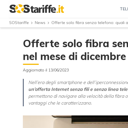
TEL
SOStariffe
News
Offerte solo fibra senza telefono: quali
Offerte solo fibra sen
nel mese di dicembre
Aggiornato il 13/06/2023
Nell’era degli smartphone e dell’iperconnessione 
un’offerta Internet senza fili e senza linea tel
permettono di navigare alla velocità della fibra 
vantaggi che le caratterizzano.