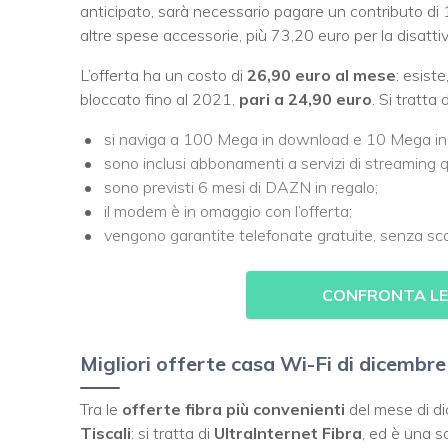
anticipato, sarà necessario pagare un contributo di 
altre spese accessorie, più 73,20 euro per la disattiv
L’offerta ha un costo di
26,90 euro al mese
: esist
bloccato fino al 2021,
pari a 24,90 euro
. Si tratta 
si naviga a 100 Mega in download e 10 Mega in
sono inclusi abbonamenti a servizi di streamin
sono previsti 6 mesi di DAZN in regalo;
il modem è in omaggio con l’offerta;
vengono garantite telefonate gratuite, senza scatto
CONFRONTA LE 
Migliori offerte casa Wi-Fi di dicembre
Tra le
offerte fibra più convenienti
del mese di d
Tiscali
: si tratta di
UltraInternet Fibra
, ed è una 