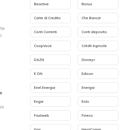
Beactive
Bonus
Carte di Credito
Che Banca!
ite
Conti Correnti
Conti deposito
o
CoopVoce
Crédit Agricole
DAZN
Disney+
E.ON
Edison
Enel Energia
Energia
e
Engie
Eolo
rso
Fastweb
Fineco
Gas
HeraComm