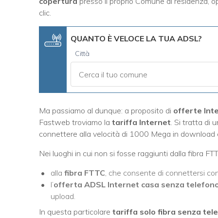
copertura
presso il proprio Comune di residenza, o
clic.
QUANTO È VELOCE LA TUA ADSL?
Città
Ma passiamo al dunque: a proposito di
offerte Int
Fastweb troviamo la
tariffa Internet
. Si tratta di u
connettere alla velocità di 1000 Mega in download 
Nei luoghi in cui non si fosse raggiunti dalla fibra F
alla
fibra FTTC
, che consente di connettersi c
l’
offerta ADSL Internet casa senza telefon
upload.
In questa particolare
tariffa solo fibra senza tel