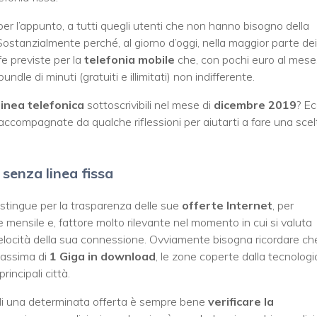
 per l’appunto, a tutti quegli utenti che non hanno bisogno della
. Sostanzialmente perché, al giorno d’oggi, nella maggior parte dei
ffe previste per la
telefonia mobile
che, con pochi euro al mese
undle di minuti (gratuiti e illimitati) non indifferente.
linea telefonica
sottoscrivibili nel mese di
dicembre 2019
? E
 accompagnate da qualche riflessioni per aiutarti a fare una scel
senza linea fissa
tingue per la trasparenza delle sue
offerte Internet
, per
e mensile e, fattore molto rilevante nel momento in cui si valuta
 velocità della sua connessione. Ovviamente bisogna ricordare ch
massima di
1 Giga in download
, le zone coperte dalla tecnologi
incipali città.
 di una determinata offerta è sempre bene
verificare la