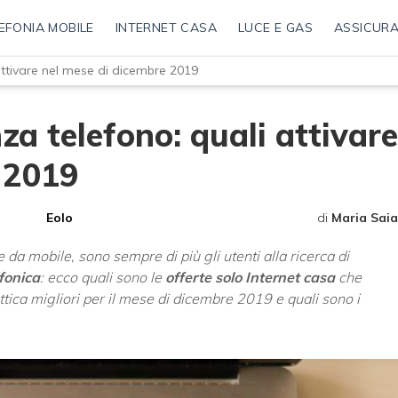
EFONIA MOBILE
INTERNET CASA
LUCE E GAS
ASSICURA
 attivare nel mese di dicembre 2019
za telefono: quali attivare
 2019
Eolo
di
Maria Saia
da mobile, sono sempre di più gli utenti alla ricerca di
efonica
: ecco quali sono le
offerte solo Internet casa
che
ottica migliori per il mese di dicembre 2019 e quali sono i