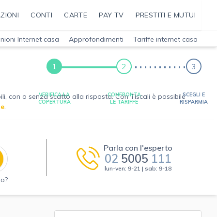
ZIONI
CONTI
CARTE
PAY TV
PRESTITI E MUTUI
nioni Internet casa
Approfondimenti
Tariffe internet casa
1
2
3
VERIFICA LA
CONFRONTA
SCEGLI E
li, con o senza scatto alla risposta. Con Tiscali è possibile
COPERTURA
LE TARIFFE
RISPARMIA
le
.
Parla con l'esperto
02
5005
111
lun-ven: 9-21 | sab: 9-18
zo?