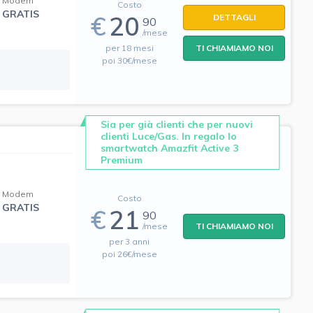
Modem
Costo
GRATIS
€
20
DETTAGLI
90
/mese
per 18 mesi
TI CHIAMIAMO NOI
poi 30€/mese
Sia per già clienti che per nuovi
clienti Luce/Gas. In regalo lo
smartwatch Amazfit Active 3
Premium
Modem
Costo
GRATIS
€
21
90
/mese
TI CHIAMIAMO NOI
per 3 anni
poi 26€/mese