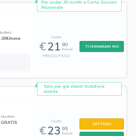
Per under 35 iscritti a Carta Giovani
Nazionale
Modem
Costo
5.00€/mese
€
21
90
TI CHIAMIAMO NOI
/mese
PREZZO FISSO
Solo per già clienti Vodafone
mobile
Modem
Costo
GRATIS
DETTAGLI
€
23
95
/mese