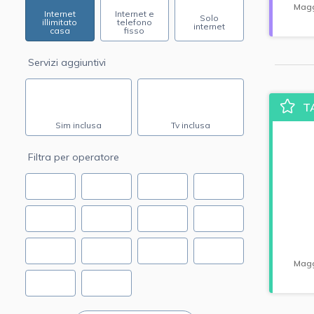
Magg
Internet
Internet e
Solo
illimitato
telefono
internet
casa
fisso
Servizi aggiuntivi
T
Sim inclusa
Tv inclusa
Filtra per operatore
Magg