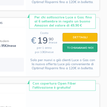
Optima! Risparmi fino a 120€ in bolletta.
Per chi sottoscrive Luce o Gas: fino
al 6 settembre in regalo un buono
as
Amazon del valore di 49,90 €
Costo
€
19
DETTAGLI
90
Modem
/mese
3.95€/mese
per 1 anno
TI CHIAMIAMO NOI
poi 10€/mese
Solo per nuovi o già clienti Luce o Gas con
la nuova offerta Luce più conveniente di
Optima! Risparmi fino a 120€ in bolletta.
Con copertura Open Fiber
l'attivazione è gratuita!