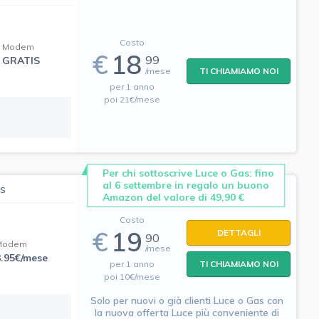
Costo
Modem
€
18
99
GRATIS
/mese
TI CHIAMIAMO NOI
per 1 anno
poi 21€/mese
Per chi sottoscrive Luce o Gas: fino
al 6 settembre in regalo un buono
as
Amazon del valore di 49,90 €
Costo
€
19
DETTAGLI
90
Modem
/mese
3.95€/mese
per 1 anno
TI CHIAMIAMO NOI
poi 10€/mese
Solo per nuovi o già clienti Luce o Gas con
la nuova offerta Luce più conveniente di