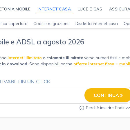
EFONIA MOBILE
INTERNET CASA
LUCE E GAS
ASSICURA
ifica copertura
Codice migrazione
Disdetta internet casa
Opi
obile e ADSL a agosto 2026
ione
Internet illimitato
e
chiamate illimitate
verso numeri fissi e mobi
it in download
. Sono disponibili anche
offerte internet fisso + mobi
IVABILI IN UN CLICK
CONTINUA
Perchè inserire l'indiriz