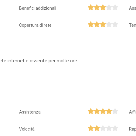
Benefici addizionali
Ass
Copertura di rete
Tem
te internet e assente per molte ore.
Assistenza
Aff
Velocità
Rap