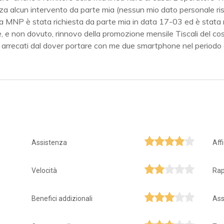
nza alcun intervento da parte mia (nessun mio dato personale risu
l. La MNP è stata richiesta da parte mia in data 17-03 ed è stata 
e, e non dovuto, rinnovo della promozione mensile Tiscali del cos
arrecati dal dover portare con me due smartphone nel periodo di t
Assistenza
Aff
Velocità
Rap
Benefici addizionali
Ass