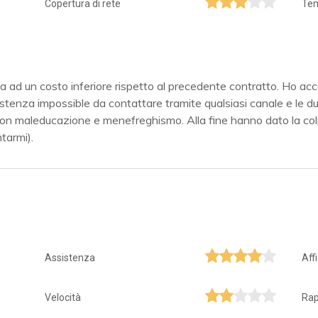
Copertura di rete
Tem
ea ad un costo inferiore rispetto al precedente contratto. Ho a
tenza impossible da contattare tramite qualsiasi canale e le due 
on maleducazione e menefreghismo. Alla fine hanno dato la colpa
tarmi).
Assistenza
Aff
Velocità
Rap