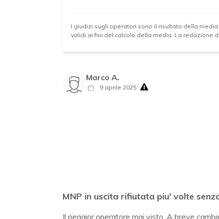
I giudizi sugli operatori sono il risultato della media
validi ai fini del calcolo della media. La redazione
Marco A.
9 aprile 2025
MNP in uscita rifiutata piu' volte sen
Il peggior operatore mai visto. A breve cambiero