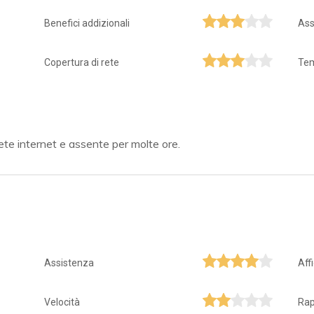
Benefici addizionali
Ass
Copertura di rete
Tem
te internet e assente per molte ore.
Assistenza
Aff
Velocità
Rap