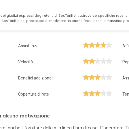
 dei giudizi espressi dagli utenti di SosTariffe.it attraverso specifiche recensio
 di SosTariffe.it si preoccupa di moderare, in buona fede e con la massima prof
Assistenza
Aff
Velocità
Rap
Benefici addizionali
Ass
Copertura di rete
Tem
za alcuna motivazione
' anche il fornitore della mia linea fibra di casa. L'operatore Tis