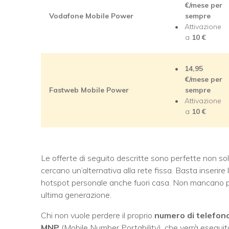
€/mese per
Vodafone Mobile Power
sempre
Attivazione
a
10 €
14,95
€/mese per
Fastweb Mobile Power
sempre
Attivazione
a
10 €
Le offerte di seguito descritte sono perfette non s
cercano un’alternativa alla rete fissa. Basta inserire
hotspot personale anche fuori casa. Non mancano p
ultima generazione.
Chi non vuole perdere il proprio
numero di telefon
MNP
(Mobile Number Portability), che verrà eseguit