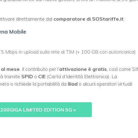
ttivare direttamente dal
comparatore di SOStariffe.it
:
ena Mobile
5 Mbps in upload sulla rete di TIM (+ 100 GB con autoricarica)
 al mese
. Il contributo per l’
attivazione è gratis
, così come S
ità tramite
SPID
o
CIE
(Carta d’Identità Elettronica). La
ero o richiede la portabilità da
Iliad
o alcuni operatori virtuali
 200GIGA LIMITED EDITION 5G
»