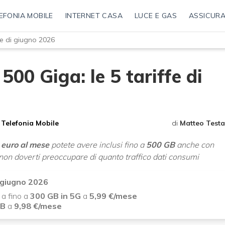
EFONIA MOBILE
INTERNET CASA
LUCE E GAS
ASSICURA
ffe di giugno 2026
500 Giga: le 5 tariffe di
Telefonia Mobile
di
Matteo Testa
 euro al mese
potete avere inclusi fino a
500 GB
anche con
r non doverti preoccupare di quanto traffico dati consumi
i giugno 2026
 a fino a
300 GB in 5G
a
5,99 €/mese
GB
a
9,98
€/mese