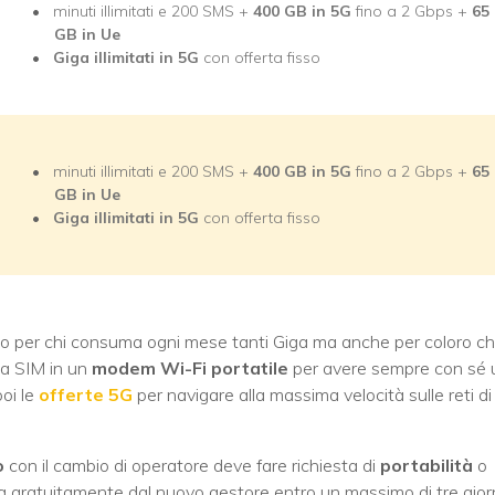
minuti illimitati e 200 SMS +
400 GB in 5G
fino a 2 Gbps +
65
GB in Ue
Giga illimitati in 5G
con offerta fisso
minuti illimitati e 200 SMS +
400 GB in 5G
fino a 2 Gbps +
65
GB in Ue
Giga illimitati in 5G
con offerta fisso
olo per chi consuma ogni mese tanti Giga ma anche per coloro c
 la SIM in un
modem Wi-Fi portatile
per avere sempre con sé 
oi le
offerte 5G
per navigare alla massima velocità sulle reti di
o
con il cambio di operatore deve fare richiesta di
portabilità
o
a gratuitamente dal nuovo gestore entro un massimo di tre gior