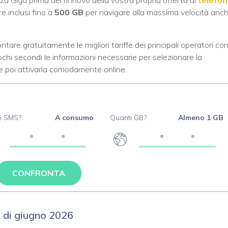
za Giga prima dei rinnovo della vostra propria offerta di
telefon
 inclusi fino a
500 GB
per navigare alla massima velocità anc
tare gratuitamente le migliori tariffe dei principali operatori co
pochi secondi le informazioni necessarie per selezionare la
e poi attivarla comodamente online.
i SMS?
A consumo
Quanti GB?
Almeno 1 GB
CONFRONTA
si di giugno 2026