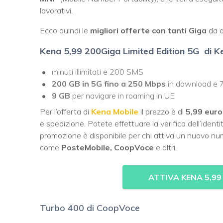
lavorativi.
Ecco quindi le
migliori offerte con tanti Giga
da a
Kena 5,99 200Giga Limited Edition 5G di K
minuti illimitati e 200 SMS
200 GB in 5G fino a 250 Mbps
in download e 7
9 GB
per navigare in roaming in UE
Per l’offerta di
Kena Mobile
il prezzo è di
5,99 euro
e spedizione. Potete effettuare la verifica dell’ident
promozione è disponibile per chi attiva un nuovo num
come
PosteMobile, CoopVoce
e altri.
ATTIVA KENA 5,99
Turbo 400 di CoopVoce