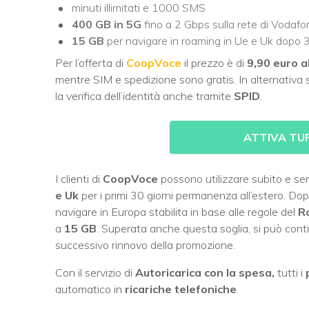
minuti illimitati e 1000 SMS
400 GB in 5G
fino a 2 Gbps sulla rete di Vodafon
15 GB
per navigare in roaming in Ue e Uk dopo 3
Per l’offerta di
CoopVoce
il prezzo è di
9,90 euro 
mentre SIM e spedizione sono gratis. In alternativa s
la verifica dell’identità anche tramite
SPID
.
ATTIVA TU
I clienti di
CoopVoce
possono utilizzare subito e se
e Uk
per i primi 30 giorni permanenza all’estero. D
navigare in Europa stabilita in base alle regole del
R
a
15 GB
. Superata anche questa soglia, si può cont
successivo rinnovo della promozione.
Con il servizio di
Autoricarica con la spesa,
tutti i
automatico in
ricariche telefoniche
.