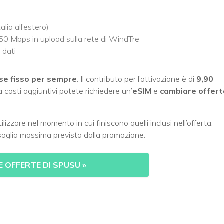
alia all’estero)
0 Mbps in upload sulla rete di WindTre
 dati
ese
fisso
per sempre
. Il contributo per l’attivazione è di
9,90
a costi aggiuntivi potete richiedere un’
eSIM
e
cambiare offert
izzare nel momento in cui finiscono quelli inclusi nell’offerta.
 soglia massima prevista dalla promozione.
E OFFERTE DI SPUSU
»