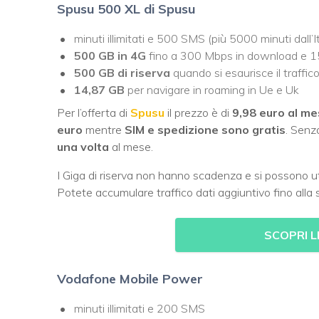
Spusu 500 XL di Spusu
minuti illimitati e 500 SMS (più 5000 minuti dall’It
500 GB
in 4G
fino a 300 Mbps in download e 15
500 GB di riserva
quando si esaurisce il traffico
14,87 GB
per navigare in roaming in Ue e Uk
Per l’offerta di
Spusu
il prezzo è di
9,98 euro
al m
euro
mentre
SIM e spedizione sono gratis
. Senz
una volta
al mese.
I Giga di riserva non hanno scadenza e si possono util
Potete accumulare traffico dati aggiuntivo fino alla
SCOPRI L
Vodafone Mobile Power
minuti illimitati e 200 SMS