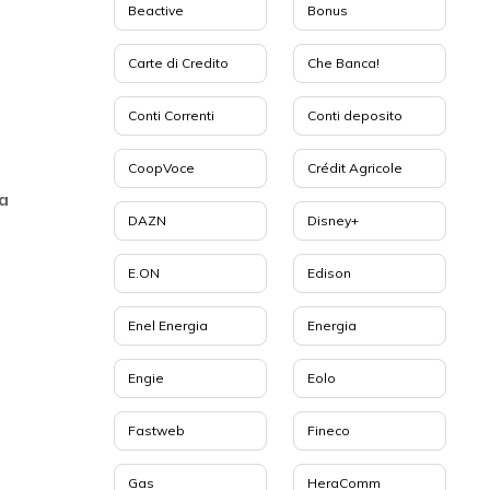
Beactive
Bonus
Carte di Credito
Che Banca!
Conti Correnti
Conti deposito
CoopVoce
Crédit Agricole
a
DAZN
Disney+
E.ON
Edison
Enel Energia
Energia
Engie
Eolo
Fastweb
Fineco
Gas
HeraComm