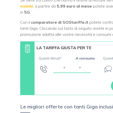
Se siete tra coloro che hanno il timore di restare sen
mobile
, a partire da
5,99 euro al mese
potete avere
in
5G
.
Con il
comparatore di SOStariffe.it
potete confron
tanti Giga. Cliccando sul tasto di seguito avrete in 
promozione adatta alle vostre necessità e consumi 
LA TARIFFA GIUSTA PER TE
Quanti Minuti?
A consumo
Quant
Le migliori offerte con tanti Giga inclu