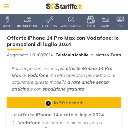
MOBILE
INTERNET CASA
LUCE E GAS
ASSICURAZIONI
CONTI
CARTE
TV
Offerte iPhone 14 Pro Max con Vodafone: le
promozioni di luglio 2024
Aggiornato il 01/08/2024
Telefonia Mobile
di
Matteo Testa
Purtroppo non ci sono più
offerte iPhone 14 Pro
Max
di
Vodafone
ma altri operatori permettono di
acquistare questo modello
a rate anche senza
anticipo
e con
spedizione gratuita
In 30 secondi
Le offerte iPhone 14 a rate di luglio 2024
Vodafone
non permette più di acquistare