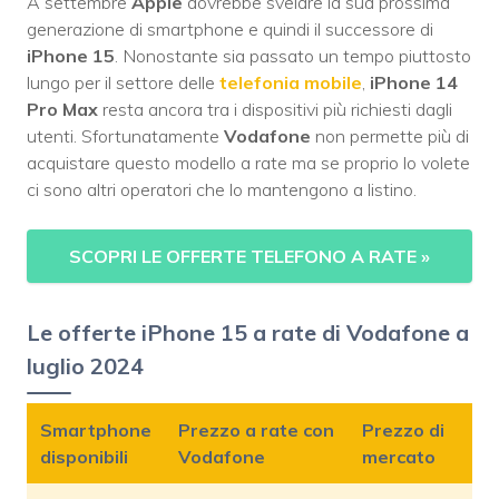
A settembre
Apple
dovrebbe svelare la sua prossima
generazione di smartphone e quindi il successore di
iPhone 15
. Nonostante sia passato un tempo piuttosto
lungo per il settore delle
telefonia mobile
,
iPhone 14
Pro Max
resta ancora tra i dispositivi più richiesti dagli
utenti. Sfortunatamente
Vodafone
non permette più di
acquistare questo modello a rate ma se proprio lo volete
ci sono altri operatori che lo mantengono a listino.
SCOPRI LE OFFERTE TELEFONO A RATE
»
Le offerte iPhone 15 a rate di Vodafone a
luglio 2024
Smartphone
Prezzo a rate con
Prezzo di
disponibili
Vodafone
mercato