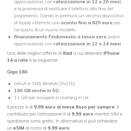
approvazione) con
rateizzazione in 12 o 20 mesi
e la promessa di restituire il telefono alla fine del
pagamento. Dando in permuta un vecchio dispositivo
di Apple otterrete uno
sconto fino a 825 euro
per
l’acquisto di un nuovo modello
finanziamento Findomestic a tasso zero
(salvo
approvazione) con
rateizzazione in 12 o 24 mesi
Una delle migliori offerte di
Iliad
a cui abbinare
iPhone
14 a rate
è la seguente:
Giga 180
minuti e SMS illimitati (VoLTE)
180 GB
anche
in 5G
11 GB per navigare in roaming in Ue
Il prezzo è di
9,99 euro al mese fisso
per sempre
. Il
contributo per l’attivazione è di
9,99 euro
mentre SIM e
spedizione sono gratis. In alternativa si può richiedere
un’
eSIM
al costo di
9,99 euro
.