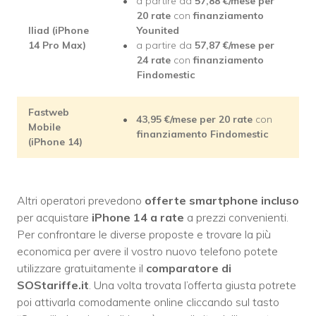
a partire da
57,88 €/mese per
20 rate
con
finanziamento
Iliad (iPhone
Younited
14 Pro Max)
a partire da
57,87 €/mese per
24 rate
con
finanziamento
Findomestic
Fastweb
43,95 €/mese per 20 rate
con
Mobile
finanziamento Findomestic
(iPhone 14)
Altri operatori prevedono
offerte smartphone incluso
per acquistare
iPhone 14 a rate
a prezzi convenienti.
Per confrontare le diverse proposte e trovare la più
economica per avere il vostro nuovo telefono potete
utilizzare gratuitamente il
comparatore di
SOStariffe.it
. Una volta trovata l’offerta giusta potrete
poi attivarla comodamente online cliccando sul tasto