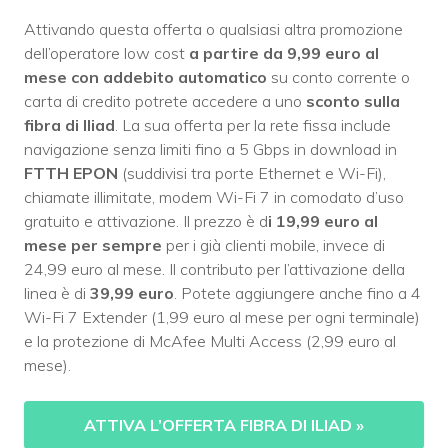
Attivando questa offerta o qualsiasi altra promozione
dell’operatore low cost
a partire da 9,99 euro al
mese con addebito automatico
su conto corrente o
carta di credito potrete accedere a uno
sconto sulla
fibra di Iliad
. La sua offerta per la rete fissa include
navigazione senza limiti fino a 5 Gbps in download in
FTTH EPON
(suddivisi tra porte Ethernet e Wi-Fi),
chiamate illimitate, modem Wi-Fi 7 in comodato d’uso
gratuito e attivazione. Il prezzo è d
i 19,99 euro al
mese per sempre
per i già clienti mobile, invece di
24,99 euro al mese. Il contributo per l’attivazione della
linea è di
39,99 euro
. Potete aggiungere anche fino a 4
Wi-Fi 7 Extender (1,99 euro al mese per ogni terminale)
e la protezione di McAfee Multi Access (2,99 euro al
mese).
ATTIVA L’OFFERTA FIBRA DI ILIAD
»