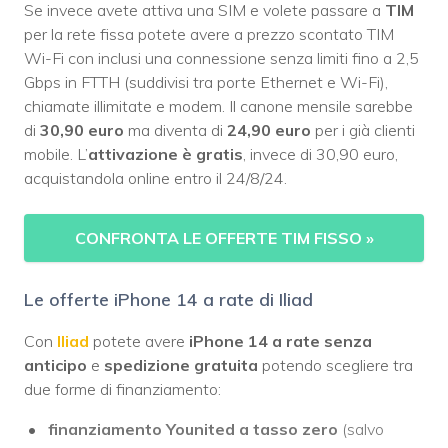
Se invece avete attiva una SIM e volete passare a
TIM
per la rete fissa potete avere a prezzo scontato TIM
Wi-Fi con inclusi una connessione senza limiti fino a 2,5
Gbps in FTTH (suddivisi tra porte Ethernet e Wi-Fi),
chiamate illimitate e modem. Il canone mensile sarebbe
di
30,90 euro
ma diventa di
24,90 euro
per i già clienti
mobile. L’
attivazione è gratis
, invece di 30,90 euro,
acquistandola online entro il 24/8/24.
CONFRONTA LE OFFERTE TIM FISSO
»
Le offerte iPhone 14 a rate di Iliad
Con
Iliad
potete avere
iPhone 14 a rate senza
anticipo
e
spedizione gratuita
potendo scegliere tra
due forme di finanziamento:
finanziamento Younited a tasso zero
(salvo