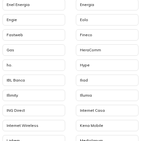
Enel Energia
Energia
Engie
Eolo
Fastweb
Fineco
Gas
HeraComm
ho.
Hype
IBL Banca
Iliad
Illimity
Illumia
ING Direct
Internet Casa
Internet Wireless
Kena Mobile
Linkem
Mediolanum