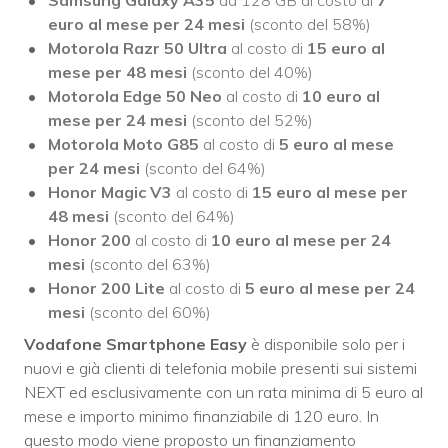
Samsung Galaxy A35
da 128 GB al costo di
7
euro al mese per 24 mesi
(sconto del 58%)
Motorola Razr 50 Ultra
al costo di
15 euro al
mese per 48 mesi
(sconto del 40%)
Motorola Edge 50 Neo
al costo di
10 euro al
mese per 24 mesi
(sconto del 52%)
Motorola Moto G85
al costo di
5 euro al mese
per 24 mesi
(sconto del 64%)
Honor Magic V3
al costo di
15 euro al mese per
48 mesi
(sconto del 64%)
Honor 200
al costo di
10 euro al mese per 24
mesi
(sconto del 63%)
Honor 200 Lite
al costo di
5 euro al mese per 24
mesi
(sconto del 60%)
Vodafone Smartphone Easy
è disponibile solo per i
nuovi e già clienti di telefonia mobile presenti sui sistemi
NEXT ed esclusivamente con un rata minima di 5 euro al
mese e importo minimo finanziabile di 120 euro. In
questo modo viene proposto un finanziamento