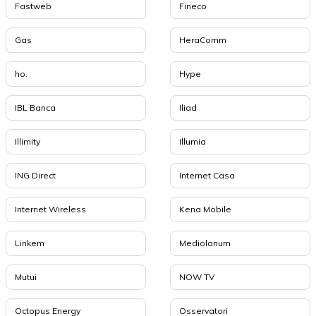
Fastweb
Fineco
Gas
HeraComm
ho.
Hype
IBL Banca
Iliad
Illimity
Illumia
ING Direct
Internet Casa
Internet Wireless
Kena Mobile
Linkem
Mediolanum
Mutui
NOW TV
Octopus Energy
Osservatori