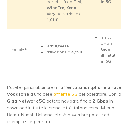
portabilità da
TIM,
in 5G
WindTre, Kena
e
Very.
Attivazione a
1,01 €
minuti,
SMS e
9,99 €/mese
Family+
Giga
attivazione a
4,99
€
illimitati
in 5G
Potete quindi abbinare un’
offerta smartphone a rate
Vodafone
a una delle
offerte 5G
dell’operatore. Con la
Giga Network 5G
potete navigare fino a
2 Gbps
in
download in tutte le grandi città italiane come Milano,
Roma, Napoli, Bologna, etc. A novembre potete ad
esempio scegliere tra: