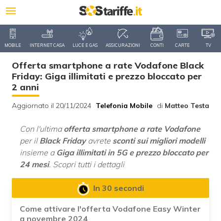
MOBILE
INTERNET CASA
LUCE E GAS
ASSICURAZIONI
CONTI
CARTE
TV
Offerta smartphone a rate Vodafone Black
Friday: Giga illimitati e prezzo bloccato per
2 anni
Aggiornato il 20/11/2024
Telefonia Mobile
di
Matteo Testa
Con l'ultima
offerta smartphone a rate Vodafone
per il
Black Friday
avrete
sconti sui migliori modelli
insieme a
Giga illimitati in 5G e prezzo bloccato per
24 mesi
. Scopri tutti i dettagli
In 30 secondi
Come attivare l'offerta Vodafone Easy Winter
a novembre 2024