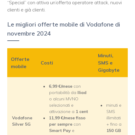
“Special” con attiva un’offerta operatore attack, nuovi
clienti e già clienti.
Le migliori offerte mobile di Vodafone di
novembre 2024
Minuti,
Offerte
Costi
SMS e
mobile
Gigabyte
6,99 €/mese
con
portabilità da
Iliad
o alcuni MVNO
selezionati e
minuti e
attivazione a
1 cent
SMS
Vodafone
11,99 €/mese fisso
illimitati
Silver 5G
per sempre
con
+ fino a
Smart Pay
e
150 GB