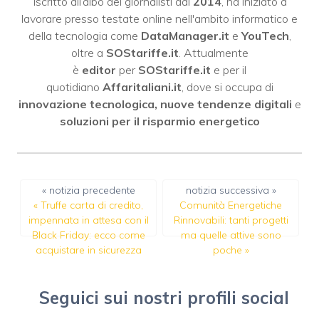
Iscritto all’albo dei giornalisti dal
2014
, ha iniziato a
lavorare presso testate online nell'ambito informatico e
della tecnologia come
DataManager.it
e
YouTech
,
oltre a
SOStariffe.it
. Attualmente
è
editor
per
SOStariffe.it
e per il
quotidiano
Affaritaliani.it
, dove si occupa di
innovazione tecnologica, nuove tendenze digitali
e
soluzioni per il risparmio energetico
« notizia precedente
notizia successiva »
«
Truffe carta di credito,
Comunità Energetiche
impennata in attesa con il
Rinnovabili: tanti progetti
Black Friday: ecco come
ma quelle attive sono
acquistare in sicurezza
poche
»
Seguici sui nostri profili social