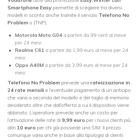
Vodafone
oltre alla promozione
Easy Winter con
Smartphone Easy
permette di scegliere tra diversi
modelli in sconto anche tramite il servizio
Telefono No
Problem
o (TNP):
Motorola Moto G04
a partire da 99 cent al mese
per 24 mesi
Realme C61
a partire da 1,99 euro al mese per 24
mesi
Oppo A40M
a partire da 3,99 euro al mese per 24
mesi
Telefono No Problem
prevede una
rateizzazione in
24 rate mensili
e l’eventuale pagamento di un anticipo,
che varia a seconda del modello e del taglio di memoria
desiderato oltre che dall’offerta a cui il dispositivo viene
abbinato. L’operatore prevede anche un costo per
l’attivazione delle rate di
9,99 euro
per i nuovi clienti più
altri
10 euro
per chi già possiede una SIM. Il prezzo
comunque varia anche in base alla tipologia di clienti: