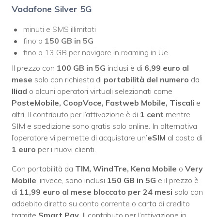
Vodafone Silver 5G
minuti e SMS illimitati
fino a
150 GB in 5G
fino a 13 GB per navigare in roaming in Ue
Il prezzo con
100 GB in 5G
inclusi è di
6,99 euro al
mese
solo con richiesta di
portabilità del numero
da
Iliad
o alcuni operatori virtuali selezionati come
PosteMobile, CoopVoce, Fastweb Mobile, Tiscali
e
altri. Il contributo per l’attivazione è di
1 cent
mentre
SIM e spedizione sono gratis solo online. In alternativa
l’operatore vi permette di acquistare un’
eSIM
al costo di
1 euro
per i nuovi clienti.
Con portabilità da
TIM, WindTre, Kena Mobile
o
Very
Mobile
, invece, sono inclusi
150 GB in 5G
e il prezzo è
di
11,99 euro al mese bloccato per 24 mesi
solo con
addebito diretto su conto corrente o carta di credito
tramite
Smart Pay
. Il contributo per l’attivazione in