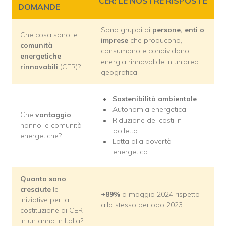
CER: LE NOSTRE RISPOSTE
DOMANDE
Sono gruppi di
persone, enti o
Che cosa sono le
imprese
che producono,
comunità
consumano e condividono
energetiche
energia rinnovabile in un’area
rinnovabili
(CER)?
geografica
Sostenibilità ambientale
Autonomia energetica
Che
vantaggio
Riduzione dei costi in
hanno le comunità
bolletta
energetiche?
Lotta alla povertà
energetica
Quanto sono
cresciute
le
+89%
a maggio 2024 rispetto
iniziative per la
allo stesso periodo 2023
costituzione di CER
in un anno in Italia?