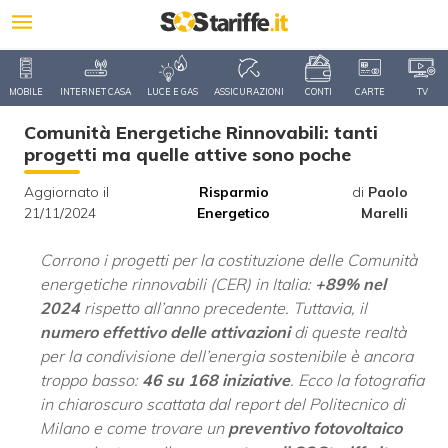
MOBILE
INTERNET CASA
LUCE E GAS
ASSICURAZIONI
CONTI
CARTE
TV
Comunità Energetiche Rinnovabili: tanti
progetti ma quelle attive sono poche
Aggiornato il
Risparmio
di
Paolo
21/11/2024
Energetico
Marelli
Corrono i progetti per la costituzione delle Comunità
energetiche rinnovabili (CER) in Italia:
+89% nel
2024
rispetto all’anno precedente. Tuttavia, il
numero effettivo delle attivazioni
di queste realtà
per la condivisione dell’energia sostenibile è ancora
troppo basso:
46 su 168 iniziative
. Ecco la fotografia
in chiaroscuro scattata dal report del Politecnico di
Milano e come trovare un
preventivo fotovoltaico