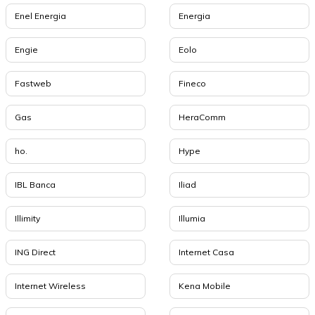
Enel Energia
Energia
Engie
Eolo
Fastweb
Fineco
Gas
HeraComm
ho.
Hype
IBL Banca
Iliad
Illimity
Illumia
ING Direct
Internet Casa
Internet Wireless
Kena Mobile