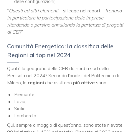
delle configurazioni;
“
Questi ed altri elementi
– si legge nel report –
frenano
in particolare la partecipazione delle imprese
ritardando o persino annullando la partenza di progetti
di CER
”.
Comunità Energetica: la classifica delle
Regioni al top nel 2024
Qual è la geografia delle CER da nord a sud della
Penisola nel 2024? Secondo l’analisi del Politecnico di
Milano, le
regioni
che risultano
più attive
sono:
Piemonte;
Lazio;
Sicilia;
Lombardia.
Qui, sempre a maggio di quest’anno, sono state rilevate
80 iniziative
(il 48% del totale). Rispetto al 2023 sono