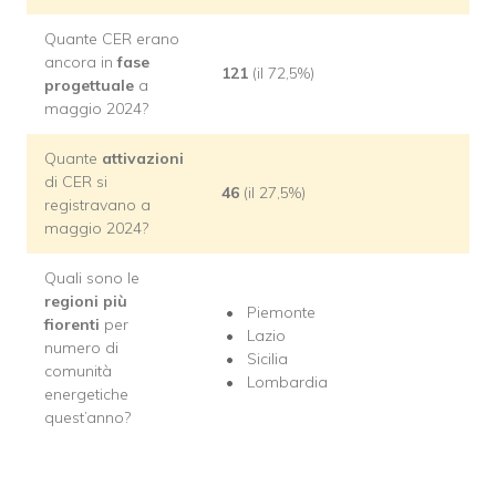
Quante CER erano
ancora in
fase
121
(il 72,5%)
progettuale
a
maggio 2024?
Quante
attivazioni
di CER si
46
(il 27,5%)
registravano a
maggio 2024?
Quali sono le
regioni più
Piemonte
fiorenti
per
Lazio
numero di
Sicilia
comunità
Lombardia
energetiche
quest’anno?