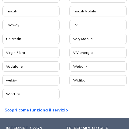
Tiscali
Tiscali Mobile
Tooway
TV
Unicredit
Very Mobile
Virgin Fibra
VIVIenergia
Vodafone
Webank
wekiwi
Widiba
WindTre
Scopri come funziona il servizio
INTERNET CASA
TELEFONIA MOBILE