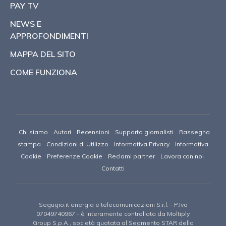
PAY TV
NEWS E
APPROFONDIMENTI
MAPPA DEL SITO
COME FUNZIONA
Chi siamo
Autori
Recensioni
Supporto giornalisti
Rassegna
stampa
Condizioni di Utilizzo
Informativa Privacy
Informativa
Cookie
Preferenze Cookie
Reclami partner
Lavora con noi
Contatti
Segugio.it energia e telecomunicazioni S.r.l.
- P.Iva
07049740967 -
è interamente controllata da Moltiply
Group S.p.A., società quotata al Segmento STAR della