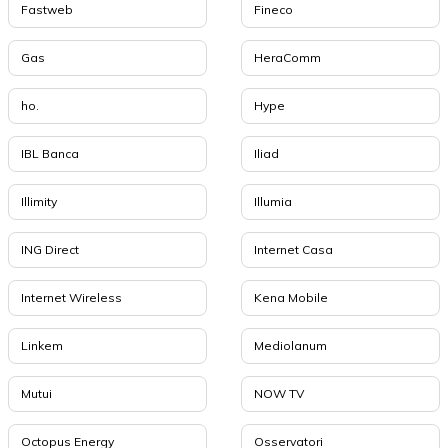
Fastweb
Fineco
Gas
HeraComm
ho.
Hype
IBL Banca
Iliad
Illimity
Illumia
ING Direct
Internet Casa
Internet Wireless
Kena Mobile
Linkem
Mediolanum
Mutui
NOW TV
Octopus Energy
Osservatori