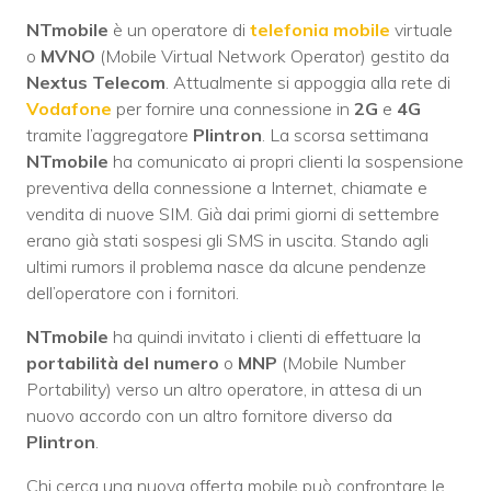
NTmobile
è un operatore di
telefonia mobile
virtuale
o
MVNO
(Mobile Virtual Network Operator) gestito da
Nextus Telecom
. Attualmente si appoggia alla rete di
Vodafone
per fornire una connessione in
2G
e
4G
tramite l’aggregatore
Plintron
. La scorsa settimana
NTmobile
ha comunicato ai propri clienti la sospensione
preventiva della connessione a Internet, chiamate e
vendita di nuove SIM. Già dai primi giorni di settembre
erano già stati sospesi gli SMS in uscita. Stando agli
ultimi rumors il problema nasce da alcune pendenze
dell’operatore con i fornitori.
NTmobile
ha quindi invitato i clienti di effettuare la
portabilità del numero
o
MNP
(Mobile Number
Portability) verso un altro operatore, in attesa di un
nuovo accordo con un altro fornitore diverso da
Plintron
.
Chi cerca una nuova offerta mobile può confrontare le