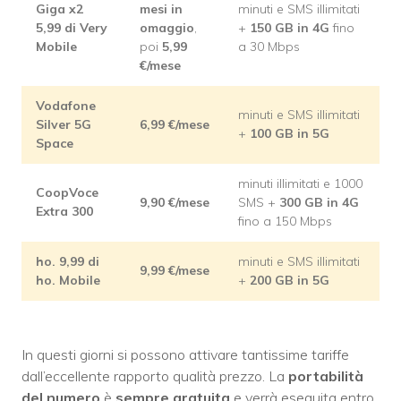
Giga x2
mesi in
minuti e SMS illimitati
5,99 di Very
omaggio
,
+
150 GB in 4G
fino
Mobile
poi
5,99
a 30 Mbps
€/mese
Vodafone
minuti e SMS illimitati
Silver 5G
6,99
€/mese
+
100 GB in 5G
Space
minuti illimitati e 1000
CoopVoce
9,90
€/mese
SMS +
300 GB in 4G
Extra 300
fino a 150 Mbps
ho. 9,99 di
minuti e SMS illimitati
9,99
€/mese
ho. Mobile
+
200 GB in 5G
In questi giorni si possono attivare tantissime tariffe
dall’eccellente rapporto qualità prezzo. La
portabilità
del numero
è
sempre gratuita
e verrà eseguita entro