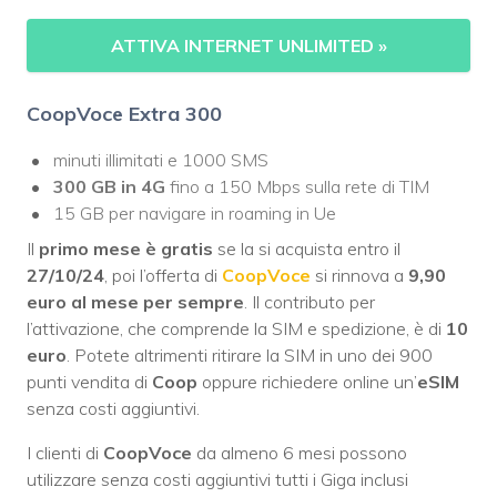
ATTIVA INTERNET UNLIMITED
»
CoopVoce Extra 300
minuti illimitati e 1000 SMS
300 GB in 4G
fino a 150 Mbps sulla rete di TIM
15 GB per navigare in roaming in Ue
Il
primo mese è gratis
se la si acquista entro il
27/10/24
, poi l’offerta di
CoopVoce
si rinnova a
9,90
euro al mese per sempre
. Il contributo per
l’attivazione, che comprende la SIM e spedizione, è di
10
euro
. Potete altrimenti ritirare la SIM in uno dei 900
punti vendita di
Coop
oppure richiedere online un’
eSIM
senza costi aggiuntivi.
I clienti di
CoopVoce
da almeno 6 mesi possono
utilizzare senza costi aggiuntivi tutti i Giga inclusi