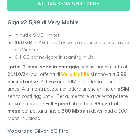
ATTIVA KENA 5,99 100GB
Giga x2
5,99 di Very Mobile
minuti e SMS illimitati
150 GB in 4G
(100 GB senza autoricarica) sulla rete
di WindTre
6,4 GB per navigare in roaming in Ue
I
primi 2 mesi sono in omaggio
acquistandola entro il
21/10/24
, poi l’offerta di
Very Mobile
si rinnova a
5,99
euro al mese
. Attivazione, SIM e spedizione sono
gratis. Altrimenti potete richiedere anche online un’
eSIM
senza costi aggiuntivi. Per aumentare la velocità potete
attivare l’opzione
Full Speed
al costo di
99 cent al
mese
per portarla fino a
300 Mbps
in download e 100
Mbps in upload.
Vodafone Silver 5G Fire