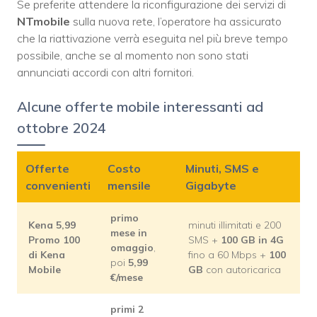
Se preferite attendere la riconfigurazione dei servizi di
NTmobile
sulla nuova rete, l’operatore ha assicurato
che la riattivazione verrà eseguita nel più breve tempo
possibile, anche se al momento non sono stati
annunciati accordi con altri fornitori.
Alcune offerte mobile interessanti ad
ottobre 2024
Offerte
Costo
Minuti, SMS e
convenienti
mensile
Gigabyte
primo
Kena 5,99
minuti illimitati e 200
mese in
Promo 100
SMS +
100 GB in 4G
omaggio
,
di Kena
fino a 60 Mbps +
100
poi
5,99
Mobile
GB
con autoricarica
€/mese
primi 2