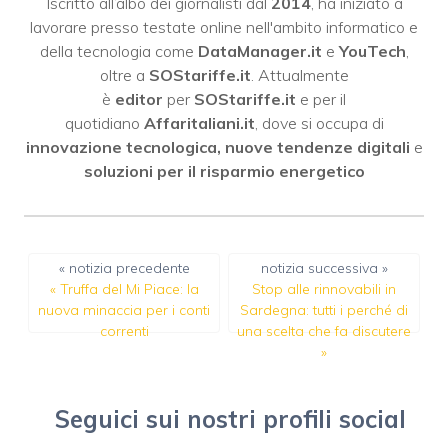
Iscritto all’albo dei giornalisti dal
2014
, ha iniziato a
lavorare presso testate online nell'ambito informatico e
della tecnologia come
DataManager.it
e
YouTech
,
oltre a
SOStariffe.it
. Attualmente
è
editor
per
SOStariffe.it
e per il
quotidiano
Affaritaliani.it
, dove si occupa di
innovazione tecnologica, nuove tendenze digitali
e
soluzioni per il risparmio energetico
« notizia precedente
notizia successiva »
«
Truffa del Mi Piace: la
Stop alle rinnovabili in
nuova minaccia per i conti
Sardegna: tutti i perché di
correnti
una scelta che fa discutere
»
Seguici sui nostri profili social