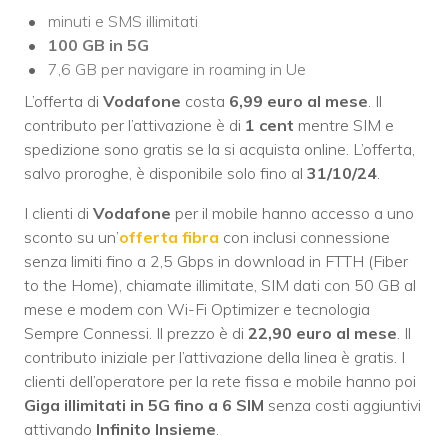
minuti e SMS illimitati
100 GB in 5G
7,6 GB per navigare in roaming in Ue
L’offerta di
Vodafone
costa
6,99 euro al mese
. Il
contributo per l’attivazione è di
1 cent
mentre SIM e
spedizione sono gratis se la si acquista online. L’offerta,
salvo proroghe, è disponibile solo fino al
31/10/24
.
I clienti di
Vodafone
per il mobile hanno accesso a uno
sconto su un’
offerta fibra
con inclusi connessione
senza limiti fino a 2,5 Gbps in download in FTTH (Fiber
to the Home), chiamate illimitate, SIM dati con 50 GB al
mese e modem con Wi-Fi Optimizer e tecnologia
Sempre Connessi. Il prezzo è di
22,90 euro al mese
. Il
contributo iniziale per l’attivazione della linea è gratis. I
clienti dell’operatore per la rete fissa e mobile hanno poi
Giga illimitati in 5G fino a 6 SIM
senza costi aggiuntivi
attivando
Infinito Insieme
.