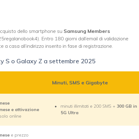
’acquisto dello smartphone su
Samsung Members
egalanobook4). Entro 180 giorni dall’email di validazione
a casa all’indirizzo inserito in fase di registrazione.
axy S o Galaxy Z a settembre 2025
Minuti, SMS e Gigabyte
/mese
minuti illimitati e 200 SMS +
300 GB in
mese e attivazione
5G Ultra
solo online
/mese
e prezzo