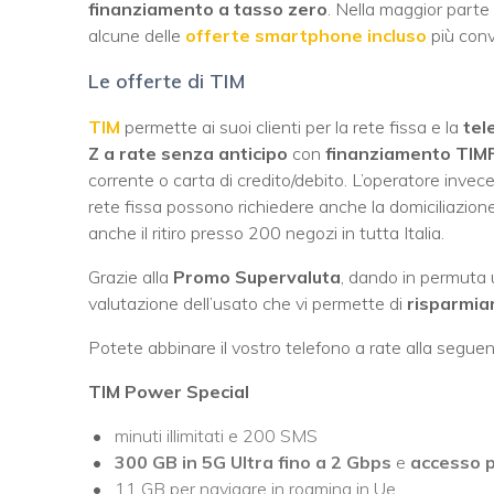
finanziamento a tasso zero
. Nella maggior parte 
alcune delle
offerte smartphone incluso
più conv
Le offerte di TIM
TIM
permette ai suoi clienti per la rete fissa e la
tel
Z a rate senza anticipo
con
finanziamento TIMF
corrente o carta di credito/debito. L’operatore invec
rete fissa possono richiedere anche la domiciliazione 
anche il ritiro presso 200 negozi in tutta Italia.
Grazie alla
Promo Supervaluta
, dando in permuta 
valutazione dell’usato che vi permette di
risparmia
Potete abbinare il vostro telefono a rate alla seguent
TIM Power Special
minuti illimitati e 200 SMS
300 GB in 5G Ultra fino a 2 Gbps
e
accesso p
11 GB per navigare in roaming in Ue