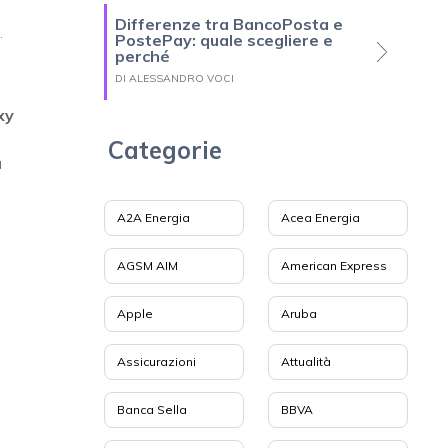
Differenze tra BancoPosta e
.
PostePay: quale scegliere e
perché
DI ALESSANDRO VOCI
xy
Categorie
a
A2A Energia
Acea Energia
AGSM AIM
American Express
Apple
Aruba
Assicurazioni
Attualità
Banca Sella
BBVA