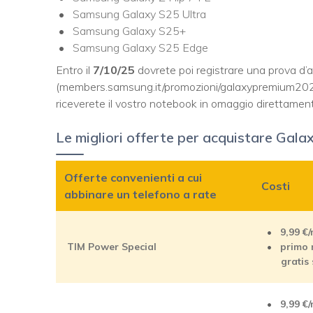
Samsung Galaxy S25 Ultra
Samsung Galaxy S25+
Samsung Galaxy S25 Edge
Entro il
7/10/25
dovrete poi registrare una prova d
(members.samsung.it/promozioni/galaxypremium2025r
riceverete il vostro notebook in omaggio direttamente 
Le migliori offerte per acquistare Gal
Offerte convenienti a cui
Costi
abbinare un telefono a rate
9,99
€
TIM Power Special
primo 
gratis
9,99
€