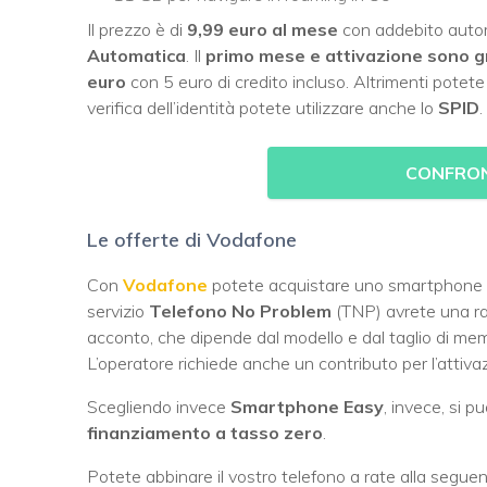
Il prezzo è di
9,99 euro al mese
con addebito autom
Automatica
. Il
primo mese e attivazione sono gra
euro
con 5 euro di credito incluso. Altrimenti potete
verifica dell’identità potete utilizzare anche lo
SPID
.
CONFRON
Le offerte di Vodafone
Con
Vodafone
potete acquistare uno smartphone
servizio
Telefono No Problem
(TNP) avrete una ra
acconto, che dipende dal modello e dal taglio di memor
L’operatore richiede anche un contributo per l’attiva
Scegliendo invece
Smartphone Easy
, invece, si 
finanziamento a tasso zero
.
Potete abbinare il vostro telefono a rate alla seguent