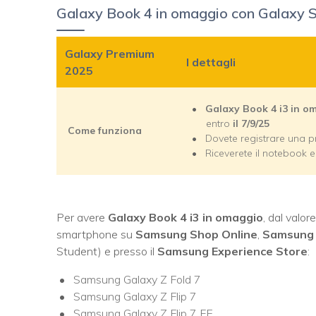
Galaxy Book 4 in omaggio con Galaxy S
Galaxy Premium
I dettagli
2025
Galaxy Book 4 i3 in o
entro
il 7/9/25
Come funziona
Dovete registrare una p
Riceverete il notebook e
Per avere
Galaxy Book 4 i3 in omaggio
, dal valor
smartphone su
Samsung Shop Online
,
Samsung
Student) e presso il
Samsung Experience Store
:
Samsung Galaxy Z Fold 7
Samsung Galaxy Z Flip 7
Samsung Galaxy Z Flip 7 FE