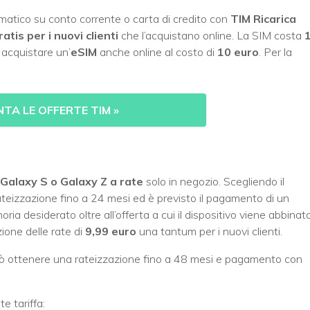
atico su conto corrente o carta di credito con
TIM Ricarica
tis per i nuovi clienti
che l’acquistano online. La SIM costa
1
 acquistare un’
eSIM
anche online al costo di
10 euro
. Per la
TA LE OFFERTE TIM
»
Galaxy S o Galaxy Z a rate
solo in negozio. Scegliendo il
teizzazione fino a 24 mesi ed è previsto il pagamento di un
ia desiderato oltre all’offerta a cui il dispositivo viene abbinato
zione delle rate di
9,99 euro
una tantum per i nuovi clienti.
può ottenere una rateizzazione fino a 48 mesi e pagamento con
e tariffa: