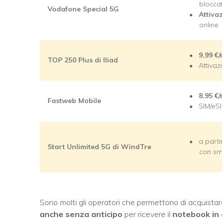
blocca
Vodafone Special 5G
Attiva
online
9,99
€
TOP 250 Plus di Iliad
Attiva
8,95
€
Fastweb Mobile
SIM/eS
a part
Start Unlimited 5G di WindTre
con sm
Sono molti gli operatori che permettono di acquista
anche senza anticipo
per ricevere il
notebook in