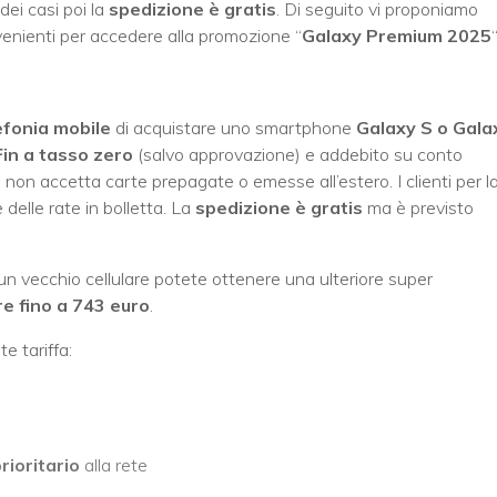
dei casi poi la
spedizione è gratis
. Di seguito vi proponiamo
enienti per accedere alla promozione “
Galaxy Premium 2025
“
efonia mobile
di acquistare uno smartphone
Galaxy S o Gala
in a tasso zero
(salvo approvazione) e addebito su conto
e non accetta carte prepagate o emesse all’estero. I clienti per l
delle rate in bolletta. La
spedizione è gratis
ma è previsto
un vecchio cellulare potete ottenere una ulteriore super
re fino a 743 euro
.
e tariffa:
rioritario
alla rete