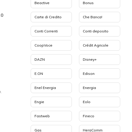
Beactive
Bonus
0
Carte di Credito
Che Banca!
Conti Correnti
Conti deposito
CoopVoce
Crédit Agricole
DAZN
Disney+
E.ON
Edison
Enel Energia
Energia
.
Engie
Eolo
Fastweb
Fineco
Gas
HeraComm