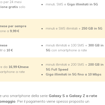
to per 24 mesi
minuti, SMS e
Giga illimitati in 5G
zione gratis
solo
/mese
per sempre
minuti e SMS illimitati +
250 GB in 5G
zione a
9,99
€
/mese
minuti illimitati e 100 SMS +
300 GB in
IM a
10
€
5G
con smartphone a rate
minuti illimitati e 200 SMS +
200 GB in
ire da
16,99
€/mese
5G Full Speed
artphone a rate
Giga illimitati in 5G fino a 10 Mbps
re uno smartphone della serie
Galaxy S o Galaxy Z a rate
 omaggio
. Per il pagamento viene spesso proposto un