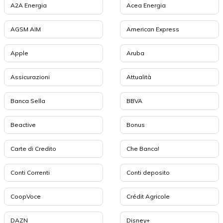
A2A Energia
Acea Energia
AGSM AIM
American Express
Apple
Aruba
Assicurazioni
Attualità
Banca Sella
BBVA
Beactive
Bonus
Carte di Credito
Che Banca!
Conti Correnti
Conti deposito
CoopVoce
Crédit Agricole
DAZN
Disney+