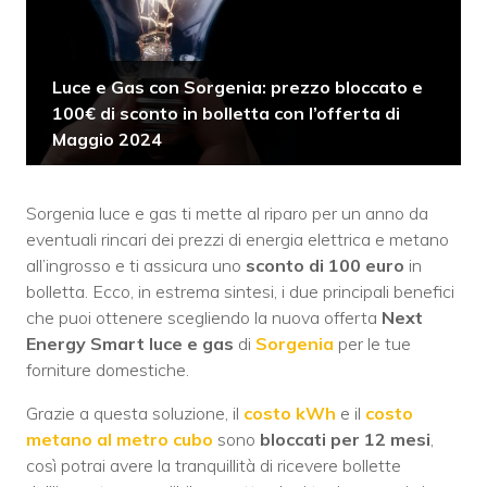
Luce e Gas con Sorgenia: prezzo bloccato e
100€ di sconto in bolletta con l’offerta di
Maggio 2024
Sorgenia luce e gas ti mette al riparo per un anno da
eventuali rincari dei prezzi di energia elettrica e metano
all’ingrosso e ti assicura uno
sconto di 100 euro
in
bolletta. Ecco, in estrema sintesi, i due principali benefici
che puoi ottenere scegliendo la nuova offerta
Next
Energy Smart luce e gas
di
Sorgenia
per le tue
forniture domestiche.
Grazie a questa soluzione, il
costo kWh
e il
costo
metano al metro cubo
sono
bloccati per 12 mesi
,
così potrai avere la tranquillità di ricevere bollette