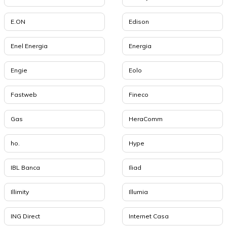
E.ON
Edison
Enel Energia
Energia
Engie
Eolo
Fastweb
Fineco
Gas
HeraComm
ho.
Hype
IBL Banca
Iliad
Illimity
Illumia
ING Direct
Internet Casa