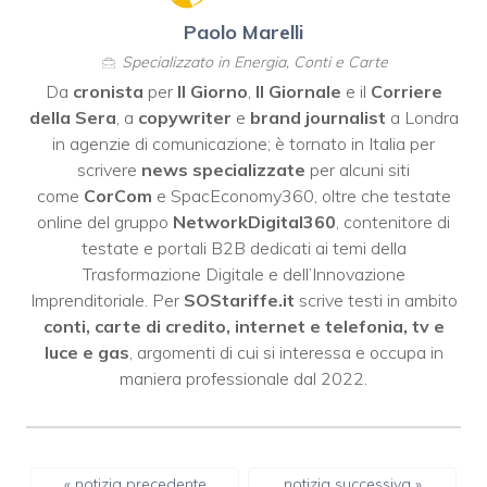
Paolo Marelli
Specializzato in Energia, Conti e Carte
Da
cronista
per
Il Giorno
,
Il Giornale
e il
Corriere
della Sera
, a
copywriter
e
brand journalist
a Londra
in agenzie di comunicazione; è tornato in Italia per
scrivere
news specializzate
per alcuni siti
come
CorCom
e SpacEconomy360, oltre che testate
online del gruppo
NetworkDigital360
, contenitore di
testate e portali B2B dedicati ai temi della
Trasformazione Digitale e dell’Innovazione
Imprenditoriale. Per
SOStariffe.it
scrive testi in ambito
conti, carte di credito, internet e telefonia, tv e
luce e gas
, argomenti di cui si interessa e occupa in
maniera professionale dal 2022.
« notizia precedente
notizia successiva »