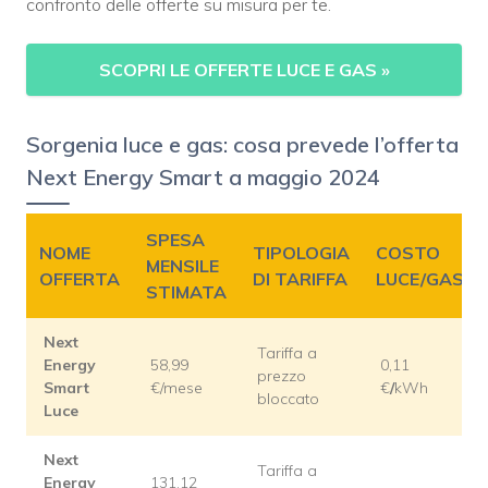
confronto delle offerte su misura per te.
SCOPRI LE OFFERTE LUCE E GAS
»
Sorgenia luce e gas: cosa prevede l’offerta
Next Energy Smart a maggio 2024
SPESA
NOME
TIPOLOGIA
COSTO
MENSILE
OFFERTA
DI TARIFFA
LUCE/GAS
STIMATA
Next
Tariffa a
Energy
58,99
0,11
prezzo
Smart
€/mese
€
/
kWh
bloccato
Luce
Next
Tariffa a
Energy
131,12