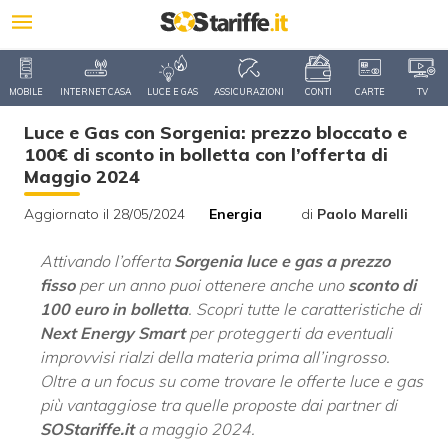
MOBILE
INTERNET CASA
LUCE E GAS
ASSICURAZIONI
CONTI
CARTE
TV
Luce e Gas con Sorgenia: prezzo bloccato e
100€ di sconto in bolletta con l’offerta di
Maggio 2024
Aggiornato il 28/05/2024
Energia
di
Paolo Marelli
Attivando l’offerta
Sorgenia luce e gas a prezzo
fisso
per un anno puoi ottenere anche uno
sconto di
100 euro in bolletta
. Scopri tutte le caratteristiche di
Next Energy Smart
per proteggerti da eventuali
improvvisi rialzi della materia prima all’ingrosso.
Oltre a un focus su come trovare le offerte luce e gas
più vantaggiose tra quelle proposte dai partner di
SOStariffe.it
a maggio 2024.