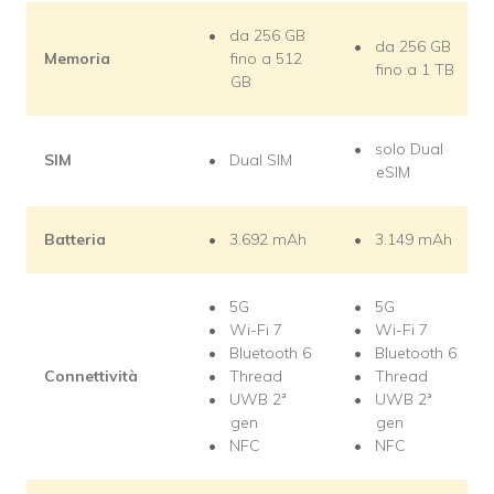
da 256 GB
da 256 GB
Memoria
fino a 512
fino a 1 TB
GB
solo Dual
SIM
Dual SIM
eSIM
Batteria
3.692 mAh
3.149 mAh
5G
5G
Wi-Fi 7
Wi-Fi 7
Bluetooth 6
Bluetooth 6
Connettività
Thread
Thread
UWB 2ª
UWB 2ª
gen
gen
NFC
NFC