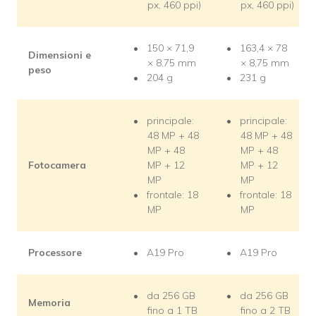
px, 460 ppi)
px, 460 ppi)
150 × 71,9
163,4 × 78
Dimensioni e
× 8,75 mm
× 8,75 mm
peso
204 g
231 g
principale:
principale:
48 MP + 48
48 MP + 48
MP + 48
MP + 48
Fotocamera
MP + 12
MP + 12
MP
MP
frontale: 18
frontale: 18
MP
MP
Processore
A19 Pro
A19 Pro
da 256 GB
da 256 GB
Memoria
fino a 1 TB
fino a 2 TB