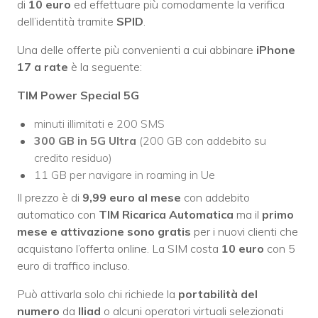
di
10 euro
ed effettuare più comodamente la verifica
dell’identità tramite
SPID
.
Una delle offerte più convenienti a cui abbinare
iPhone
17 a rate
è la seguente:
TIM Power Special 5G
minuti illimitati e 200 SMS
300 GB in 5G Ultra
(200 GB con addebito su
credito residuo)
11 GB per navigare in roaming in Ue
Il prezzo è di
9,99 euro al mese
con addebito
automatico con
TIM Ricarica Automatica
ma il
primo
mese e attivazione sono gratis
per i nuovi clienti che
acquistano l’offerta online. La SIM costa
10 euro
con 5
euro di traffico incluso.
Può attivarla solo chi richiede la
portabilità del
numero
da
Iliad
o alcuni operatori virtuali selezionati