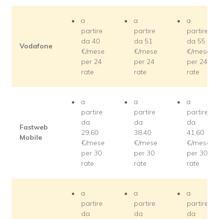
a
a
a
partire
partire
partire
da 40
da 51
da 55
Vodafone
€/mese
€/mese
€/mese
per 24
per 24
per 24
rate
rate
rate
a
a
a
partire
partire
partire
da
da
da
Fastweb
29,60
38,40
41,60
Mobile
€/mese
€/mese
€/mese
per 30
per 30
per 30
rate
rate
rate
a
a
a
partire
partire
partire
da
da
da