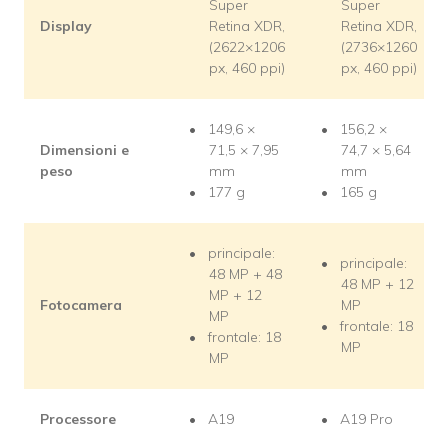
Super
Super
Display
Retina XDR,
Retina XDR,
(2622×1206
(2736×1260
px, 460 ppi)
px, 460 ppi)
149,6 ×
156,2 ×
Dimensioni e
71,5 × 7,95
74,7 × 5,64
peso
mm
mm
177 g
165 g
principale:
principale:
48 MP + 48
48 MP + 12
MP + 12
Fotocamera
MP
MP
frontale: 18
frontale: 18
MP
MP
Processore
A19
A19 Pro