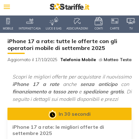
MOBILE
INTERNET CASA
LUCE E GAS
ASSICURAZIONI
CONTI
CARTE
TV
iPhone 17 a rate: tutte le offerte con gli
operatori mobile di settembre 2025
Aggiornato il 17/10/2025
Telefonia Mobile
di
Matteo Testa
Scopri le migliori offerte per acquistare il nuovissimo
iPhone 17 a rate
anche
senza anticipo
con
finanziamento a tasso zero
e
spedizione gratis
. Di
seguito i dettagli sui modelli disponibili e prezzi
In 30 secondi
iPhone 17 a rate: le migliori offerte di
settembre 2025