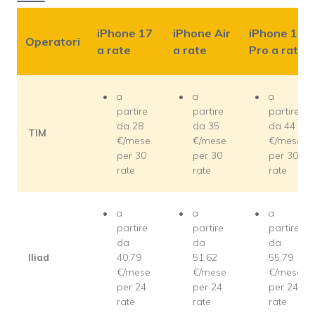
iPhone 17
iPhone Air
iPhone 17
Operatori
a rate
a rate
Pro a rate
a
a
a
partire
partire
partire
da 28
da 35
da 44
TIM
€/mese
€/mese
€/mese
per 30
per 30
per 30
rate
rate
rate
a
a
a
partire
partire
partire
da
da
da
Iliad
40,79
51,62
55,79
€/mese
€/mese
€/mese
per 24
per 24
per 24
rate
rate
rate