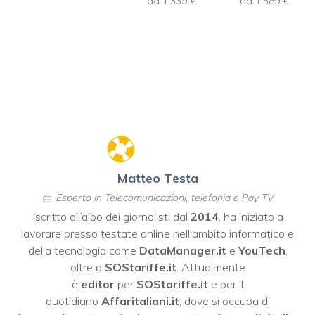
da 1.339 €
da 1.589 €
Matteo Testa
Esperto in Telecomunicazioni, telefonia e Pay TV
Iscritto all’albo dei giornalisti dal
2014
, ha iniziato a
lavorare presso testate online nell'ambito informatico e
della tecnologia come
DataManager.it
e
YouTech
,
oltre a
SOStariffe.it
. Attualmente
è
editor
per
SOStariffe.it
e per il
quotidiano
Affaritaliani.it
, dove si occupa di