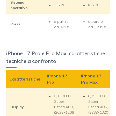
Sistema
iOS 26
iOS 26
operativo
a partire
a partire
Prezzi
da 979 €
da 1.239 €
iPhone 17 Pro e Pro Max: caratteristiche
tecniche a confronto
iPhone 17
iPhone 17
Caratteristiche
Pro
Pro Max
6,3″ OLED
6,9″ OLED
Super
Super
Display
Retina XDR,
Retina XDR,
(2622×1206
(2868×1320