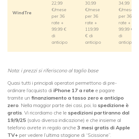
22,99
30,99
34,99
€/mese
€/mese
€/mese
WindTre
per 36
per 36
per 36
rate +
rate +
rate +
99,99 €
119,99
99,99 €
di
€ di
di
anticipo
anticipo
anticipo
Nota: i prezzi si riferiscono al taglio base
Quasi tutti i principali operatori permettono di pre-
ordinare l’acquisto di
iPhone 17 a rate
e pagare
tramite un
finanziamento a tasso zero
e anticipo
zero
. Nella maggior parte dei casi, poi, la
spedizione è
gratis
. Vi ricordiamo che le
spedizioni partiranno dal
19/9/25
(salvo diversa indicazione) e che insieme al
telefono avrete in regalo anche
3 mesi gratis di Apple
TV+
per vedere l’ultima stagione di “Scissione”.