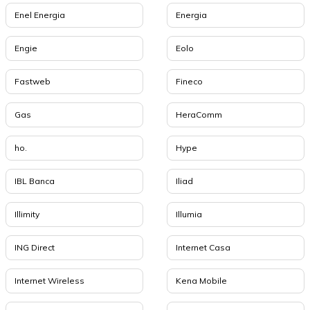
Enel Energia
Energia
Engie
Eolo
Fastweb
Fineco
Gas
HeraComm
ho.
Hype
IBL Banca
Iliad
Illimity
Illumia
ING Direct
Internet Casa
Internet Wireless
Kena Mobile