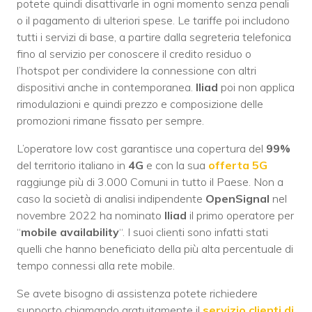
potete quindi disattivarle in ogni momento senza penali
o il pagamento di ulteriori spese. Le tariffe poi includono
tutti i servizi di base, a partire dalla segreteria telefonica
fino al servizio per conoscere il credito residuo o
l’hotspot per condividere la connessione con altri
dispositivi anche in contemporanea.
Iliad
poi non applica
rimodulazioni e quindi prezzo e composizione delle
promozioni rimane fissato per sempre.
L’operatore low cost garantisce una copertura del
99%
del territorio italiano in
4G
e con la sua
offerta 5G
raggiunge più di 3.000 Comuni in tutto il Paese. Non a
caso la società di analisi indipendente
OpenSignal
nel
novembre 2022 ha nominato
Iliad
il primo operatore per
“
mobile availability
“. I suoi clienti sono infatti stati
quelli che hanno beneficiato della più alta percentuale di
tempo connessi alla rete mobile.
Se avete bisogno di assistenza potete richiedere
supporto chiamando gratuitamente il
servizio clienti di