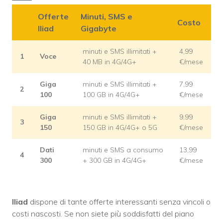
Offerte
Minuti, SMS e
Costo
Iliad
Gigabyte
minuti e SMS illimitati +
4,99
1
Voce
40 MB in 4G/4G+
€/mese
Giga
minuti e SMS illimitati +
7,99
2
100
100 GB in 4G/4G+
€/mese
Giga
minuti e SMS illimitati +
9,99
3
150
150 GB in 4G/4G+ o 5G
€/mese
Dati
minuti e SMS a consumo
13,99
4
300
+ 300 GB in 4G/4G+
€/mese
Iliad
dispone di tante offerte interessanti senza vincoli o
costi nascosti. Se non siete più soddisfatti del piano