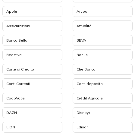
Apple
Aruba
Assicurazioni
Attualità
Banca Sella
BBVA
Beactive
Bonus
Carte di Credito
Che Banca!
Conti Correnti
Conti deposito
CoopVoce
Crédit Agricole
DAZN
Disney+
E.ON
Edison