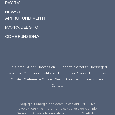
PAY TV
NEWS E
APPROFONDIMENTI
MAPPA DEL SITO
COME FUNZIONA
Chi siamo
Autori
Recensioni
Supporto giornalisti
Rassegna
stampa
Condizioni di Utilizzo
Informativa Privacy
Informativa
Cookie
Preferenze Cookie
Reclami partner
Lavora con noi
Contatti
Segugio.it energia e telecomunicazioni S.r.l.
- P.Iva
07049740967 -
è interamente controllata da Moltiply
Group S.p.A., società quotata al Segmento STAR della