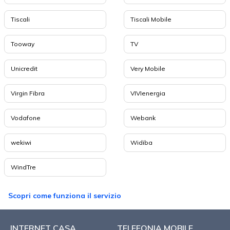
Tiscali
Tiscali Mobile
Tooway
TV
Unicredit
Very Mobile
Virgin Fibra
VIVIenergia
Vodafone
Webank
wekiwi
Widiba
WindTre
Scopri come funziona il servizio
INTERNET CASA
TELEFONIA MOBILE