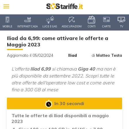
MOBILE
INTERNET CASA
LUCE E GAS
ASSICURAZIONI
CONTI
CARTE
TV
Iliad da 6,99: come attivare le offerte a
Maggio 2023
Aggiornato il 05/02/2024
Iliad
di
Matteo Testa
L'offerta
Iliad 6,99
si chiamava
Giga 40
ma non è
più disponibile da settembre 2022. Scopri tutte le
altre offerte dell'operatore low cost e come avere
fino a 300 GB al mese
In 30 secondi
Tutte le offerte di Iliad disponibili a maggio
2023