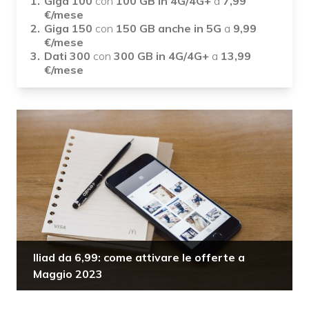
Giga 100
con
100 GB in 4G/4G+
a
7,99
€/mese
Giga 150
con
150 GB anche in 5G
a
9,99
€/mese
Dati 300
con
300 GB in 4G/4G+
a
13,99
€/mese
Iliad da 6,99: come attivare le offerte a
Maggio 2023