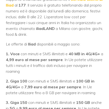
Iliad
al
177
. Il servizio è gratuito telefonando dal proprio
numero ed è disponibile dal lunedì alla domenica, festivi
inclusi, dalle 8 alle 22. L’operatore low cost per
festeggiare i suoi cinque anni in Italia ha organizzato un
evento chiamato
iliadLAND
a Milano con giostre, giochi,
food & drink.
Le offerte di
Iliad
disponibili a maggio sono:
1. Voce
con minuti e SMS illimitati e
40 MB
in 4G/4G+
a
4,99 euro al mese per sempre
. In Ue potete utilizzare
tutti i minuti e il traffico dati incluso per navigare in
roaming
2. Giga 100
con minuti e SMS illimitati e
100 GB
in
4G/4G+
a
7,99 euro al mese per sempre
. In Ue
potete utilizzare fino a 8 GB per navigare in roaming
3. Giga 150
con minuti e SMS illimitati e
150 GB
anche
in
5G
a
9,99 euro al mese per sempre
. In Ue potete