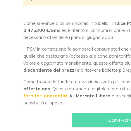
Come si evince a colpo d’occhio in tabella, l’
indice P
0,475300 €/Smc
ed è riferito ai consumi di aprile
necessario attendere i primi di giugno 2023.
Il PSV in contrazione fa sorridere i consumatori ch
quelle che assicurano l’accesso alle condizioni tariffa
valore è aggiornato mensilmente, queste offerte aiut
discendente dei prezzi
e a ricevere bollette più l
Come trovare le tariffe a prezzo indicizzato più con
offerte gas
. Questo strumento digitale e gratuito 
fornitori energetici
del
Mercato Libero
e a scegli
possibilità di spesa.
CONFRON