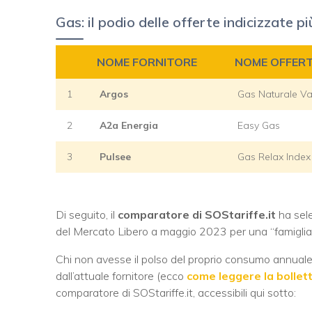
Gas: il podio delle offerte indicizzate 
NOME FORNITORE
NOME OFFER
1
Argos
Gas Naturale Va
2
A2a Energia
Easy Gas
3
Pulsee
Gas Relax Index
Di seguito, il
comparatore di SOStariffe.it
ha sele
del Mercato Libero a maggio 2023 per una “famiglia 
Chi non avesse il polso del proprio consumo annuale 
dall’attuale fornitore (ecco
come leggere la bollet
comparatore di SOStariffe.it, accessibili qui sotto: