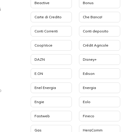
Beactive
Bonus
i
Carte di Credito
Che Banca!
Conti Correnti
Conti deposito
CoopVoce
Crédit Agricole
DAZN
Disney+
E.ON
Edison
Enel Energia
Energia
o
Engie
Eolo
Fastweb
Fineco
Gas
HeraComm