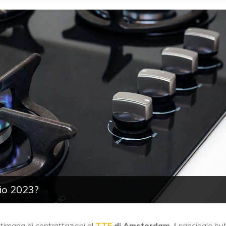
io 2023?
ttimana di contrattazioni al
TTF
di Amsterdam
, il principale hu