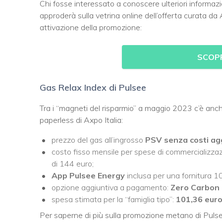
Chi fosse interessato a conoscere ulteriori informazio
approderà sulla vetrina online dell’offerta curata da
attivazione della promozione:
SCOPR
Gas Relax Index di Pulsee
Tra i “magneti del risparmio” a maggio 2023 c’è anc
paperless di Axpo Italia:
prezzo del gas all’ingrosso
PSV senza costi agg
costo fisso mensile per spese di commercializza
di 144 euro;
App Pulsee Energy
inclusa per una fornitura 
opzione aggiuntiva a pagamento:
Zero Carbon 
spesa stimata per la “famiglia tipo”:
101
,36 eur
Per saperne di più sulla promozione metano di Pulsee e