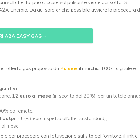
ni sull’offerta, può cliccare sul pulsante verde qui sotto. Si
 A2A Energia. Da qui sarà anche possibile avviare la procedura d
I A2A EASY GAS »
he l’offerta gas proposta da
Pulsee
, il marchio 100% digitale e
iuntivi
;
zione:
12 euro al mese
(in sconto del 20%), per un totale annu
100% da remoto;
Footprint
(+3 euro rispetto all’offerta standard);
o
al mese.
 per procedere con l’attivazione sul sito del fornitore, il link di