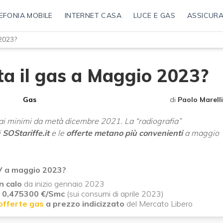
EFONIA MOBILE
INTERNET CASA
LUCE E GAS
ASSICURA
2023?
a il gas a Maggio 2023?
Gas
di
Paolo Marelli
è ai minimi da metà dicembre 2021. La “radiografia”
i
SOStariffe.it
e le
offerte metano più convenienti
a maggio
SV a maggio 2023?
in calo
da inizio gennaio 2023
è
0,475300 €/Smc
(sui consumi di aprile 2023)
offerte gas
a prezzo indicizzato
del Mercato Libero