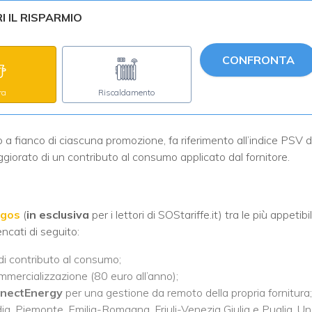
 IL RISPARMIO
CONFRONTA
ra
Riscaldamento
to a fianco di ciascuna promozione, fa riferimento all’indice PSV d
giorato di un contributo al consumo applicato dal fornitore.
rgos
(
in esclusiva
per i lettori di SOStariffe.it) tra le più appetibil
ncati di seguito:
di contributo al consumo;
mmercializzazione (80 euro all’anno);
nectEnergy
per una gestione da remoto della propria fornitura;
ia, Piemonte, Emilia-Romagna, Friuli-Venezia Giulia e Puglia. Un