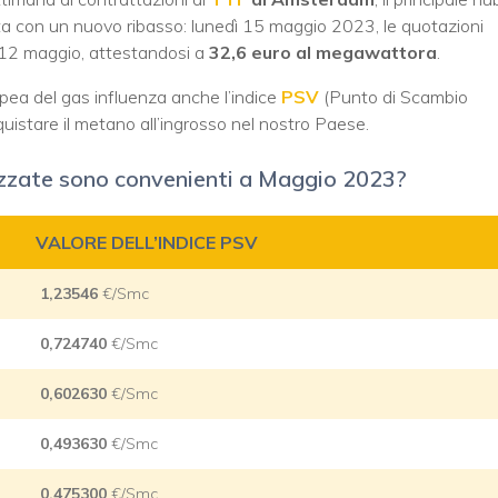
ta con un nuovo ribasso: lunedì 15 maggio 2023, le quotazioni
 12 maggio, attestandosi a
32,6 euro al megawattora
.
opea del gas influenza anche l’indice
PSV
(Punto di Scambio
acquistare il metano all’ingrosso nel nostro Paese.
cizzate sono convenienti a Maggio 2023?
VALORE DELL’INDICE PSV
1,23546
€/Smc
0,724740
€/Smc
0,602630
€/Smc
0,493630
€/Smc
0,475300
€/Smc