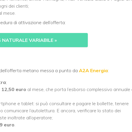
gni dei clienti;
al mese.
edura di attivazione dell’offerta:
S NATURALE VARIABILE
»
e dell’offerta metano messa a punto da
A2A Energia
:
tra
;
:
12,50 euro
al mese, che porta l’esborso complessivo annuale 
rtphone e tablet: si può consultare e pagare le bollette, tenere
 comunicare l’autolettura. E ancora, verificare lo stato dei
te inoltrate all’operatore;
9 euro
.