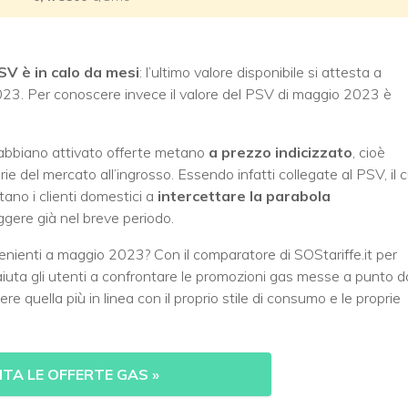
SV è in calo da mesi
: l’ultimo valore disponibile si attesta a
 2023. Per conoscere invece il valore del PSV di maggio 2023 è
e abbiano attivato offerte metano
a prezzo indicizzato
, cioè
rie del mercato all’ingrosso. Essendo infatti collegate al PSV, il c
ano i clienti domestici a
intercettare la parabola
eggere già nel breve periodo.
venienti a maggio 2023? Con il comparatore di SOStariffe.it per
aiuta gli utenti a confrontare le promozioni gas messe a punto d
ere quella più in linea con il proprio stile di consumo e le proprie
TA LE OFFERTE GAS
»