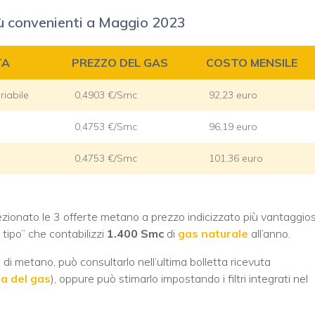
più convenienti a Maggio 2023
TA
PREZZO DEL GAS
COSTO MENSILE
riabile
0,4903 €/Smc
92,23 euro
0,4753 €/Smc
96,19 euro
0,4753 €/Smc
101,36 euro
zionato le 3 offerte metano a prezzo indicizzato più vantaggio
tipo” che contabilizzi
1.400 Smc
di
gas naturale
all’anno.
di metano, può consultarlo nell’ultima bolletta ricevuta
ta del gas
), oppure può stimarlo impostando i filtri integrati nel