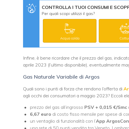
CONTROLLA I TUOI CONSUMI E SCOPRI
Per quali scopi utilizzi il gas?
Acqua calda
Cottu
Infine, è bene ricordare che il prezzo del gas, indica
aprile 2023 (l’ultimo disponibile), eventualmente mag
Gas Naturale Variabile di Argos
Quali sono i punti di forza che rendono l’offerta di
A
agli occhi dei consumatori a maggio 2023? Eccoli ele
prezzo del gas all’ingrosso
PSV +
0,015 €/Smc
6,67 euro
di costo fisso mensile per spese di co
un ventaglio di funzionalità con l’
App ArgosCon
una rete di 50 punti vendita tra Veneto, Lombard