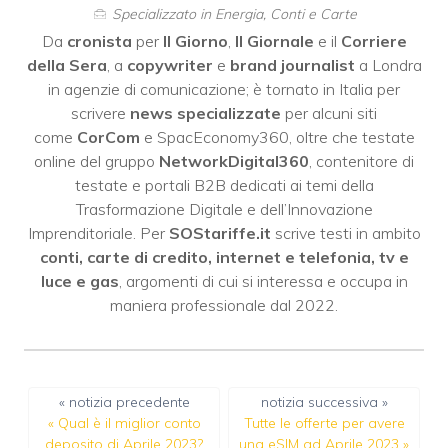
Specializzato in Energia, Conti e Carte
Da
cronista
per
Il Giorno
,
Il Giornale
e il
Corriere
della Sera
, a
copywriter
e
brand journalist
a Londra
in agenzie di comunicazione; è tornato in Italia per
scrivere
news specializzate
per alcuni siti
come
CorCom
e SpacEconomy360, oltre che testate
online del gruppo
NetworkDigital360
, contenitore di
testate e portali B2B dedicati ai temi della
Trasformazione Digitale e dell’Innovazione
Imprenditoriale. Per
SOStariffe.it
scrive testi in ambito
conti, carte di credito, internet e telefonia, tv e
luce e gas
, argomenti di cui si interessa e occupa in
maniera professionale dal 2022.
« notizia precedente
notizia successiva »
«
Qual è il miglior conto
Tutte le offerte per avere
deposito di Aprile 2023?
una eSIM ad Aprile 2023
»