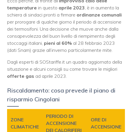
Ecco perché, di fronte all’
improvviso calo delle
temperature
in questo
aprile 2023
, è in aumento la
schiera di sindaci pronti a firmare
ordinanze comunali
per prorogare di qualche giorno il periodo di accensione
dei termosifoni. Una decisione che muove anche dalla
consapevolezza del buon livello di riempimento degli
stoccaggi italiani,
pieni al 60%
al 28 febbraio 2023
(dati Snam) grazie all’inverno particolarmente mite.
Dagli esperti di SOStariffe.it un quadro aggiornato della
situazione e alcuni consigli su come trovare le migliori
offerte gas
ad aprile 2023.
Riscaldamento: cosa prevede il piano di
risparmio Cingolani
PERIODO DI
ZONE
ORE DI
ACCENSIONE
CLIMATICHE
ACCENSIONE
DEI CALORIFERI