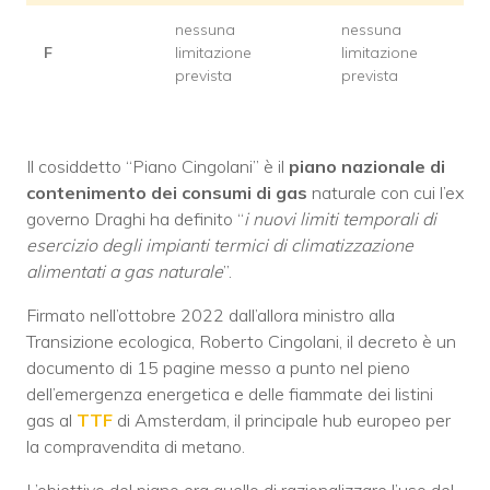
nessuna
nessuna
F
limitazione
limitazione
prevista
prevista
Il cosiddetto “Piano Cingolani” è il
piano nazionale di
contenimento dei consumi di gas
naturale con cui l’ex
governo Draghi ha definito “
i nuovi limiti temporali di
esercizio degli impianti termici di climatizzazione
alimentati a gas naturale
”.
Firmato nell’ottobre 2022 dall’allora ministro alla
Transizione ecologica, Roberto Cingolani, il decreto è un
documento di 15 pagine messo a punto nel pieno
dell’emergenza energetica e delle fiammate dei listini
gas al
TTF
di Amsterdam, il principale hub europeo per
la compravendita di metano.
L’obiettivo del piano era quello di razionalizzare l’uso del