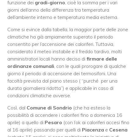
funzione dei
gradi-giorno
, cioè la somma per i vari
giorni dell’anno della differenza tra temperatura
dell’ambiente interno e temperatura media esterna.
Come si evince dalla tabella, la maggior parte delle zone
climatiche ha già ampiamente superato il periodo
consentito per l’accensione dei caloriferi. Tuttavia,
considerato il meteo instabile e il freddo tardivo, molti
amministratori locali hanno deciso di
firmare delle
ordinanze comunali
, con le quali prorogare di qualche
giorno il periodo di accensione dei termosifoni. Una
facoltà prevista dal piano stesso ( “purché per una
durata giornaliera ridotta”) e applicabile in caso di
condizioni climatiche avverse.
Così, dal
Comune di Sondrio
(che ha esteso la
possibilità di accendere i caloriferi fino a domenica 16
aprile) a quello di
Pesaro
(con l’ok ai caloriferi accesi fino
al 16 aprile) passando per quelli di
Piacenza
e
Cesena
(sabato 15 aprile), si sono moltiplicate le iniziative di