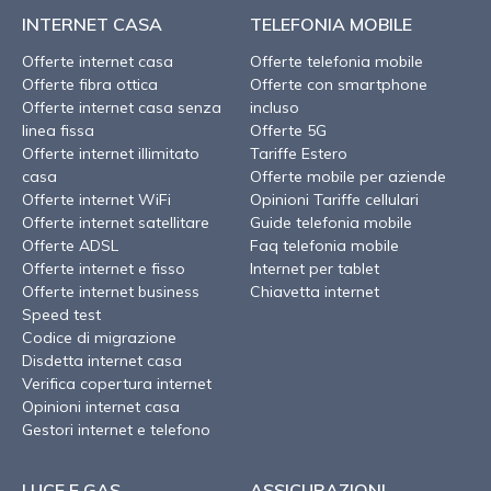
INTERNET CASA
TELEFONIA MOBILE
Offerte internet casa
Offerte telefonia mobile
Offerte fibra ottica
Offerte con smartphone
Offerte internet casa senza
incluso
linea fissa
Offerte 5G
Offerte internet illimitato
Tariffe Estero
casa
Offerte mobile per aziende
Offerte internet WiFi
Opinioni Tariffe cellulari
Offerte internet satellitare
Guide telefonia mobile
Offerte ADSL
Faq telefonia mobile
Offerte internet e fisso
Internet per tablet
Offerte internet business
Chiavetta internet
Speed test
Codice di migrazione
Disdetta internet casa
Verifica copertura internet
Opinioni internet casa
Gestori internet e telefono
LUCE E GAS
ASSICURAZIONI