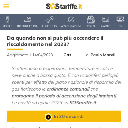
MOBILE
INTERNET CASA
LUCE E GAS
ASSICURAZIONI
CONTI
CARTE
TV
Da quando non si può più accendere il
riscaldamento nel 2023?
Aggiornato il 14/04/2023
Gas
di
Paolo Marelli
Si attendono precipitazioni, temperature in calo e
neve anche a bassa quota. E con i caloriferi perlopiù
spenti per effetto del piano nazionale di risparmio del
gas fioriscono le
ordinanze comunali
che
prorogano il periodo di accensione degli impianti
.
Le novità ad aprile 2023 su
SOStariffe.it
.
In 30 secondi