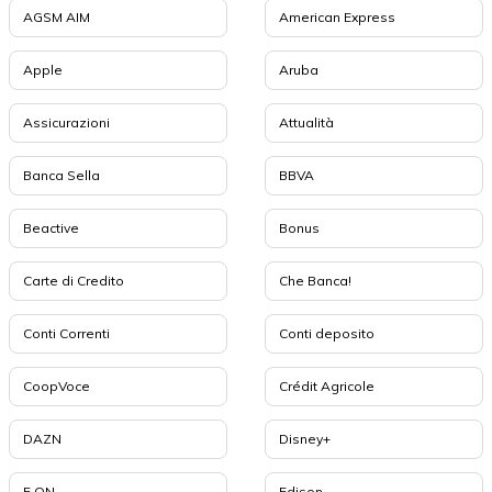
AGSM AIM
American Express
Apple
Aruba
Assicurazioni
Attualità
Banca Sella
BBVA
Beactive
Bonus
Carte di Credito
Che Banca!
Conti Correnti
Conti deposito
CoopVoce
Crédit Agricole
DAZN
Disney+
E.ON
Edison