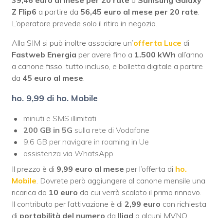
Z Flip6
a partire da
56,45 euro al mese per 20 rate
.
L’operatore prevede solo il ritiro in negozio.
Alla SIM si può inoltre associare un’
offerta Luce
di
Fastweb Energia
per avere fino a
1.500 kWh
all’anno
a canone fisso, tutto incluso, e bolletta digitale a partire
da
45 euro al mese
.
ho. 9,99 di ho. Mobile
minuti e SMS illimitati
200 GB in 5G
sulla rete di Vodafone
9,6 GB per navigare in roaming in Ue
assistenza via WhatsApp
Il prezzo è di
9,99 euro al mese
per l’offerta di
ho.
Mobile
. Dovrete però aggiungere al canone mensile una
ricarica da
10 euro
da cui verrà scalato il primo rinnovo.
Il contributo per l’attivazione è di
2,99 euro
con richiesta
di
portabilità del numero
da
Iliad
o alcuni MVNO