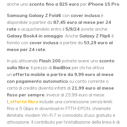
anche uno
sconto fino a 825 euro
per
iPhone 15 Pro
.
Samsung Galaxy Z Fold6
con
cover inclusa
è
disponibile a partire da
87,45 euro al mese per 24
rate
e acquistandolo entro il
5/9/24
avrete anche
Galaxy Book4 in omaggio
. Anche
Galaxy Z Flip6
è
fornito con
cover inclusa
a partire da
53,29 euro al
mese per 24 rate
.
In più attivando
Flash 200
potrete avere uno
sconto
sulla fibra
. Il prezzo di
IliadBox
per chi ha attiva
un’
offerta mobile a partire da 9,99 euro al mese
con pagamento automatico
su conto corrente o
carta di credito diventa infatti di
21,99 euro al mese
fisso per sempre
, invece di 25,99 euro al mese.
L’
offerta fibra
include una connessione senza limiti
fino a 5 Gbps in download in FTTH EPON, chiamate
illimitate, modem Wi-Fi 7 in comodato d’uso gratuito e
attivazione. Il contributo per l’installazione della linea è di