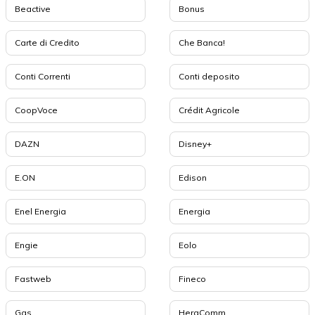
Beactive
Bonus
Carte di Credito
Che Banca!
Conti Correnti
Conti deposito
CoopVoce
Crédit Agricole
DAZN
Disney+
E.ON
Edison
Enel Energia
Energia
Engie
Eolo
Fastweb
Fineco
Gas
HeraComm