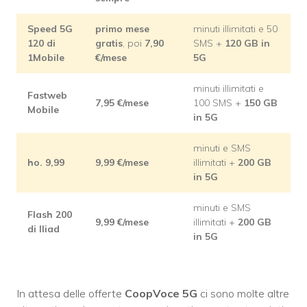
Speed 5G
primo mese
minuti illimitati e 50
120 di
gratis
, poi
7,90
SMS +
120 GB in
1Mobile
€/mese
5G
minuti illimitati e
Fastweb
7,95
€/mese
100 SMS +
150 GB
Mobile
in 5G
minuti e SMS
ho. 9,99
9,99
€/mese
illimitati +
200 GB
in 5G
minuti e SMS
Flash 200
9,99
€/mese
illimitati +
200 GB
di Iliad
in 5G
In attesa delle offerte
CoopVoce 5G
ci sono molte altre