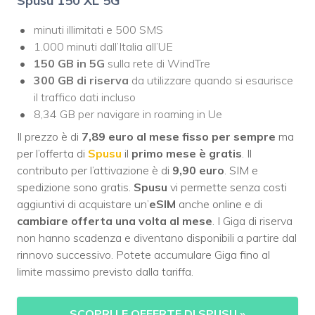
Spusu 150 XL 5G
minuti illimitati e 500 SMS
1.000 minuti dall’Italia all’UE
150 GB in 5G
sulla rete di WindTre
300 GB di riserva
da utilizzare quando si esaurisce
il traffico dati incluso
8,34 GB per navigare in roaming in Ue
Il prezzo è di
7,89 euro al mese fisso per sempre
ma
per l’offerta di
Spusu
il
primo mese è gratis
. Il
contributo per l’attivazione è di
9,90 euro
. SIM e
spedizione sono gratis.
Spusu
vi permette senza costi
aggiuntivi di acquistare un’
eSIM
anche online e di
cambiare offerta una volta al mese
. I Giga di riserva
non hanno scadenza e diventano disponibili a partire dal
rinnovo successivo. Potete accumulare Giga fino al
limite massimo previsto dalla tariffa.
SCOPRI LE OFFERTE DI SPUSU
»