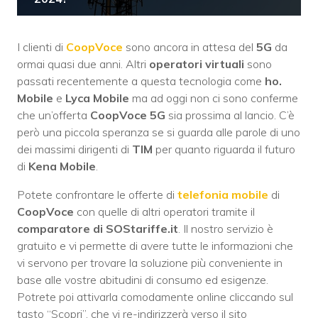
I clienti di
CoopVoce
sono ancora in attesa del
5G
da
ormai quasi due anni. Altri
operatori virtuali
sono
passati recentemente a questa tecnologia come
ho.
Mobile
e
Lyca Mobile
ma ad oggi non ci sono conferme
che un’offerta
CoopVoce 5G
sia prossima al lancio. C’è
però una piccola speranza se si guarda alle parole di uno
dei massimi dirigenti di
TIM
per quanto riguarda il futuro
di
Kena Mobile
.
Potete confrontare le offerte di
telefonia mobile
di
CoopVoce
con quelle di altri operatori tramite il
comparatore di SOStariffe.it
. Il nostro servizio è
gratuito e vi permette di avere tutte le informazioni che
vi servono per trovare la soluzione più conveniente in
base alle vostre abitudini di consumo ed esigenze.
Potrete poi attivarla comodamente online cliccando sul
tasto “Scopri”, che vi re-indirizzerà verso il sito