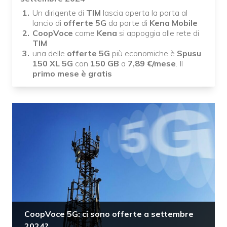
Un dirigente di
TIM
lascia aperta la porta al
lancio di
offerte 5G
da parte di
Kena Mobile
CoopVoce
come
Kena
si appoggia alle rete di
TIM
una delle
offerte 5G
più economiche è
Spusu
150 XL 5G
con
150 GB
a
7,89
€/mese
. Il
primo mese è gratis
CoopVoce 5G: ci sono offerte a settembre
2024?