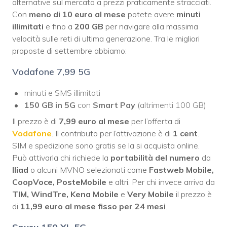
alternative sul mercato a prezzi praticamente stracciati.
Con
meno di 10 euro al mese
potete avere
minuti
illimitati
e fino a
200 GB
per navigare alla massima
velocità sulle reti di ultima generazione. Tra le migliori
proposte di settembre abbiamo:
Vodafone 7,99 5G
minuti e SMS illimitati
150 GB in 5G
con
Smart Pay
(altrimenti 100 GB)
Il prezzo è di
7,99 euro al mese
per l’offerta di
Vodafone
. Il contributo per l’attivazione è di
1 cent
.
SIM e spedizione sono gratis se la si acquista online.
Può attivarla chi richiede la
portabilità del numero
da
Iliad
o alcuni MVNO selezionati come
Fastweb Mobile,
CoopVoce, PosteMobile
e altri. Per chi invece arriva da
TIM, WindTre, Kena Mobile
e
Very Mobile
il prezzo è
di
11,99 euro al mese fisso per 24 mesi
.