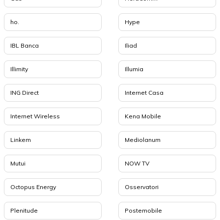
ho.
Hype
IBL Banca
Iliad
Illimity
Illumia
ING Direct
Internet Casa
Internet Wireless
Kena Mobile
Linkem
Mediolanum
Mutui
NOW TV
Octopus Energy
Osservatori
Plenitude
Postemobile