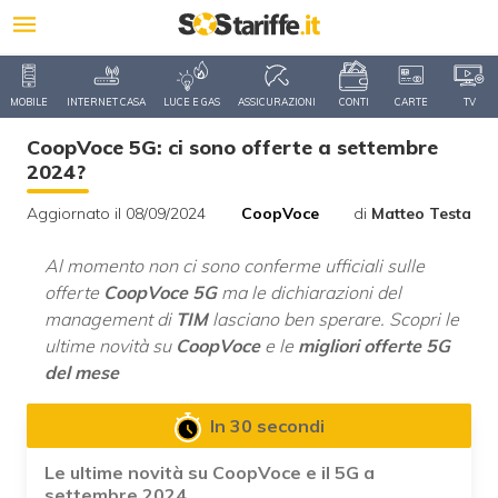
MOBILE
INTERNET CASA
LUCE E GAS
ASSICURAZIONI
CONTI
CARTE
TV
CoopVoce 5G: ci sono offerte a settembre
2024?
Aggiornato il 08/09/2024
CoopVoce
di
Matteo Testa
Al momento non ci sono conferme ufficiali sulle
offerte
CoopVoce 5G
ma le dichiarazioni del
management di
TIM
lasciano ben sperare. Scopri le
ultime novità su
CoopVoce
e le
migliori offerte 5G
del mese
In 30 secondi
Le ultime novità su CoopVoce e il 5G a
settembre 2024