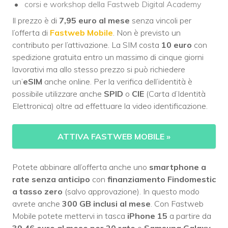
corsi e workshop della Fastweb Digital Academy
Il prezzo è di
7,95 euro al mese
senza vincoli per
l’offerta di
Fastweb Mobile
. Non è previsto un
contributo per l’attivazione. La SIM costa
10 euro
con
spedizione gratuita entro un massimo di cinque giorni
lavorativi ma allo stesso prezzo si può richiedere
un’
eSIM
anche online. Per la verifica dell’identità è
possibile utilizzare anche
SPID
o
CIE
(Carta d’Identità
Elettronica) oltre ad effettuare la video identificazione.
ATTIVA FASTWEB MOBILE
»
Potete abbinare all’offerta anche uno
smartphone a
rate senza anticipo
con
finanziamento Findomestic
a tasso zero
(salvo approvazione). In questo modo
avrete anche
300 GB inclusi al mese
. Con Fastweb
Mobile potete mettervi in tasca
iPhone 15
a partire da
39,46 euro al mese per 20 rate
o
Samsung Galaxy