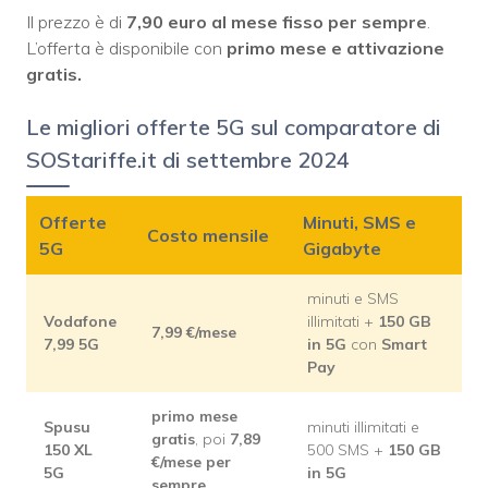
Il prezzo è di
7,90 euro al mese
fisso per sempre
.
L’offerta è disponibile con
primo mese e attivazione
gratis.
Le migliori offerte 5G sul comparatore di
SOStariffe.it di settembre 2024
Offerte
Minuti, SMS e
Costo mensile
5G
Gigabyte
minuti e SMS
Vodafone
illimitati +
150 GB
7,99
€/mese
7,99 5G
in 5G
con
Smart
Pay
primo mese
Spusu
minuti illimitati e
gratis
, poi
7,89
150 XL
500 SMS +
150 GB
€/mese per
5G
in 5G
sempre