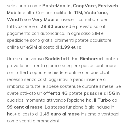
selezionati come
PosteMobile, CoopVoce, Fastweb
Mobile
e altri. Con portabilità da
TIM, Vodafone,
WindTre
e
Very Mobile
, invece, il contributo per
l’attivazione è di
29,90 euro
ed è previsto solo il
pagamento con autoricarica. In ogni caso SIM e
spedizione sono gratis, altrimenti potete acquistare
online un’
eSIM
al costo di
1,99 euro
.
Grazie all’iniziativa
Soddisfatti ho. Rimborsati
potete
provarla per trenta giorni e scegliere poi se continuare
con l’offerta oppure richiedere online con due clic il
recesso senza costi aggiuntivi o penali insieme al
rimborso di tutte le spese sostenute durante il mese. Se
avete attivato un’
offerta 4G
potete
passare al 5G
in
qualsiasi momento attivando l’opzione
ho. Il Turbo
da
99 cent al mese
. La stessa funzione è già inclusa in
ho.+
al costo di
1,49 euro al mese
insieme a vantaggi
come sconti e promozioni.