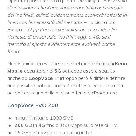
Operator) passeranno a questa tecnologia. “
Posso solo
dire in sintesi che Kena sarà competitiva nel mercato
dei ‘no frills’, quindi evidentemente evolverà l’offerta in
linea con le necessità del mercato.
– ha dichiarato
Rossini –
Oggi Kena essenzialmente risponde alla
richiesta di un servizio “no frill”: oggi è 4G, se il
mercato si sposta evidentemente evolverà anche
Kena
“.
Non è quindi da escludere che nel momento in cui
Kena
Mobile
debutterà nel
5G
potrebbe essere seguito
anche da
CoopVoce
. Purtroppo però è difficile definire
una possibile data di lancio. Nell’attesa, ecco descritta
nel dettaglio una delle migliori offerte dell’operatore:
CoopVoce EVO 200
minuti illimitati e 1000 SMS
200 GB in 4G
fino a 150 Mbps sulla rete di TIM
15 GB per navigare in roaming in Ue