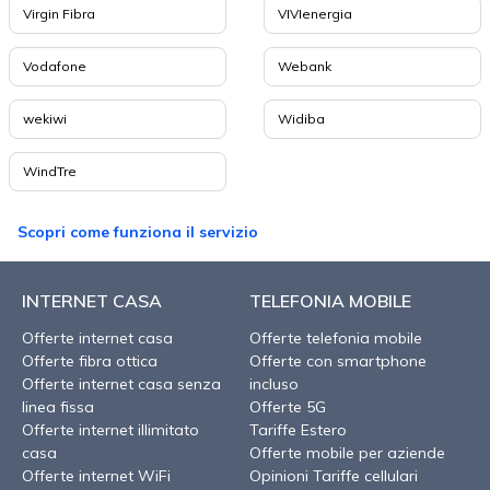
Virgin Fibra
VIVIenergia
Vodafone
Webank
wekiwi
Widiba
WindTre
Scopri come funziona il servizio
INTERNET CASA
TELEFONIA MOBILE
Offerte internet casa
Offerte telefonia mobile
Offerte fibra ottica
Offerte con smartphone
Offerte internet casa senza
incluso
linea fissa
Offerte 5G
Offerte internet illimitato
Tariffe Estero
casa
Offerte mobile per aziende
Offerte internet WiFi
Opinioni Tariffe cellulari