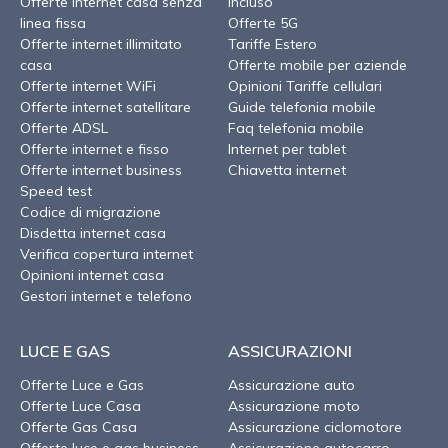
Offerte internet casa senza
incluso
linea fissa
Offerte 5G
Offerte internet illimitato
Tariffe Estero
casa
Offerte mobile per aziende
Offerte internet WiFi
Opinioni Tariffe cellulari
Offerte internet satellitare
Guide telefonia mobile
Offerte ADSL
Faq telefonia mobile
Offerte internet e fisso
Internet per tablet
Offerte internet business
Chiavetta internet
Speed test
Codice di migrazione
Disdetta internet casa
Verifica copertura internet
Opinioni internet casa
Gestori internet e telefono
LUCE E GAS
ASSICURAZIONI
Offerte Luce e Gas
Assicurazione auto
Offerte Luce Casa
Assicurazione moto
Offerte Gas Casa
Assicurazione ciclomotore
Offerte luce e gas business
Assicurazione autocarro