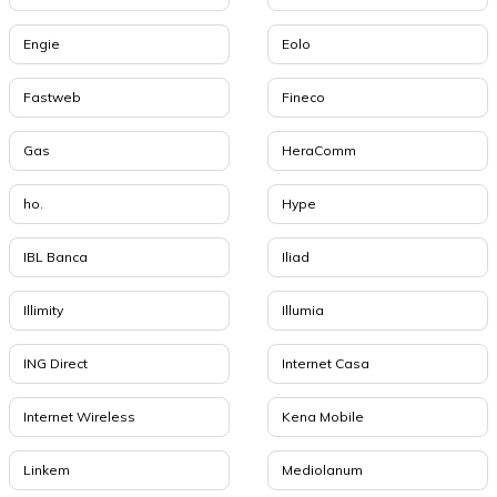
Engie
Eolo
Fastweb
Fineco
Gas
HeraComm
ho.
Hype
IBL Banca
Iliad
Illimity
Illumia
ING Direct
Internet Casa
Internet Wireless
Kena Mobile
Linkem
Mediolanum