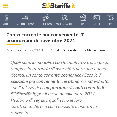
MOBILE
INTERNET CASA
LUCE E GAS
ASSICURAZIONI
CONTI
CARTE
TV
Conto corrente più conveniente: 7
promozioni di novembre 2021
Aggiornato il 22/06/2023
Conti Correnti
di
Maria Saia
Quali sono le modalità con le quali trovare, in poco
tempo e la garanzia di aver effettuato una buona
ricerca, un conto corrente economico? Ecco le
7
soluzioni più convenienti
che abbiamo individuato,
con l’utilizzo del
comparatore di conti correnti di
SOStariffe.it,
per il mese di novembre 2021.
Vediamo di seguito quali sono le loro
caratteristiche e in cosa consiste il risparmio
proposto.