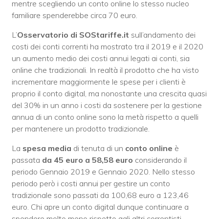
mentre scegliendo un conto online lo stesso nucleo
familiare spenderebbe circa 70 euro.
L’
Osservatorio di SOStariffe.it
sull’andamento dei
costi dei conti correnti ha mostrato tra il 2019 e il 2020
un aumento medio dei costi annui legati ai conti, sia
online che tradizionali. In realtà il prodotto che ha visto
incrementare maggiormente le spese per i clienti è
proprio il conto digital, ma nonostante una crescita quasi
del 30% in un anno i costi da sostenere per la gestione
annua di un conto online sono la metà rispetto a quelli
per mantenere un prodotto tradizionale.
La
spesa media
di tenuta di un
conto online
è
passata
da 45 euro a 58,58 euro
considerando il
periodo Gennaio 2019 e Gennaio 2020. Nello stesso
periodo però i costi annui per gestire un conto
tradizionale sono passati da 100,68 euro a 123,46
euro. Chi apre un conto digital dunque continuare a
spendere molto meno rispetto agli altri correntisti.