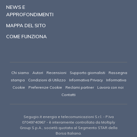
NEWS E
APPROFONDIMENTI
MAPPA DEL SITO
COME FUNZIONA
Chi siamo
Autori
Recensioni
Supporto giornalisti
Rassegna
stampa
Condizioni di Utilizzo
Informativa Privacy
Informativa
Cookie
Preferenze Cookie
Reclami partner
Lavora con noi
Contatti
Segugio.it energia e telecomunicazioni S.r.l.
- P.Iva
07049740967 -
è interamente controllata da Moltiply
Group S.p.A., società quotata al Segmento STAR della
Borsa Italiana.