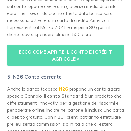
sul conto oppure avere una giacenza media di 5 mila
euro. Per il secondo buono offerto dalla banca sarà
necessario attivare una carta di credito American
Express entro il Marzo 2021 e nei primi 90 giorni il
cliente dovrà spendere almeno 500 euro.
ECCO COME APRIRE IL CONTO DI CRÉDIT
AGRICOLE
»
5. N26 Conto corrente
Anche la banca tedesca
N26
propone un conto a zero
spese a Gennaio. Il
conto Standard
è un prodotto che
offre strumenti innovativi per la gestione dei risparmi e
per operare online, inoltre nel canone è inclusa una carta
di debito gratuita. Con N26 i clienti potranno effettuare
prelievi senza commissioni sia in Italia che all’estero,
anche i bonifici SEPA online saranno gratuiti. Ai