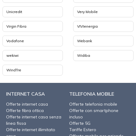
Unicredit
Very Mobile
Virgin Fibra
VIVIenergia
Vodafone
Webank
wekiwi
Widiba
WindTre
INTERNET CASA
TELEFONIA MOBILE
Offerte internet casa
Offerte telefonia mobile
Offerte fibra ottica
Offerte con smartphone
Offerte internet casa senza
incluso
linea fissa
Offerte 5G
Offerte internet illimitato
Tariffe Estero
casa
Offerte mobile per aziende