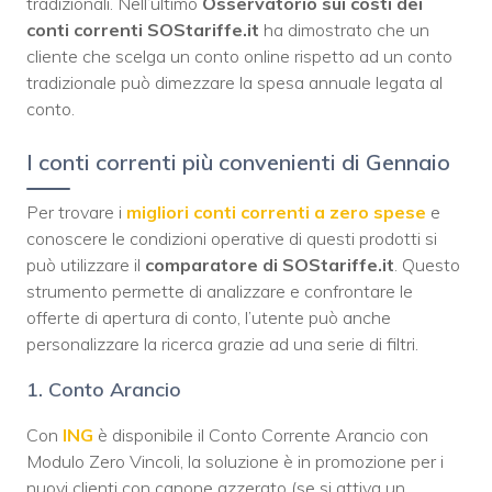
tradizionali. Nell’ultimo
Osservatorio sui costi dei
conti correnti SOStariffe.it
ha dimostrato che un
cliente che scelga un conto online rispetto ad un conto
tradizionale può dimezzare la spesa annuale legata al
conto.
I conti correnti più convenienti di Gennaio
Per trovare i
migliori conti correnti a zero spese
e
conoscere le condizioni operative di questi prodotti si
può utilizzare il
comparatore di SOStariffe.it
. Questo
strumento permette di analizzare e confrontare le
offerte di apertura di conto, l’utente può anche
personalizzare la ricerca grazie ad una serie di filtri.
1. Conto Arancio
Con
ING
è disponibile il Conto Corrente Arancio con
Modulo Zero Vincoli, la soluzione è in promozione per i
nuovi clienti con canone azzerato (se si attiva un