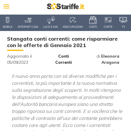
MOBILE
INTERNET CASA
LUCE E GAS
ASSICURAZIONI
CONTI
CARTE
TV
Stangata conti correnti: come risparmiare
con le offerte di Gennaio 2021
Aggiornato il
Conti
di
Eleonora
05/09/2023
Correnti
Aragona
Il nuovo anno porta con sé diverse modifiche per i
correntisti, la più importante è la nuova normativa
sulla segnalazione degli scoperti. In molti ritengono
le disposizioni di adeguamento ai provvedimenti
dell'Autorità bancaria europea siano una stretta
troppo rigorosa sui conti correnti. E si vocifera che le
politiche di contrasto all'uso del contante potrebbero
costare care agli utenti. Ecco come i correntisti