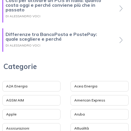
Costi per attivare un POS in Italia: quanto
costa oggi e perché conviene più che in
passato
DI ALESSANDRO VOCI
Differenze tra BancoPosta e PostePay:
quale scegliere e perché
DI ALESSANDRO VOCI
Categorie
A2A Energia
Acea Energia
AGSM AIM
American Express
Apple
Aruba
Assicurazioni
Attualità