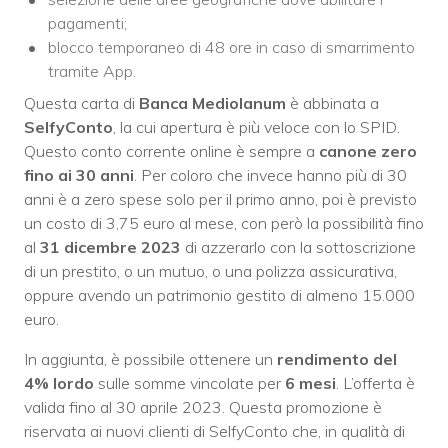
pagamenti;
blocco temporaneo di 48 ore in caso di smarrimento
tramite App.
Questa carta di
Banca
Mediolanum
è abbinata a
SelfyConto
, la cui apertura è più veloce con lo SPID.
Questo conto corrente online è sempre a
canone zero
fino ai
30 anni
. Per coloro che invece hanno più di 30
anni è a zero spese solo per il primo anno, poi è previsto
un costo di 3,75 euro al mese, con però la possibilità fino
al
31 dicembre 2023
di azzerarlo con la sottoscrizione
di un prestito, o un mutuo, o una polizza assicurativa,
oppure avendo un patrimonio gestito di almeno 15.000
euro.
In aggiunta, è possibile ottenere un
rendimento del
4% lordo
sulle somme vincolate per
6 mesi
. L’offerta è
valida fino al 30 aprile 2023. Questa promozione è
riservata ai nuovi clienti di SelfyConto che, in qualità di