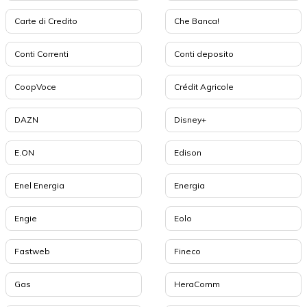
Carte di Credito
Che Banca!
Conti Correnti
Conti deposito
CoopVoce
Crédit Agricole
DAZN
Disney+
E.ON
Edison
Enel Energia
Energia
Engie
Eolo
Fastweb
Fineco
Gas
HeraComm