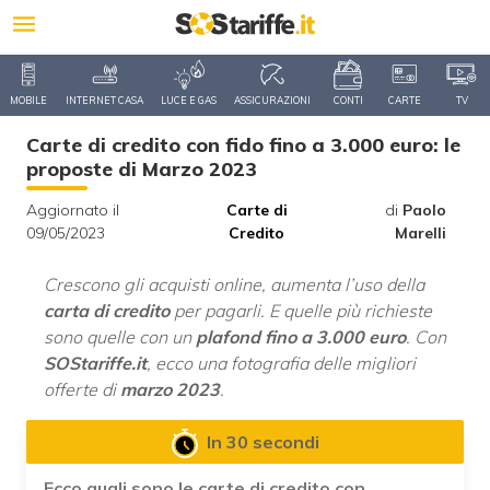
MOBILE
INTERNET CASA
LUCE E GAS
ASSICURAZIONI
CONTI
CARTE
TV
Carte di credito con fido fino a 3.000 euro: le
proposte di Marzo 2023
Aggiornato il
Carte di
di
Paolo
09/05/2023
Credito
Marelli
Crescono gli acquisti online, aumenta l’uso della
carta di credito
per pagarli. E quelle più richieste
sono quelle con un
plafond fino a 3.000 euro
. Con
SOStariffe.it
, ecco una fotografia delle migliori
offerte di
marzo 2023
.
In 30 secondi
Ecco quali sono le carte di credito con