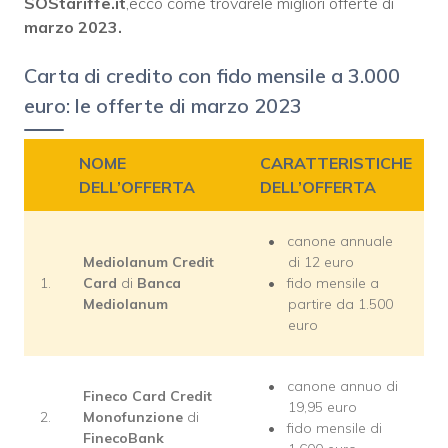
SOStariffe.it
,ecco come trovarele migliori offerte di
marzo 2023.
Carta di credito con fido mensile a 3.000
euro: le offerte di marzo 2023
NOME
CARATTERISTICHE
DELL’OFFERTA
DELL’OFFERTA
canone annuale
Mediolanum Credit
di 12 euro
1.
Card
di
Banca
fido mensile a
Mediolanum
partire da 1.500
euro
canone annuo di
Fineco Card Credit
19,95 euro
2.
Monofunzione
di
fido mensile di
FinecoBank