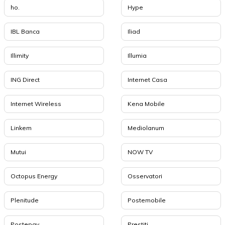
ho.
Hype
IBL Banca
Iliad
Illimity
Illumia
ING Direct
Internet Casa
Internet Wireless
Kena Mobile
Linkem
Mediolanum
Mutui
NOW TV
Octopus Energy
Osservatori
Plenitude
Postemobile
Postepay
Prestiti