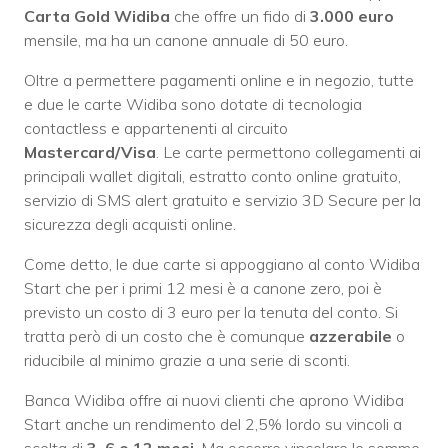
Carta Gold Widiba
che offre un fido di
3.000 euro
mensile, ma ha un canone annuale di 50 euro.
Oltre a permettere pagamenti online e in negozio, tutte
e due le carte Widiba sono dotate di tecnologia
contactless e appartenenti al circuito
Mastercard/Visa
. Le carte permettono collegamenti ai
principali wallet digitali, estratto conto online gratuito,
servizio di SMS alert gratuito e
servizio 3D Secure per la
sicurezza degli acquisti online.
Come detto, le due carte si appoggiano al conto Widiba
Start che per i primi 12 mesi è a canone zero, poi è
previsto un costo di 3 euro per la tenuta del conto. Si
tratta però di un costo che è comunque
azzerabile
o
riducibile al minimo grazie a una serie di sconti.
Banca Widiba offre ai nuovi clienti che aprono Widiba
Start anche un rendimento del 2,5% lordo su vincoli a
scelta di
3, 6 e 12 mesi
. Ma occorre vincolare le somme