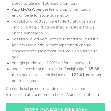
spesa totale è di 150 euro a fornitura);
App MyA2A
per gestire la propria fornitura o
entrambe le forniture da remoto;
possibilità di sottoscrivere l’offerta attraverso un
ampio ventaglio di canali (fisici e digitali), tra cui
anche Whatsapp;
possibilità di attivare l’offerta in modalità “dual fuel”
(ovvero luce e gas in contemporanea) oppure
singolarmente (solo fornitura luce o solo fornitura
gas);
energia prodotta al 100% da fonti rinnovabili:
spesa mensile stimata per la “famiglia tipo”:
65,66
euro
per le bollette della luce e di
122,01 euro
per
quelle del gas.
Cliccando sul pulsante verde qui sotto si sarà
reindirizzati al sito internet che A2A dedica all’offerta:
SCOPRI A2A EASY LUCE E GAS
»