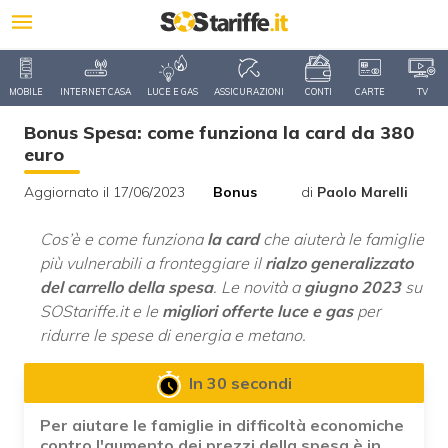
MOBILE
INTERNET CASA
LUCE E GAS
ASSICURAZIONI
CONTI
CARTE
TV
Bonus Spesa: come funziona la card da 380
euro
Aggiornato il 17/06/2023
Bonus
di
Paolo Marelli
Cos’è e come funziona
la card
che aiuterà le famiglie
più vulnerabili a fronteggiare il
rialzo generalizzato
del carrello della spesa
. Le novità a
giugno 2023
su
SOStariffe.it e le
migliori offerte luce e gas
per
ridurre le spese di energia e metano.
In 30 secondi
Per aiutare le famiglie in difficoltà economiche
contro l'aumento dei prezzi della spesa è in