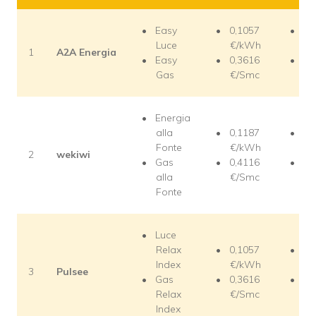
Easy
0,1057
65
Luce
€/kWh
€/
1
A2A Energia
Easy
0,3616
12
Gas
€/Smc
€/
Energia
alla
0,1187
62
Fonte
€/kWh
€/
2
wekiwi
Gas
0,4116
12
alla
€/Smc
€/
Fonte
Luce
Relax
0,1057
65
Index
€/kWh
€/
3
Pulsee
Gas
0,3616
12
Relax
€/Smc
€/
Index