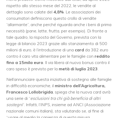
rispetto allo stesso mese del 2022, le vendite al
dettaglio sono calate del
4,8%
. Le associazioni dei
consumatori definiscono questo crollo di vendite
“allarmante”, anche perché riguarda anche i beni di prima
necessità (pane, latte, frutta, per esempio). Di fronte a
tale quadro, la risposta del Governo, prevista con la
legge di bilancio 2023 grazie allo stanziamento di 500
milioni di euro, è l’introduzione di
una
card
da 382 euro
contro il caro vita alimentare per le famiglie con
reddito
fino a 15mila euro
. Il via libera al nuovo bonus contro il
caro speso è previsto per la
metà di luglio 2023
.
Nell’annunciare questa iniziativa di sostegno alle famiglie
in difficoltà economiche, il
ministro dell’Agricoltura,
Francesco Lollobrigida
, spiega che
la nuova card avrà
una serie di “
esclusioni tra chi già beneficia di altri
sostegni
“. Infatti, l’INPS, insieme ad ANCI (Associazione
nazionale comuni italiani), sta valutando se, al fine di
“usare al meglio la capienza di questa misura