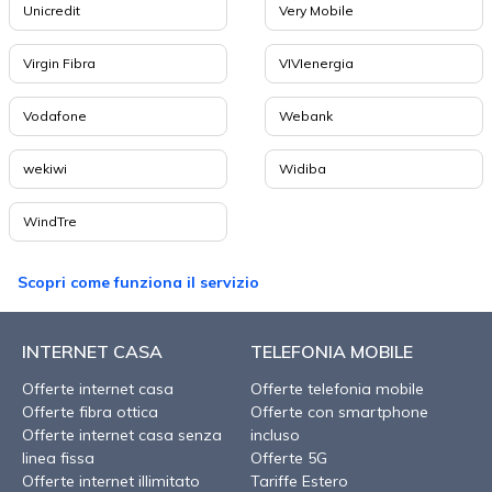
Unicredit
Very Mobile
Virgin Fibra
VIVIenergia
Vodafone
Webank
wekiwi
Widiba
WindTre
Scopri come funziona il servizio
INTERNET CASA
TELEFONIA MOBILE
Offerte internet casa
Offerte telefonia mobile
Offerte fibra ottica
Offerte con smartphone
Offerte internet casa senza
incluso
linea fissa
Offerte 5G
Offerte internet illimitato
Tariffe Estero