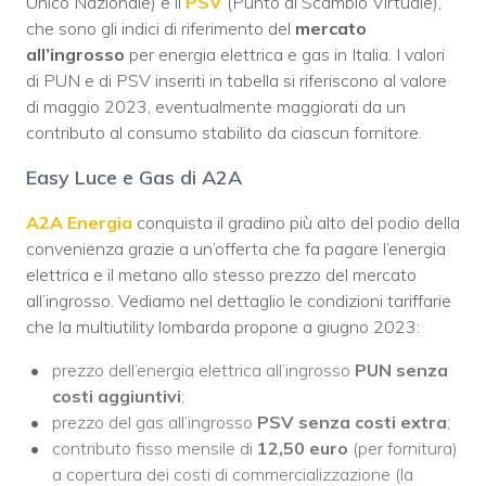
Unico Nazionale) e il
PSV
(Punto di Scambio Virtuale),
che sono gli indici di riferimento del
mercato
all’ingrosso
per energia elettrica e gas in Italia. I valori
di PUN e di PSV inseriti in tabella si riferiscono al valore
di maggio 2023, eventualmente maggiorati da un
contributo al consumo stabilito da ciascun fornitore.
Easy Luce e Gas di A2A
A2A Energia
conquista il gradino più alto del podio della
convenienza grazie a un’offerta che fa pagare l’energia
elettrica e il metano allo stesso prezzo del mercato
all’ingrosso. Vediamo nel dettaglio le condizioni tariffarie
che la multiutility lombarda propone a giugno 2023:
prezzo dell’energia elettrica all’ingrosso
PUN senza
costi aggiuntivi
;
prezzo del gas all’ingrosso
PSV senza costi extra
;
contributo fisso mensile di
12,50 euro
(per fornitura)
a copertura dei costi di commercializzazione (la