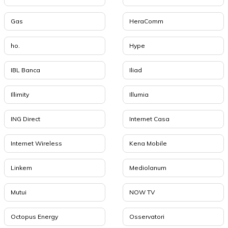
Gas
HeraComm
ho.
Hype
IBL Banca
Iliad
Illimity
Illumia
ING Direct
Internet Casa
Internet Wireless
Kena Mobile
Linkem
Mediolanum
Mutui
NOW TV
Octopus Energy
Osservatori