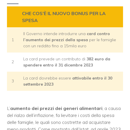
CHE COS’È IL NUOVO BONUS PER LA
SPESA
Il Governo intende introdurre una
card contro
1
l’aumento dei prezzi della spesa
per le famiglie
con un reddito fino a 15mila euro
La card prevede un contributo di
382 euro da
2
spendere entro il 31 dicembre 2023
La card dovrebbe essere
attivabile entro il 30
3
settembre 2023
L’
aumento dei prezzi dei generi alimentari
, a causa
del rialzo dell’inflazione, fa lievitare i costi della spesa
delle famiglie, le quali sono costrette ad acquistare
meno prodotti. Come mostrato dall’Istat, ad aprile 2023