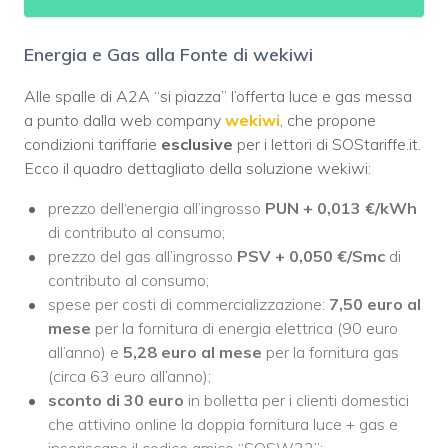
Energia e Gas alla Fonte di wekiwi
Alle spalle di A2A “si piazza” l’offerta luce e gas messa
a punto dalla web company
wekiwi
, che propone
condizioni tariffarie
esclusive
per i lettori di SOStariffe.it.
Ecco il quadro dettagliato della soluzione wekiwi:
prezzo
dell
‘
energia
all’ingrosso
PUN + 0,013 €/kWh
di contributo al consumo;
prezzo del gas all’ingrosso
PSV + 0,050 €/Smc
di
contributo al consumo;
spese per costi di commercializzazione:
7,50 euro al
mese
per la fornitura di energia elettrica (90 euro
all’anno) e
5,28 euro al mese
per la fornitura gas
(circa 63 euro all’anno);
sconto di 30 euro
in bolletta per i clienti domestici
che attivino online la doppia fornitura luce + gas e
inseriscano il codice amico “SOSW22”;