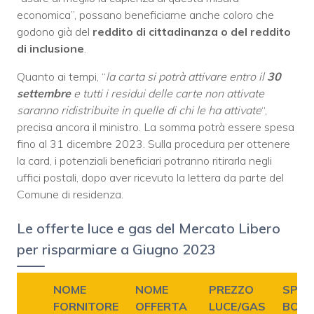
economica”, possano beneficiarne anche coloro che
godono già del
reddito di cittadinanza o del reddito
di inclusione
.
Quanto ai tempi, “
la carta si potrà attivare entro il
30
settembre
e tutti i residui delle carte non attivate
saranno ridistribuite in quelle di chi le ha attivate
“,
precisa ancora il ministro. La somma potrà
essere spesa
fino al 31 dicembre 2023. Sulla procedura per ottenere
la card, i potenziali beneficiari potranno ritirarla negli
uffici postali, dopo aver ricevuto la lettera da parte del
Comune di residenza.
Le offerte luce e gas del Mercato Libero
per risparmiare a Giugno 2023
NOME
NOME
PREZZO
SPES
FORNITORE
OFFERTA
LUCE/GAS
BOLL