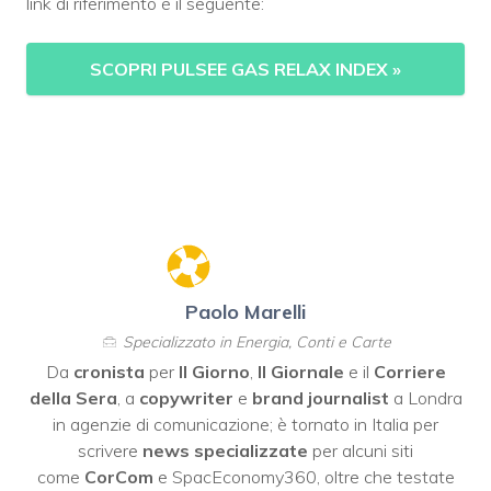
link di riferimento è il seguente:
SCOPRI PULSEE GAS RELAX INDEX
»
Paolo Marelli
Specializzato in Energia, Conti e Carte
Da
cronista
per
Il Giorno
,
Il Giornale
e il
Corriere
della Sera
, a
copywriter
e
brand journalist
a Londra
in agenzie di comunicazione; è tornato in Italia per
scrivere
news specializzate
per alcuni siti
come
CorCom
e SpacEconomy360, oltre che testate