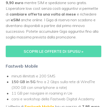
9,90 euro
mentre SIM e spedizione sono gratis.
L’operatore low cost senza costi aggiuntivi vi permette
di
cambiare offerta una volta al mese
e richiedere
un’
eSIM
anche online. I Giga di riserva non scadono e
diventano disponibili a partire dal primo rinnovo
successivo. Potete accumulare Giga aggiuntivi fino alla
soglia massima prevista dalla promozione.
SCOPRI LE OFFERTE DI SPUSU
»
Fastweb Mobile
minuti illimitati e 200 SMS
150 GB in 5G
fino a 2 Gbps sulla rete di WindTre
(300 GB con smartphone a rate)
11 GB per navigare in roaming in Ue
corsi e workshop della Fastweb Digital Academy
L’offerta di
Fastweb Mobile
ha un prezzo di
7,95 euro