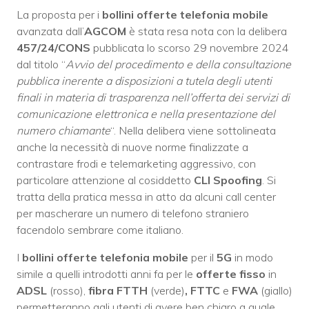
La proposta per i
bollini offerte telefonia mobile
avanzata dall’
AGCOM
è stata resa nota con la delibera
457/24/CONS
pubblicata lo scorso 29 novembre 2024
dal titolo “
Avvio del procedimento e della consultazione
pubblica inerente a disposizioni a tutela degli utenti
finali in materia di trasparenza nell’offerta dei servizi di
comunicazione elettronica e nella presentazione del
numero chiamante
“. Nella delibera viene sottolineata
anche la necessità di nuove norme finalizzate a
contrastare frodi e telemarketing aggressivo, con
particolare attenzione al cosiddetto
CLI Spoofing
. Si
tratta della pratica messa in atto da alcuni call center
per mascherare un numero di telefono straniero
facendolo sembrare come italiano.
I
bollini offerte telefonia mobile
per il
5G
in modo
simile a quelli introdotti anni fa per le
offerte fisso
in
ADSL
(rosso),
fibra FTTH
(verde)
, FTTC
e
FWA
(giallo)
permetteranno agli utenti di avere ben chiaro a quale