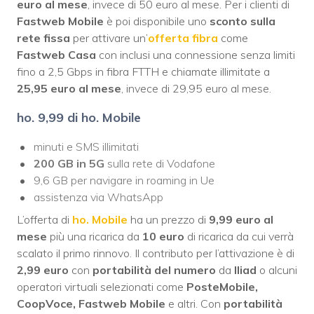
euro al mese
, invece di 50 euro al mese. Per i clienti di
Fastweb Mobile
è poi disponibile uno
sconto sulla
rete fissa
per attivare un’
offerta fibra
come
Fastweb Casa
con inclusi una connessione senza limiti
fino a 2,5 Gbps in fibra FTTH e chiamate illimitate a
25,95 euro al mese
, invece di 29,95 euro al mese.
ho. 9,99 di ho. Mobile
minuti e SMS illimitati
200 GB in 5G
sulla rete di Vodafone
9,6 GB per navigare in roaming in Ue
assistenza via WhatsApp
L’offerta di
ho. Mobile
ha un prezzo di
9,99 euro al
mese
più una ricarica da
10 euro
di ricarica da cui verrà
scalato il primo rinnovo. Il contributo per l’attivazione è di
2,99 euro
con
portabilità del numero
da
Iliad
o alcuni
operatori virtuali selezionati come
PosteMobile,
CoopVoce, Fastweb Mobile
e altri. Con
portabilità