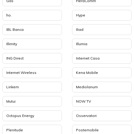
Gas
HeraComm
ho.
Hype
IBL Banca
Iliad
Illimity
Illumia
ING Direct
Internet Casa
Internet Wireless
Kena Mobile
Linkem
Mediolanum
Mutui
NOW TV
Octopus Energy
Osservatori
Plenitude
Postemobile