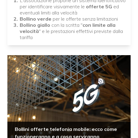
L'associazione propone un sistema identificativo
per identificare visivamente le
offerte 5G
ed
eventuali limiti alla velocità
Bollino verde
per le offerte senza limitazioni
Bollino giallo
con la scritta "
con limite alla
velocità
" e le prestazioni effettivi previste dalla
tariffa
Bollini offerte telefonia mobile: ecco come
funzioneranno e a cosa serviranno