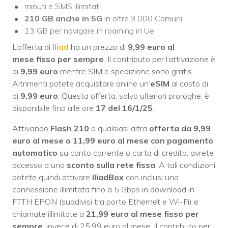
minuti e SMS illimitati
210 GB
anche
in 5G
in oltre 3.000 Comuni
13 GB per navigare in roaming in Ue
L’offerta di
Iliad
ha un prezzo di
9,99 euro al
mese
fisso per sempre
. Il contributo per l’attivazione è
di
9,99 euro
mentre SIM e spedizione sono gratis.
Altrimenti potete acquistare online un’
eSIM
al costo di
di
9,99 euro
. Questa offerta, salvo ulteriori proroghe, è
disponibile fino alle ore
17 del 16/1/25
.
Attivando
Flash 210
o qualsiasi altra
offerta da 9,99
euro al mese o 11,99 euro al mese con pagamento
automatico
su conto corrente o carta di credito, avrete
accesso a uno
sconto sulla rete fissa
. A tali condizioni
potete quindi attivare
IliadBox
con inclusi una
connessione illimitata fino a 5 Gbps in download in
FTTH EPON (suddivisi tra porte Ethernet e Wi-Fi) e
chiamate illimitate a
21,99 euro al mese fisso per
sempre
, invece di 25,99 euro al mese. Il contributo per