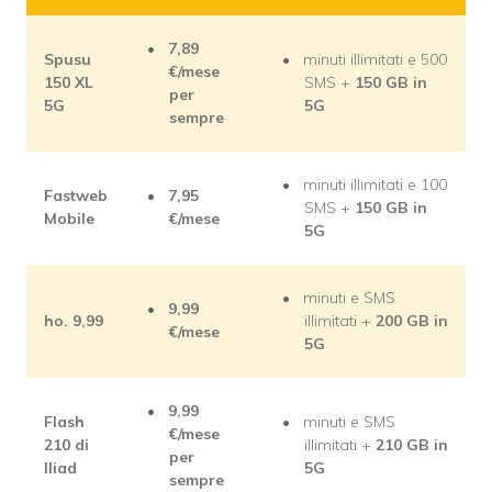
7,89
Spusu
minuti illimitati e 500
€/mese
150 XL
SMS +
150 GB in
per
5G
5G
sempre
minuti illimitati e 100
Fastweb
7,95
SMS +
150 GB in
Mobile
€/mese
5G
minuti e SMS
9,99
ho. 9,99
illimitati +
200 GB in
€/mese
5G
9,99
Flash
minuti e SMS
€/mese
210 di
illimitati +
210 GB in
per
Iliad
5G
sempre