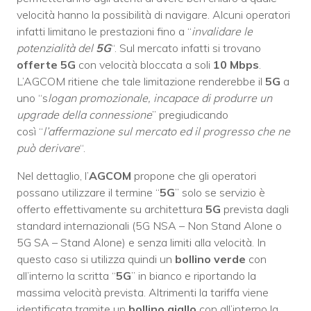
velocità hanno la possibilità di navigare. Alcuni operatori
infatti limitano le prestazioni fino a “
invalidare le
potenzialità del
5G
“. Sul mercato infatti si trovano
offerte 5G
con velocità bloccata a soli
10 Mbps
.
L’AGCOM ritiene che tale limitazione renderebbe il
5G
a
uno “s
logan promozionale, incapace di produrre un
upgrade della connessione
” pregiudicando
così “
l’affermazione sul mercato ed il progresso che ne
può derivare
“.
Nel dettaglio, l’
AGCOM
propone che gli operatori
possano utilizzare il termine “
5G
” solo se servizio è
offerto effettivamente su architettura
5G
prevista dagli
standard internazionali (5G NSA – Non Stand Alone o
5G SA – Stand Alone) e senza limiti alla velocità. In
questo caso si utilizza quindi un
bollino verde
con
all’interno la scritta “
5G
” in bianco e riportando la
massima velocità prevista. Altrimenti la tariffa viene
identificata tramite un
bollino giallo
con all’interno la