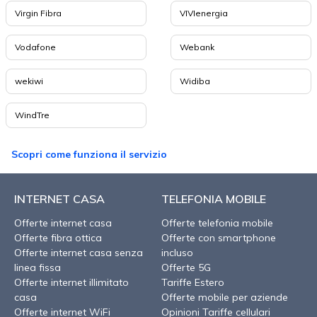
Virgin Fibra
VIVIenergia
Vodafone
Webank
wekiwi
Widiba
WindTre
Scopri come funziona il servizio
INTERNET CASA
TELEFONIA MOBILE
Offerte internet casa
Offerte telefonia mobile
Offerte fibra ottica
Offerte con smartphone
Offerte internet casa senza
incluso
linea fissa
Offerte 5G
Offerte internet illimitato
Tariffe Estero
casa
Offerte mobile per aziende
Offerte internet WiFi
Opinioni Tariffe cellulari