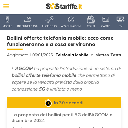
MOBILE
INTERNET CASA
LUCE E GAS
ASSICURAZIONI
CONTI
CARTE
TV
Bollini offerte telefonia mobile: ecco come
funzioneranno e a cosa serviranno
Aggiornato il 06/01/2025
Telefonia Mobile
di
Matteo Testa
L'
AGCOM
ha proposto l'introduzione di un sistema di
bollini offerte telefonia mobile
che permettano di
sapere se la velocità prevista dalla propria
connessione
5G
è limitata o meno
In 30 secondi
La proposta dei bollini per il 5G dell'AGCOM a
dicembre 2024