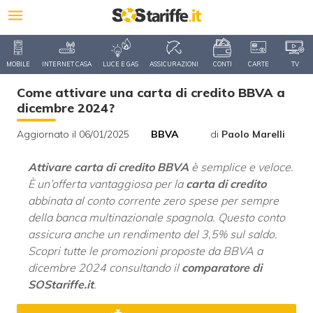
MOBILE
INTERNET CASA
LUCE E GAS
ASSICURAZIONI
CONTI
CARTE
TV
Come attivare una carta di credito BBVA a
dicembre 2024?
Aggiornato il 06/01/2025
BBVA
di
Paolo Marelli
Attivare carta di credito BBVA
è semplice e veloce.
È un’offerta vantaggiosa per la
carta di credito
abbinata al conto corrente zero spese per sempre
della banca multinazionale spagnola. Questo conto
assicura anche un rendimento del 3,5% sul saldo.
Scopri tutte le promozioni proposte da BBVA a
dicembre 2024 consultando il
comparatore di
SOStariffe.it
.