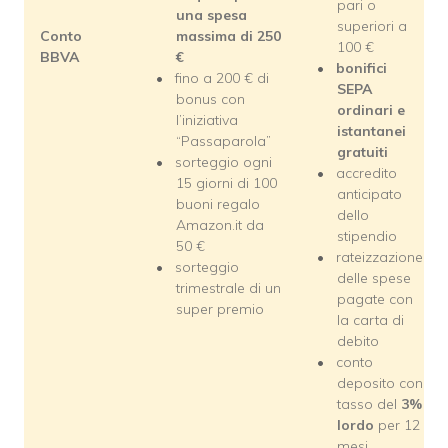
pari o
una spesa
superiori a
Conto
massima di 250
100 €
BBVA
€
bonifici
fino a 200 € di
SEPA
bonus con
ordinari e
l’iniziativa
istantanei
“Passaparola”
gratuiti
sorteggio ogni
accredito
15 giorni di 100
anticipato
buoni regalo
dello
Amazon.it da
stipendio
50 €
rateizzazione
sorteggio
delle spese
trimestrale di un
pagate con
super premio
la carta di
debito
conto
deposito con
tasso del
3%
lordo
per 12
mesi