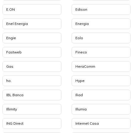
E.ON
Edison
Enel Energia
Energia
Engie
Eolo
Fastweb
Fineco
Gas
HeraComm
ho.
Hype
IBL Banca
Iliad
Illimity
Illumia
ING Direct
Internet Casa