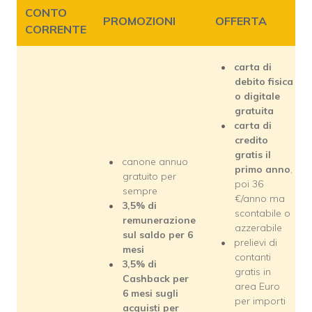
CONTO
PROMOZIONI
OFFERTA
CORRENTE
carta di
debito fisica
o digitale
gratuita
carta di
credito
gratis il
canone annuo
primo anno
,
gratuito per
poi 36
sempre
€/anno ma
3,5% di
scontabile o
remunerazione
azzerabile
sul saldo per 6
prelievi di
mesi
contanti
3,5% di
gratis in
Cashback per
area Euro
6 mesi sugli
per importi
acquisti per