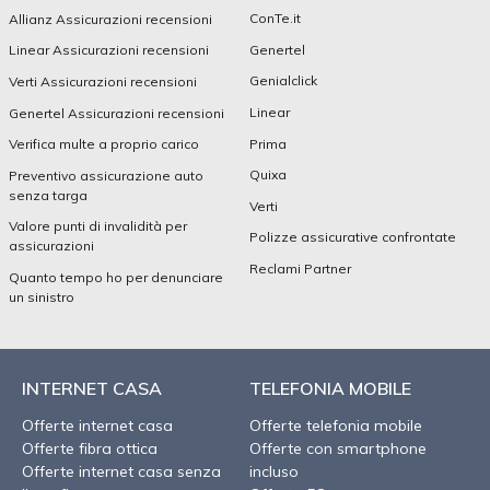
ConTe.it
Allianz Assicurazioni recensioni
Genertel
Linear Assicurazioni recensioni
Genialclick
Verti Assicurazioni recensioni
Linear
Genertel Assicurazioni recensioni
Prima
Verifica multe a proprio carico
Quixa
Preventivo assicurazione auto
senza targa
Verti
Valore punti di invalidità per
Polizze assicurative confrontate
assicurazioni
Reclami Partner
Quanto tempo ho per denunciare
un sinistro
INTERNET CASA
TELEFONIA MOBILE
Offerte internet casa
Offerte telefonia mobile
Offerte fibra ottica
Offerte con smartphone
Offerte internet casa senza
incluso