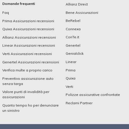
Domande frequenti
Allianz Direct
Bene Assicurazioni
Faq
BeRebel
Prima Assicurazioni recensioni
Connexa
Quixa Assicurazioni recensioni
ConTe.it
Allianz Assicurazioni recensioni
Genertel
Linear Assicurazioni recensioni
Genialclick
Verti Assicurazioni recensioni
Linear
Genertel Assicurazioni recensioni
Prima
Verifica multe a proprio carico
Quixa
Preventivo assicurazione auto
senza targa
Verti
Valore punti di invalidità per
Polizze assicurative confrontate
assicurazioni
Reclami Partner
Quanto tempo ho per denunciare
un sinistro