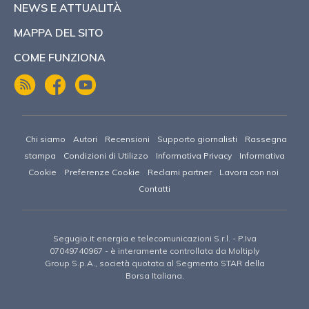
NEWS E ATTUALITÀ
MAPPA DEL SITO
COME FUNZIONA
Chi siamo
Autori
Recensioni
Supporto giornalisti
Rassegna
stampa
Condizioni di Utilizzo
Informativa Privacy
Informativa
Cookie
Preferenze Cookie
Reclami partner
Lavora con noi
Contatti
Segugio.it energia e telecomunicazioni S.r.l. - P.Iva
07049740967 -
è interamente controllata da Moltiply
Group S.p.A., società quotata al Segmento STAR della
Borsa Italiana.