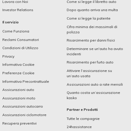
Lavora con Noi
Come si legge il libretto auto
Investor Relations
Dopo quanto arriva una multa
Come si legge la patente
Il servizio
Cifra minima dei massimali di
Come Funziona
polizza
Reclami Consumatori
Risarcimento per danni fisici
Condizioni di Utilizzo
Determinare se un'auto ha avuto
incidenti
Privacy
Risarcimento per furto auto
Informativa Cookie
Attivare l’assicurazione su
Preferenze Cookie
un’auto usata
Informativa Precontrattuale
Assicurazioni auto a rate mensili
Assicurazioni auto
Quanto costa un’assicurazione
kasko
Assicurazioni moto
Assicurazioni autocarro
Partner e Prodotti
Assicurazioni ciclomotore
Tutte le compagnie
Recupera preventivi
24hassistance