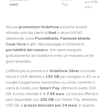
poi 9,99
mesi)
Pay
euro
Alcune
promozioni Vodafone
possono essere
attivate solo dai clienti di
Iliad
o alcuni MVNO
selezionati come
PosteMobile, Fastweb Mobile,
Coop Voce
e altri. Nel passaggio è richiesta la
portabilità del numero
, che viene eseguita
gratuitamente da Vodafone entro un massimo di tre
giorni lavorativi.
L’offerta più economica è
Vodafone Silver
e include
minuti e SMS illimitati e
150 GB
per navigare in 4G se si
sceglie il pagamento automatico su conto corrente o
carta di credito con
Smart Pay
, altrimenti avete 100
GB. Il costo mensile è di
7,99 euro
. La stessa offerta è
però disponibile con
200 GB
con Smart Pay, altrimenti
150 GB, e
prezzo bloccato per 24 mesi
. In questo