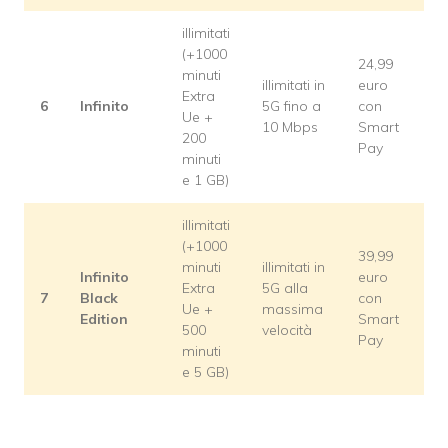
illimitati
(+1000
24,99
minuti
illimitati in
euro
Extra
6
Infinito
5G fino a
con
Ue +
10 Mbps
Smart
200
Pay
minuti
e 1 GB)
illimitati
(+1000
39,99
minuti
illimitati in
Infinito
euro
Extra
5G alla
7
Black
con
Ue +
massima
Edition
Smart
500
velocità
Pay
minuti
e 5 GB)