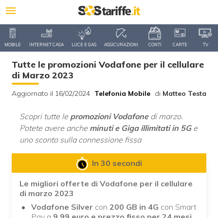
MOBILE
INTERNET CASA
LUCE E GAS
ASSICURAZIONI
CONTI
CARTE
TV
Tutte le promozioni Vodafone per il cellulare
di Marzo 2023
Aggiornato il 16/02/2024
Telefonia Mobile
di
Matteo Testa
Scopri tutte le
promozioni Vodafone
di marzo.
Potete avere anche
minuti e Giga illimitati in 5G
e
uno sconto sulla connessione fissa
In 30 secondi
Le migliori offerte di Vodafone per il cellulare
di marzo 2023
Vodafone Silver
con
200 GB in 4G
con Smart
Pay a
9,99 euro e prezzo fisso per 24 mesi