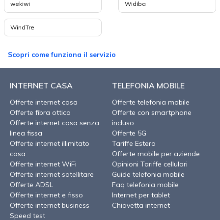
wekiwi
Widiba
WindTre
Scopri come funziona il servizio
INTERNET CASA
TELEFONIA MOBILE
Offerte internet casa
Offerte telefonia mobile
Offerte fibra ottica
Offerte con smartphone
Offerte internet casa senza
incluso
linea fissa
Offerte 5G
Offerte internet illimitato
Tariffe Estero
casa
Offerte mobile per aziende
Offerte internet WiFi
Opinioni Tariffe cellulari
Offerte internet satellitare
Guide telefonia mobile
Offerte ADSL
Faq telefonia mobile
Offerte internet e fisso
Internet per tablet
Offerte internet business
Chiavetta internet
Speed test