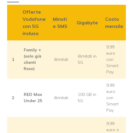
Offerte
Vodafone
Minuti
Costo
Gigabyte
con 5G
e SMS
mensile
incluso
9,99
Family +
euro
(solo già
illimitati in
1
illimitati
con
clienti
5G
Smart
fisso)
Pay
9,99
euro
RED Max
100 GB in
2
illimitati
con
Under 25
5G
Smart
Pay
9,99
euro o