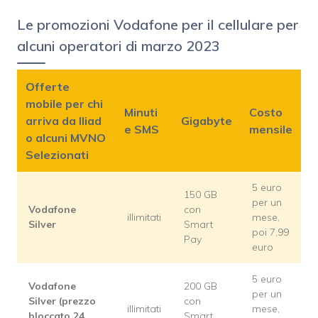
Le promozioni Vodafone per il cellulare per
alcuni operatori di marzo 2023
Offerte
mobile per chi
Minuti
Costo
arriva da Iliad
Gigabyte
e SMS
mensile
o alcuni MVNO
Selezionati
5 euro
150 GB
per un
Vodafone
con
illimitati
mese,
Silver
Smart
poi 7,99
Pay
euro
5 euro
Vodafone
200 GB
per un
Silver (prezzo
con
illimitati
mese,
bloccato 24
Smart