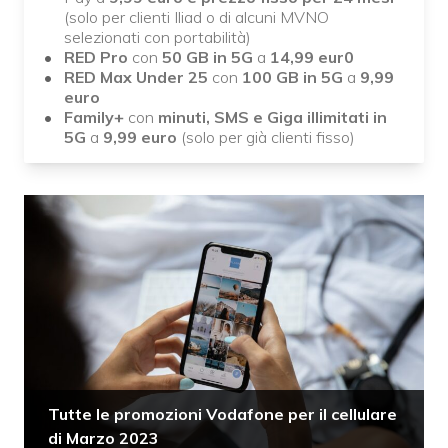
(solo per clienti Iliad o di alcuni MVNO
selezionati con portabilità)
RED Pro
con
50 GB in 5G
a
14,99 eur0
RED
Max
Under 25
con
100 GB in 5G
a
9,99
euro
Family+
con
minuti, SMS e Giga illimitati in
5G
a
9,99 euro
(solo per già clienti fisso)
Tutte le promozioni Vodafone per il cellulare
di Marzo 2023