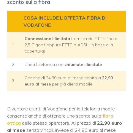
sconto sulla fibra
COSA INCLUDE L’OFFERTA FIBRA DI
VODAFONE
Connessione illimitata
tramite rete FTTH fino a
1.
2,5 Gigabit oppure FTTC o ADSL (in base alla
copertura)
2.
Linea telefonica con
chiamate
illimitate
Canone di 24,90 euro al mese ridotto a
22,90
3.
euro al mese
per già clienti mobile
Diventare clienti di Vodafone per la telefonia mobile
consente anche di ottenere uno sconto sulla
fibra
ottica
dello stesso operatore. Al prezzo di
22,90 euro
al mese
senza vincoli, invece di 24,90 euro al mese,