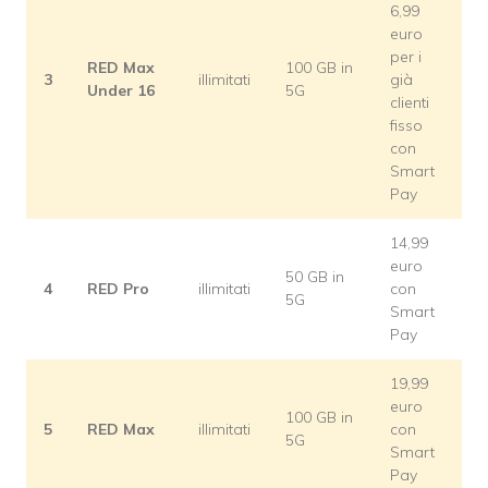
6,99
euro
per i
RED Max
100 GB in
3
illimitati
già
Under 16
5G
clienti
fisso
con
Smart
Pay
14,99
euro
50 GB in
4
RED Pro
illimitati
con
5G
Smart
Pay
19,99
euro
100 GB in
5
RED Max
illimitati
con
5G
Smart
Pay