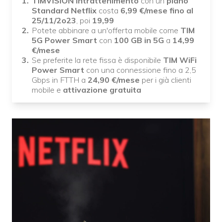
TIMVISION Intrattenimento
con un
piano
Standard Netflix
costa
6,99
€/mese fino al
25/11/2o23
, poi
19,99
Potete abbinare a un'offerta mobile come
TIM
5G Power Smart
con
100 GB in 5G
a
14,99
€/mese
Se preferite la rete fissa è disponibile
TIM
WiFi
Power Smart
con una connessione fino a 2,5
Gbps in FTTH a
24,90 €/mese
per i già clienti
mobile e
attivazione gratuita