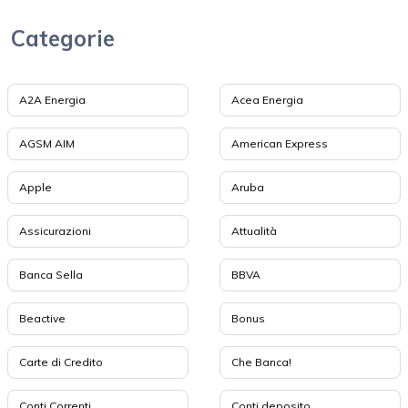
Categorie
A2A Energia
Acea Energia
AGSM AIM
American Express
Apple
Aruba
Assicurazioni
Attualità
Banca Sella
BBVA
Beactive
Bonus
Carte di Credito
Che Banca!
Conti Correnti
Conti deposito