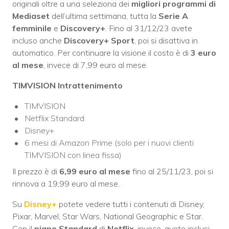
originali oltre a una seleziona dei
migliori programmi di
Mediaset
dell’ultima settimana, tutta la
Serie A
femminile
e
Discovery+
. Fino al 31/12/23 avete
incluso anche
Discovery+ Sport
, poi si disattiva in
automatico. Per continuare la visione il costo è di
3 euro
al mese
, invece di 7,99 euro al mese.
TIMVISION Intrattenimento
TIMVISION
Netflix Standard
Disney+
6 mesi di Amazon Prime (solo per i nuovi clienti
TIMVISION con linea fissa)
Il prezzo è di
6,99 euro al mese
fino al 25/11/23, poi si
rinnova a 19,99 euro al mese.
Su
Disney+
potete vedere tutti i contenuti di Disney,
Pixar, Marvel, Star Wars, National Geographic e Star.
Con il
piano Standard
di
Netflix
, invece, avete inclusi