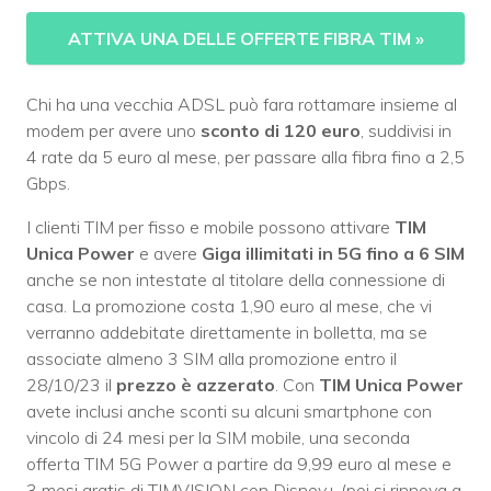
ATTIVA UNA DELLE OFFERTE FIBRA TIM
»
Chi ha una vecchia ADSL può fara rottamare insieme al
modem per avere uno
sconto di 120 euro
, suddivisi in
4 rate da 5 euro al mese, per passare alla fibra fino a 2,5
Gbps.
I clienti TIM per fisso e mobile possono attivare
TIM
Unica Power
e avere
Giga illimitati in 5G fino a 6 SIM
anche se non intestate al titolare della connessione di
casa. La promozione costa 1,90 euro al mese, che vi
verranno addebitate direttamente in bolletta, ma se
associate almeno 3 SIM alla promozione entro il
28/10/23 il
prezzo è azzerato
. Con
TIM Unica Power
avete inclusi anche sconti su alcuni smartphone con
vincolo di 24 mesi per la SIM mobile, una seconda
offerta TIM 5G Power a partire da 9,99 euro al mese e
3 mesi gratis di TIMVISION con Disney+ (poi si rinnova a