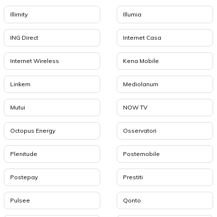
Illimity
Illumia
ING Direct
Internet Casa
Internet Wireless
Kena Mobile
Linkem
Mediolanum
Mutui
NOW TV
Octopus Energy
Osservatori
Plenitude
Postemobile
Postepay
Prestiti
Pulsee
Qonto