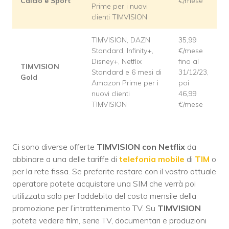
Calcio e Sport
€/mese
Prime per i nuovi
clienti TIMVISION
TIMVISION, DAZN
35,99
Standard, Infinity+,
€/mese
Disney+, Netflix
fino al
TIMVISION
Standard e 6 mesi di
31/12/23,
Gold
Amazon Prime per i
poi
nuovi clienti
46,99
TIMVISION
€/mese
Ci sono diverse offerte
TIMVISION con Netflix
da
abbinare a una delle tariffe di
telefonia mobile
di
TIM
o
per la rete fissa. Se preferite restare con il vostro attuale
operatore potete acquistare una SIM che verrà poi
utilizzata solo per l’addebito del costo mensile della
promozione per l’intrattenimento TV. Su
TIMVISION
potete vedere film, serie TV, documentari e produzioni