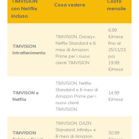
TIMVISION
Costo
Cosa vedere
con Netflix
mensile
incluso
6,99
TIMVISION, Disney+,
€/mese
Netflix Standard e 6
fino al
TIMVISION
mesi di Amazon
25/11/23,
Intrattenimento
Prime per i nuovi
poi
clienti TIMVISION
19,99
€/mese
TIMVISION, Netflix
Standard e 6 mesi di
TIMVISON e
14,99
Amazon Prime per i
Netflix
€/mese
nuovi clienti
TIMVISION
TIMVISION, DAZN
Standard, Infinity+ e
TIMVISION
30,99
6 mesi di Amazon