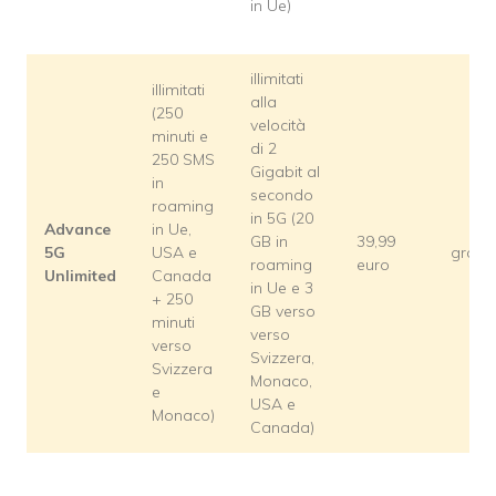
in Ue)
illimitati
illimitati
alla
(250
velocità
minuti e
di 2
250 SMS
Gigabit al
in
secondo
roaming
in 5G (20
Advance
in Ue,
GB in
39,99
5G
USA e
gratui
roaming
euro
Unlimited
Canada
in Ue e 3
+ 250
GB verso
minuti
verso
verso
Svizzera,
Svizzera
Monaco,
e
USA e
Monaco)
Canada)