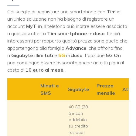
Chi sceglie di acquistare uno smartphone con
Tim
in
un’unica soluzione non ha bisogno di registrare un
account
MyTim
. Il telefono può inoltre essere associato
a qualsiasi offerta
Tim smartphone incluso
. Le più
interessanti per rapporto qualità prezzo sono quelle che
appartengono alla famiglia
Advance
, che offrono fino
a
Gigabyte illimitati
e
5G
incluso
. L’opzione
5G On
può comunque essere associata anche ad altri piani al
costo di
10 euro al mese
.
Minuti e
Prezzo
Gigabyte
Attiv
SMS
mensile
40 GB (20
GB con
addebito
su credito
residuo)