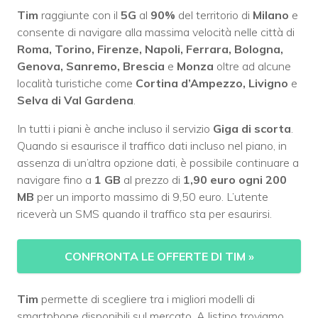
Tim
raggiunte con il
5G
al
90%
del territorio di
Milano
e
consente di navigare alla massima velocità nelle città di
Roma, Torino, Firenze, Napoli, Ferrara, Bologna,
Genova, Sanremo, Brescia
e
Monza
oltre ad alcune
località turistiche come
Cortina d’Ampezzo, Livigno
e
Selva di Val Gardena
.
In tutti i piani è anche incluso il servizio
Giga di scorta
.
Quando si esaurisce il traffico dati incluso nel piano, in
assenza di un’altra opzione dati, è possibile continuare a
navigare fino a
1 GB
al prezzo di
1,90 euro ogni 200
MB
per un importo massimo di 9,50 euro. L’utente
riceverà un SMS quando il traffico sta per esaurirsi.
CONFRONTA LE OFFERTE DI TIM
»
Tim
permette di scegliere tra i migliori modelli di
smartphone disponibili sul mercato. A listino troviamo