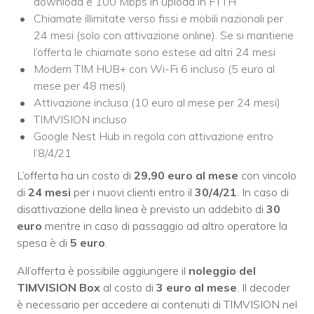
download e 100 Mbps in upload in FTTH
Chiamate illimitate verso fissi e mobili nazionali per
24 mesi (solo con attivazione online). Se si mantiene
l’offerta le chiamate sono estese ad altri 24 mesi
Modem TIM HUB+ con Wi-Fi 6 incluso (5 euro al
mese per 48 mesi)
Attivazione inclusa (10 euro al mese per 24 mesi)
TIMVISION incluso
Google Nest Hub in regola con attivazione entro
l’8/4/21
L’offerta ha un costo di
29,90 euro al mese
con vincolo
di
24 mesi
per i nuovi clienti entro il
30/4/21
. In caso di
disattivazione della linea è previsto un addebito di
30
euro
mentre in caso di passaggio ad altro operatore la
spesa è di
5 euro
.
All’offerta è possibile aggiungere il
noleggio del
TIMVISION Box
al costo di
3 euro al mese
. Il decoder
è necessario per accedere ai contenuti di TIMVISION nel