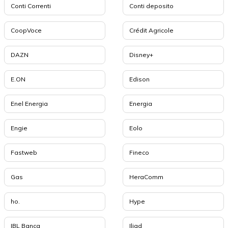
Conti Correnti
Conti deposito
CoopVoce
Crédit Agricole
DAZN
Disney+
E.ON
Edison
Enel Energia
Energia
Engie
Eolo
Fastweb
Fineco
Gas
HeraComm
ho.
Hype
IBL Banca
Iliad