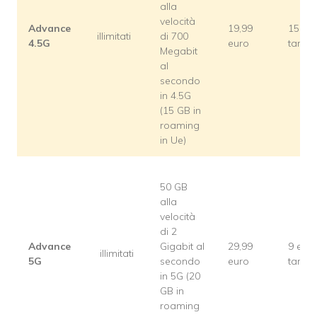
alla
velocità
Advance
19,99
15 eu
illimitati
di 700
4.5G
euro
tantu
Megabit
al
secondo
in 4.5G
(15 GB in
roaming
in Ue)
50 GB
alla
velocità
di 2
Advance
Gigabit al
29,99
9 eur
illimitati
5G
secondo
euro
tantu
in 5G (20
GB in
roaming