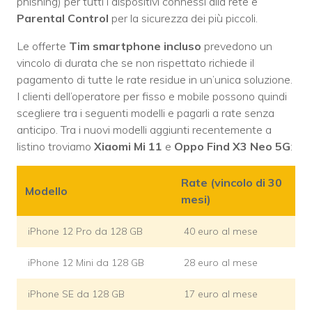
phishing) per tutti i dispositivi connessi alla rete e
Parental Control
per la sicurezza dei più piccoli.
Le offerte
Tim smartphone incluso
prevedono un
vincolo di durata che se non rispettato richiede il
pagamento di tutte le rate residue in un’unica soluzione.
I clienti dell’operatore per fisso e mobile possono quindi
scegliere tra i seguenti modelli e pagarli a rate senza
anticipo. Tra i nuovi modelli aggiunti recentemente a
listino troviamo
Xiaomi Mi 11
e
Oppo Find X3 Neo 5G
:
Rate (vincolo di 30
Modello
mesi)
iPhone 12 Pro da 128 GB
40 euro al mese
iPhone 12 Mini da 128 GB
28 euro al mese
iPhone SE da 128 GB
17 euro al mese