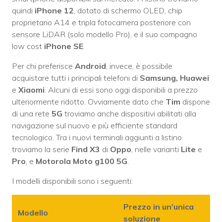
quindi
iPhone 12
, dotato di schermo OLED, chip
proprietario A14 e tripla fotocamera posteriore con
sensore LiDAR (solo modello Pro), e il suo compagno
low cost
iPhone SE
.
Per chi preferisce
Android
, invece, è possibile
acquistare tutti i principali telefoni di
Samsung, Huawei
e
Xiaomi
. Alcuni di essi sono oggi disponibili a prezzo
ulteriormente ridotto. Ovviamente dato che
Tim
dispone
di una rete
5G
troviamo anche dispositivi abilitati alla
navigazione sul nuovo e più efficiente standard
tecnologico. Tra i nuovi terminali aggiunti a listino
troviamo la serie
Find X3
di
Oppo
, nelle varianti
Lite
e
Pro
, e
Motorola Moto g100 5G
.
I modelli disponibili sono i seguenti:
Prezzo in un’unica
Modello
soluzione