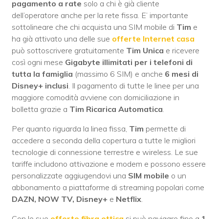
pagamento a rate
solo a chi è già cliente
dell’operatore anche per la rete fissa. E’ importante
sottolineare che chi acquista una SIM mobile di
Tim
e
ha già attivato una delle sue
offerte Internet casa
può sottoscrivere gratuitamente
Tim Unica
e ricevere
così ogni mese
Gigabyte illimitati per i telefoni di
tutta la famiglia
(massimo 6 SIM) e anche
6 mesi di
Disney+ inclusi
. Il pagamento di tutte le linee per una
maggiore comodità avviene con domiciliazione in
bolletta grazie a
Tim Ricarica Automatica
.
Per quanto riguarda la linea fissa,
Tim
permette di
accedere a seconda della copertura a tutte le migliori
tecnologie di connessione terrestre e wireless. Le sue
tariffe includono attivazione e modem e possono essere
personalizzate aggiugendovi una
SIM mobile
o un
abbonamento a piattaforme di streaming popolari come
DAZN, NOW TV, Disney+
e
Netflix
.
Con le sue
offerte fibra ottica
si può navigare fino a
1