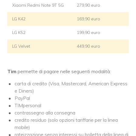
Xiaomi Redmi Note 9T 5G
279,90 euro
LG K42
169,90 euro
LG K52
199,90 euro
LG Velvet
449,90 euro
Tim
permette di pagare nelle seguenti modalità:
carta di credito (Visa, Mastercard, American Express
e Diners)
PayPal
TIMpersonal
contrassegno alla consegna
credito residuo (solo opzioni tariffarie per la linea
mobile)
rateizzazione senza interessi su bolletta della linea di