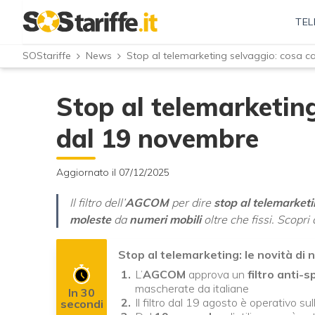
TEL
SOStariffe
News
Stop al telemarketing selvaggio: cosa 
Stop al telemarketin
dal 19 novembre
Aggiornato il 07/12/2025
Il filtro dell’
AGCOM
per dire
stop al telemarket
moleste
da
numeri mobili
oltre che fissi. Scopri
Stop al telemarketing: le novità d
L’
AGCOM
approva un
filtro anti-
mascherate da italiane
In 30
Il filtro dal 19 agosto è operativo su
secondi