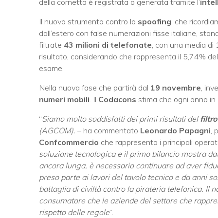
della cornetta è registrata o generata tramite l’
intel
Il nuovo strumento contro lo
spoofing
, che ricordia
dall’estero con false numerazioni fisse italiane, stando
filtrate
43 milioni di telefonate
, con una media di 1
risultato, considerando che rappresenta il 5,74% del t
esame.
Nella nuova fase che partirà dal
19 novembre
, inve
numeri mobili
. Il
Codacons
stima che ogni anno in I
“
Siamo molto soddisfatti dei primi risultati del
filtr
(AGCOM).
– ha commentato
Leonardo Papagni
, 
Confcommercio
che rappresenta i principali operator
soluzione tecnologica e il primo bilancio mostra da
ancora lunga, è necessario continuare ad aver fi
preso parte ai lavori del tavolo tecnico e da anni 
battaglia di civiltà contro la pirateria telefonica. Il 
consumatore che le aziende del settore che rappre
rispetto delle regole
“.