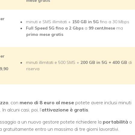
mese gratis
per
minuti e SMS illimitati +
150 GB in 5G
fino a 30 Mbps
Full Speed 5G fino a 2 Gbps
a
99 cent/mese
ma
primo mese gratis
per
minuti illimitati e 500 SMS +
200 GB in 5G + 400 GB
di
9,90
riserva
ezzo
, con
meno di 8 euro al mese
potete avere inclusi minuti
n alcuni casi, poi, l’
attivazione è gratis
.
ssaggio a un nuovo gestore potete richiedere la
portabilità
o
 gratuitamente entro un massimo di tre giorni lavorativi.