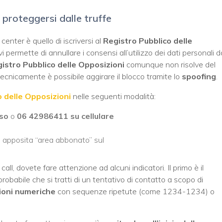
r proteggersi dalle truffe
center è quello di iscriversi al
Registro Pubblico delle
vi permette di annullare i consensi all’utilizzo dei dati personali d
istro Pubblico delle Opposizioni
comunque non risolve del
ecnicamente è possibile aggirare il blocco tramite lo
spoofing
.
o delle Opposizioni
nelle seguenti modalità:
sso
o
06 42986411 su cellulare
a apposita “area abbonato” sul
all, dovete fare attenzione ad alcuni indicatori. Il primo è il
robabile che si tratti di un tentativo di contatto a scopo di
ioni numeriche
con sequenze ripetute (come 1234-1234) o