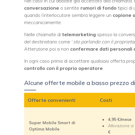
Nel caso in cui abbiate già accettato alla chiamata,
conversazione
o sentite
rumori di fondo
tipici di
quando l’interlocutore sembra leggere un
copione s
meccanicamente.
Nelle chiamate di
telemarketing
spesso la convers
del destinatario come “
sto parlando con il proprieta
Attenzione poi a non
confermare dati personali o
In ogni caso prima di accettare qualsiasi offerta p
controllo con il proprio operatore
.
Alcune offerte mobile a basso prezzo 
Offerte convenienti
Costi
4,95 €/mese
Super Mobile Smart di
Attivazione a
Optima Mobile
€