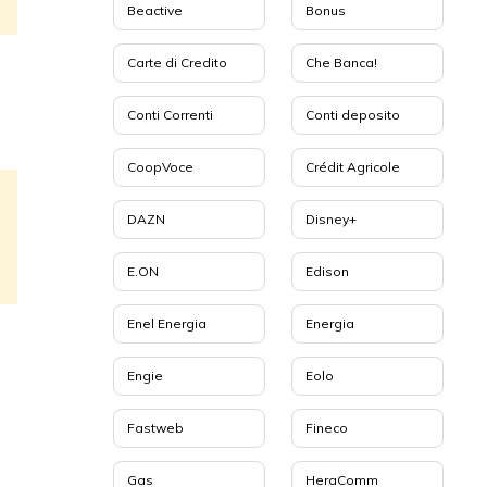
Beactive
Bonus
Carte di Credito
Che Banca!
Conti Correnti
Conti deposito
CoopVoce
Crédit Agricole
DAZN
Disney+
E.ON
Edison
Enel Energia
Energia
Engie
Eolo
Fastweb
Fineco
Gas
HeraComm