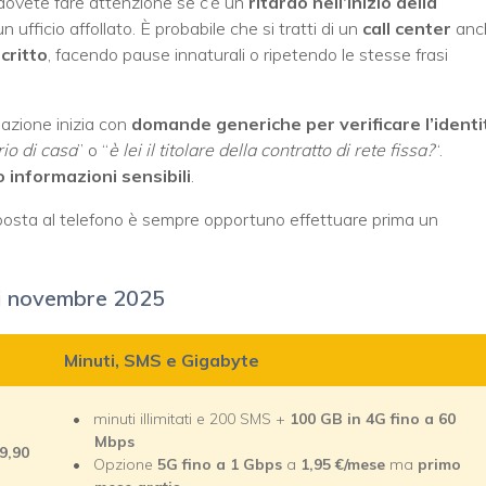
 dovete fare attenzione se c’è un
ritardo nell’inizio della
 un ufficio affollato. È probabile che si tratti di un
call center
anc
critto
, facendo pause innaturali o ripetendo le stesse frasi
azione inizia con
domande generiche per verificare l’identi
rio di casa
” o “
è lei il titolare della contratto di rete fissa?
“.
 informazioni sensibili
.
roposta al telefono è sempre opportuno effettuare prima un
di novembre 2025
Minuti, SMS e Gigabyte
minuti illimitati e 200 SMS +
100 GB in 4G fino a 60
Mbps
9,90
Opzione
5G fino a 1 Gbps
a
1,95
€/mese
ma
primo