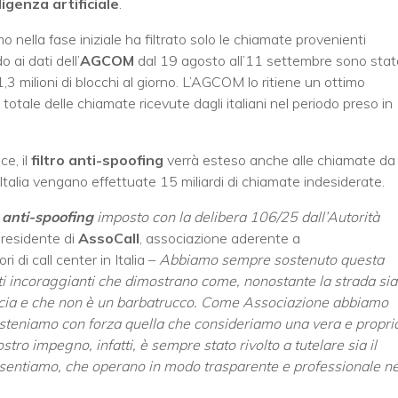
ligenza artificiale
.
mo nella fase iniziale ha filtrato solo le chiamate provenienti
 ai dati dell’
AGCOM
dal 19 agosto all’11 settembre sono stat
,3 milioni di blocchi al giorno. L’AGCOM lo ritiene un ottimo
otale delle chiamate ricevute dagli italiani nel periodo preso in
ce, il
filtro anti-spoofing
verrà esteso anche alle chiamate da
talia vengano effettuate 15 miliardi di chiamate indesiderate.
o anti-spoofing
imposto con la delibera 106/25 dall’Autorità
presidente di
AssoCall
, associazione aderente a
i di call center in Italia –
Abbiamo sempre sostenuto questa
ti incoraggianti che dimostrano come, nonostante la strada sia
ducia e che non è un barbatrucco. Come Associazione abbiamo
sosteniamo con forza quella che consideriamo una vera e propri
nostro impegno, infatti, è sempre stato rivolto a tutelare sia il
sentiamo, che operano in modo trasparente e professionale ne