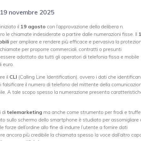
l 19 novembre 2025
iniziato il
19 agosto
con l’approvazione della delibera n.
e chiamate indesiderate a partire dalle numerazioni fisse. Il
obili
per ampliare e rendere più efficace e pervasiva la protezio
 chiamate per proporre commerciali, contratti o presunti
essere adottato da tutti gli operatori di telefonia fissa e mobile
i euro.
re il
CLI
(Calling Line Identification), ovvero i dati che identifica
i falsificare il numero di telefono del mittente della comunicazio
ile. A tale scopo spesso la numerazione presenta caratteristich
i di
telemarketing
ma anche come strumento per frodi e truffe
zzato sullo schermo dello smartphone è studiato per assomigliare 
 forze dell’ordine allo fine di indurre l’utente a fornire dati
ere ancora più credibile la chiamata spesso la voce dall’altro cap