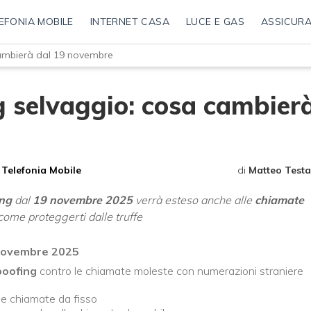
EFONIA MOBILE
INTERNET CASA
LUCE E GAS
ASSICURA
cambierà dal 19 novembre
g selvaggio: cosa cambier
Telefonia Mobile
di
Matteo Testa
ing
dal
19 novembre 2025
verrà esteso anche alle
chiamate
 come proteggerti dalle truffe
i novembre 2025
spoofing
contro le chiamate moleste con numerazioni straniere
lle chiamate da fisso