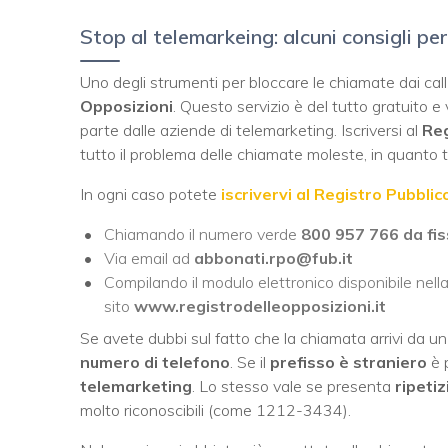
Stop al telemarkeing: alcuni consigli pe
Uno degli strumenti per bloccare le chiamate dai call 
Opposizioni
. Questo servizio è del tutto gratuito e 
parte dalle aziende di telemarketing. Iscriversi al
Reg
tutto il problema delle chiamate moleste, in quanto t
In ogni caso potete
iscrivervi al
Registro Pubblic
Chiamando il numero verde
800 957 766
da fi
Via email ad
abbonati.rpo@fub.it
Compilando il modulo elettronico disponibile nell
sito
www.registrodelleopposizioni.it
Se avete dubbi sul fatto che la chiamata arrivi da un c
numero di telefono
. Se il
prefisso è straniero
è p
telemarketing
. Lo stesso vale se presenta
ripetiz
molto riconoscibili (come 1212-3434).