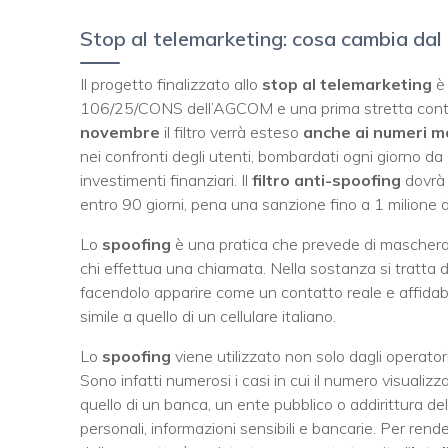
Stop al telemarketing: cosa cambia da
Il progetto finalizzato allo
stop al telemarketing
è 
106/25/CONS dell’AGCOM e una prima stretta contro l
novembre
il filtro verrà esteso
anche ai numeri m
nei confronti degli utenti, bombardati ogni giorno da
investimenti finanziari. Il
filtro anti-spoofing
dovrà 
entro 90 giorni, pena una sanzione fino a 1 milione d
Lo
spoofing
è una pratica che prevede di maschera
chi effettua una chiamata. Nella sostanza si tratta d
facendolo apparire come un contatto reale e affidab
simile a quello di un cellulare italiano.
Lo
spoofing
viene utilizzato non solo dagli operator
Sono infatti numerosi i casi in cui il numero visuali
quello di un banca, un ente pubblico o addirittura delle
personali, informazioni sensibili e bancarie. Per rend