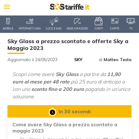
MOBILE
INTERNET CASA
LUCE E GAS
ASSICURAZIONI
CONTI
CARTE
TV
Sky Glass a prezzo scontato e offerte Sky a
Maggio 2023
Aggiornato il 24/05/2023
SKY
di
Matteo Testa
Scopri come avere
Sky Glass
a partire da
11,90
euro al mese per 48 rate
più 25 euro di anticipo o
con uno
sconto fino a 200 euro
pagando in un'unica
soluzione
In 30 secondi
Come avere Sky Glass a prezzo scontato a
maggio 2023