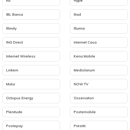
ho.
Hype
IBL Banca
Iliad
Illimity
Illumia
ING Direct
Internet Casa
Internet Wireless
Kena Mobile
Linkem
Mediolanum
Mutui
NOW TV
Octopus Energy
Osservatori
Plenitude
Postemobile
Postepay
Prestiti