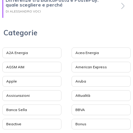
Differenze tra BancoPosta e PostePay:
quale scegliere e perché
DI ALESSANDRO VOCI
Categorie
A2A Energia
Acea Energia
AGSM AIM
American Express
Apple
Aruba
Assicurazioni
Attualità
Banca Sella
BBVA
Beactive
Bonus