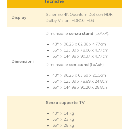
tecniche
Schermo 4K Quantum Dot con HDR –
Display
Dolby Vision, HDR10, HLG
Dimensione
senza
stand
(LxAxP):
43″ > 96.25 x 62.86 x 4.77cm
55″ > 123.09 x 78.06 x 4.77cm
65″ > 144.98 x 90.37 x 4.77cm
Dimensioni
Dimensione
con
stand
(LxAxP):
43″ > 96.25 x 63.69 x 21.1cm
55″ > 123.09 x 78.89 x 24.8cm
65″ > 144.98 x 91.20 x 28.8cm
Senza supporto TV
:
43″ > 14 kg
55″ > 23 kg
65″ > 28 kg