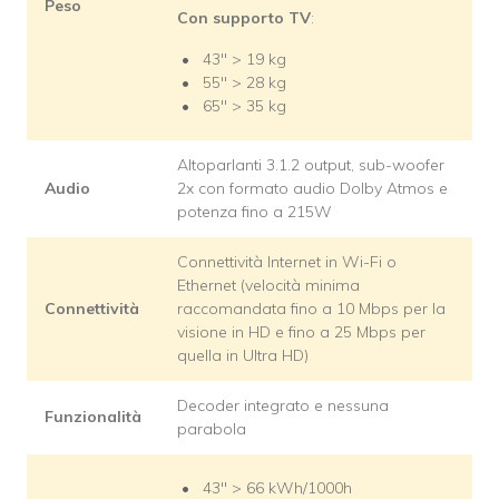
Peso
Con supporto TV
:
43″ > 19 kg
55″ > 28 kg
65″ > 35 kg
Altoparlanti 3.1.2 output, sub-woofer
Audio
2x con formato audio Dolby Atmos e
potenza fino a 215W
Connettività Internet in Wi-Fi o
Ethernet (velocità minima
Connettività
raccomandata fino a 10 Mbps per la
visione in HD e fino a 25 Mbps per
quella in Ultra HD)
Decoder integrato e nessuna
Funzionalità
parabola
43″ > 66 kWh/1000h