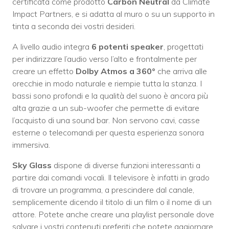
certificata come prodotto
Carbon Neutral
da Climate
Impact Partners, e si adatta al muro o su un supporto in
tinta a seconda dei vostri desideri.
A livello audio integra
6 potenti speaker
, progettati
per indirizzare l’audio verso l’alto e frontalmente per
creare un effetto
Dolby Atmos a 360°
che arriva alle
orecchie in modo naturale e riempie tutta la stanza. I
bassi sono profondi e la qualità del suono è ancora più
alta grazie a un sub-woofer che permette di evitare
l’acquisto di una sound bar. Non servono cavi, casse
esterne o telecomandi per questa esperienza sonora
immersiva.
Sky Glass
dispone di diverse funzioni interessanti a
partire dai comandi vocali. Il televisore è infatti in grado
di trovare un programma, a prescindere dal canale,
semplicemente dicendo il titolo di un film o il nome di un
attore. Potete anche creare una playlist personale dove
salvare i vostri contenuti preferiti che potete aggiornare