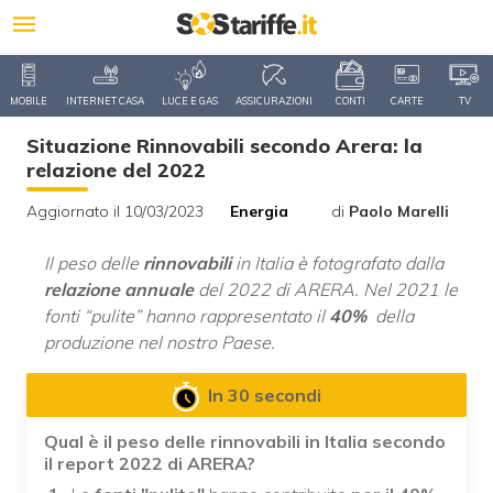
MOBILE
INTERNET CASA
LUCE E GAS
ASSICURAZIONI
CONTI
CARTE
TV
Situazione Rinnovabili secondo Arera: la
relazione del 2022
Aggiornato il 10/03/2023
Energia
di
Paolo Marelli
Il peso delle
rinnovabili
in Italia è fotografato dalla
relazione annuale
del 2022 di ARERA. Nel 2021 le
fonti “pulite” hanno rappresentato il
40%
della
produzione nel nostro Paese.
In 30 secondi
Qual è il peso delle rinnovabili in Italia secondo
il report 2022 di ARERA?