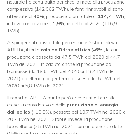
naturale ha contribuito per circa la metà alla produzione
complessiva (142,062 TWh), le fonti rinnovabili si sono
attestate al
40%
, producendo un totale di
114,7 TWh
,
in lieve contrazione (
-1,9%
) rispetto al 2020 (116,9
TWh).
A spingere al ribasso tale percentuale è stato, rileva
ARERA, il forte
calo dell’idroelettrico
(
-6%
), la cui
produzione è passata dai 47,5 TWh del 2020 ai 44,7
TWh del 2021. In caduta anche la produzione da
biomasse (da 19,6 TWh del 2020 ai 18,2 TWh del
2021) e dell’energia geotermica: scesa dai 6 TWh del
2020 ai 5,8 TWh del 2021.
Il report di ARERA punta però anche i riflettori sulla
crescita considerevole della
produzione di energia
dall’eolico
(+10,8%), passato dai 18,7 TWh nel 2020 a
20,7 TWh nel 2021. Stabile, invece, la produzione
fotovoltaica (25 TWh nel 2021) con un aumento dello
0,5% rispetto all’anno precedente.