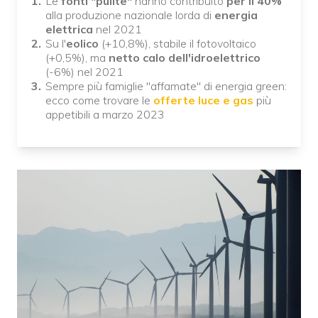
Le
fonti "pulite"
hanno contribuito
per il 40%
alla produzione nazionale lorda di
energia
elettrica
nel 2021
Su l'
eolico
(+10,8%), stabile il fotovoltaico
(+0,5%), ma
netto calo dell'idroelettrico
(-6%) nel 2021
Sempre più famiglie "affamate" di energia green:
ecco come trovare le
offerte luce e gas
più
appetibili a marzo 2023