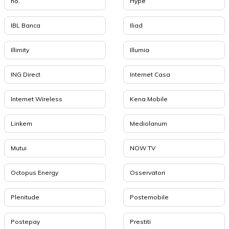
ho.
Hype
IBL Banca
Iliad
Illimity
Illumia
ING Direct
Internet Casa
Internet Wireless
Kena Mobile
Linkem
Mediolanum
Mutui
NOW TV
Octopus Energy
Osservatori
Plenitude
Postemobile
Postepay
Prestiti