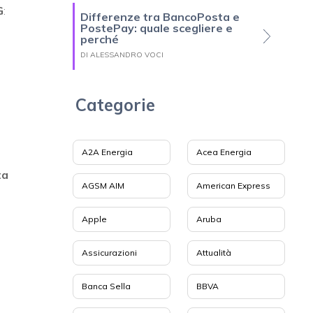
G
:
Differenze tra BancoPosta e
PostePay: quale scegliere e
perché
DI ALESSANDRO VOCI
Categorie
A2A Energia
Acea Energia
ta
AGSM AIM
American Express
Apple
Aruba
Assicurazioni
Attualità
Banca Sella
BBVA