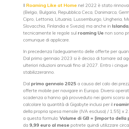
Il
Roaming Like at Home
nel 2022 è stato rinnovato
(Belgio, Bulgaria, Repubblica Ceca, Danimarca, German
Cipro, Lettonia, Lituania, Lussemburgo, Ungheria, Ma
Slovacchia, Finlandia e Svezia) ma anche in
Islanda
tecnicamente le regole sul
roaming Ue
non sono pr
comunque di applicare.
In precedenza l’adeguamento delle offerte per quant
Dal primo gennaio 2023 si è deciso di tornare ad aggio
ulteriori riduzioni annuali fino al 2027. Entro i cinque
stabilizzeranno.
Dal
primo gennaio 2025
a causa del calo dei prezz
offerte mobile per navigare in Europa. Diversi oper
scadenza a hanno già provveduto nei giorni scorsi a
calcolare la quantità di Gigabyte inclusi per il
roami
della propria spesa mensile (IVA esclusa) / 1,55] x 2
a questa formula:
Volume di GB = [importo della p
da
9,99 euro al mese
potrete quindi utilizzare circ