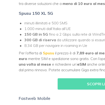
tra diverse soluzioni che a
meno di 10 euro al me
Spusu 150 XL 5G
minuti illimitati e 500 SMS
1.000 minuti dall’Italia all’UE
150 GB in 5G
fino a 2 Gbps sulla rete di WindTr
300 GB di riserva
da utilizzare quando si esauris
8,34 GB per navigare in roaming in Ue
Per l’offerta di
Spusu
il prezzo è di
7,89 euro al m
euro
mentre SIM e spedizione sono gratis. Con l’op
una volta al mese
e richiedere un’
eSIM
anche onlin
dal primo rinnovo. Potete accumulare Giga extra fino
SCOPRI L
Fastweb Mobile