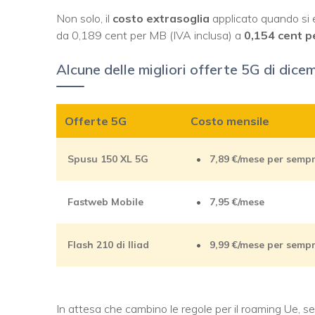
Non solo, il
costo extrasoglia
applicato quando si es
da 0,189 cent per MB (IVA inclusa) a
0,154 cent p
Alcune delle migliori offerte 5G di dic
Offerte 5G
Costo mensile
Spusu 150 XL 5G
7,89
€/mese per semp
Fastweb Mobile
7,95
€/mese
Flash 210 di Iliad
9,99
€/mese per semp
In attesa che cambino le regole per il roaming Ue, s