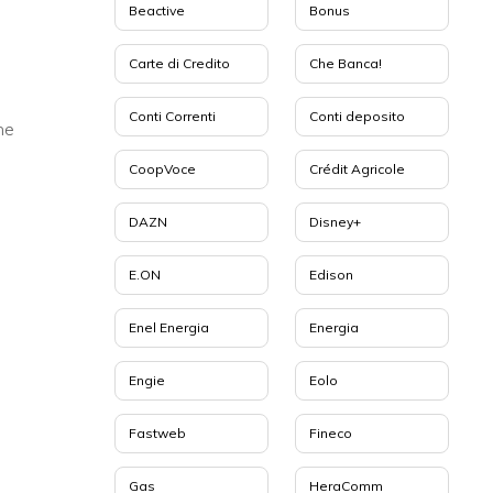
Beactive
Bonus
Carte di Credito
Che Banca!
Conti Correnti
Conti deposito
ne
CoopVoce
Crédit Agricole
DAZN
Disney+
E.ON
Edison
Enel Energia
Energia
Engie
Eolo
Fastweb
Fineco
Gas
HeraComm