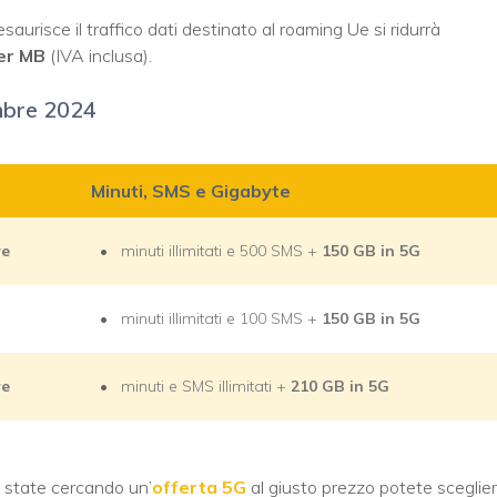
aurisce il traffico dati destinato al roaming Ue si ridurrà
er MB
(IVA inclusa).
embre 2024
Minuti, SMS e Gigabyte
re
minuti illimitati e 500 SMS +
150 GB in 5G
minuti illimitati e 100 SMS +
150 GB in 5G
re
minuti e SMS illimitati +
210 GB in 5G
e state cercando un’
offerta 5G
al giusto prezzo potete sceglie