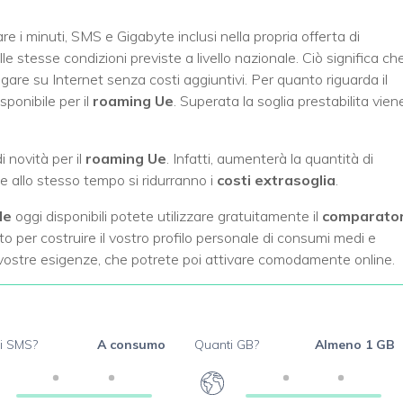
are i minuti, SMS e Gigabyte inclusi nella propria offerta di
lle stesse condizioni previste a livello nazionale. Ciò significa ch
gare su Internet senza costi aggiuntivi. Per quanto riguarda il
sponibile per il
roaming Ue
. Superata la soglia prestabilita vien
 novità per il
roaming Ue
. Infatti, aumenterà la quantità di
 e allo stesso tempo si ridurranno i
costi extrasoglia
.
le
oggi disponibili potete utilizzare gratuitamente il
comparato
ito per costruire il vostro profilo personale di consumi medi e
e vostre esigenze, che potrete poi attivare comodamente online.
i SMS?
A consumo
Quanti GB?
Almeno 1 GB