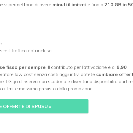
se
vi permettono di avere
minuti illimitati
e fino a
210 GB in 5
e
ce il traffico dati incluso
ese
fisso per sempre
. Il contributo per l’attivazione è di
9,90
eratore low cost senza costi aggiuntivi potete
cambiare offer
e. I Giga di riserva non scadono e diventano disponibili a partire
 al limite massimo previsto dalla promozione.
E OFFERTE DI SPUSU
»