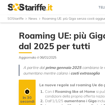
TEL
SOStariffe
News
Roaming UE: più Giga senza costi aggiunt
Roaming UE: più Giga
dal 2025 per tutti
Aggiornato il 06/01/2025
A partire dal
primo gennaio 2025
cambiano le r
aumentano mentre calano i
costi extrasoglia
Le nuove regole sul roaming Ue da
Con il
Roaming like at Home
si pu
condizioni della propria offerta nazi
In 30
Dall'1/1/25
aumentano i Giga
inclu
secondi