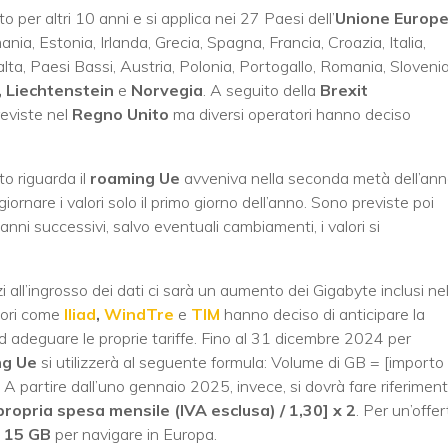
 per altri 10 anni e si applica nei 27 Paesi dell’
Unione Europ
ia, Estonia, Irlanda, Grecia, Spagna, Francia, Croazia, Italia,
lta, Paesi Bassi, Austria, Polonia, Portogallo, Romania, Slovenia
, Liechtenstein
e
Norvegia
. A seguito della
Brexit
eviste nel
Regno Unito
ma diversi operatori hanno deciso
o riguarda il
roaming Ue
avveniva nella seconda metà dell’ann
rnare i valori solo il primo giorno dell’anno. Sono previste poi
 anni successivi, salvo eventuali cambiamenti, i valori si
i all’ingrosso dei dati ci sarà un aumento dei Gigabyte inclusi nel
atori come
Iliad
,
WindTre
e
TIM
hanno deciso di anticipare la
d adeguare le proprie tariffe. Fino al 31 dicembre 2024 per
ng Ue
si utilizzerà al seguente formula: Volume di GB = [importo
. A partire dall’uno gennaio 2025, invece, si dovrà fare riferimen
ropria spesa mensile (IVA esclusa) / 1,30] x 2
. Per un’offer
a
15 GB
per navigare in Europa.