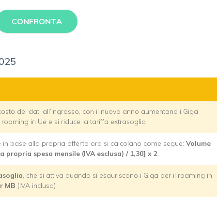
CONFRONTA
2025
costo dei dati all’ingrosso, con il nuovo anno aumentano i Giga
 roaming in Ue e si riduce la tariffa extrasoglia
Ue in base alla propria offerta ora si calcolano come segue:
Volume
a propria spesa mensile (IVA esclusa) / 1,30] x 2
.
rasoglia
, che si attiva quando si esauriscono i Giga per il roaming in
er MB
(IVA inclusa)