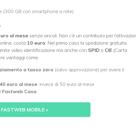
re (300 GB con smartphone a rate)
y
euro al mese
senza vincoli. Non c’è un contributo per l’attivazio
online, costa
10 euro
. Nel primo caso la spedizione gratuita.
tramite video identificazione ma anche con
SPID
o
CIE
(Carta
gere vantaggi come:
ziamento a tasso zero
(salvo approvazione) per avere il
40 euro al mese
, invece di 50 euro al mese
i
Fastweb Casa
 FASTWEB MOBILE
»