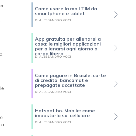
ea
Come usare la mail TIM da
smartphone e tablet
,
DI ALESSANDRO VOCI
App gratuita per allenarsi a
casa: le migliori applicazioni
per allenarsi ogni giorno a
corpo libero
o.
DI ALESSANDRO VOCI
Come pagare in Brasile: carte
di credito, bancomat e
prepagate accettate
le
DI ALESSANDRO VOCI
Hotspot ho. Mobile: come
impostarlo sul cellulare
to
DI ALESSANDRO VOCI
ta