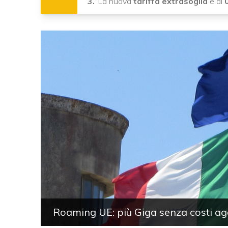
La nuova
tariffa extrasoglia
è di
Roaming UE: più Giga senza costi aggi