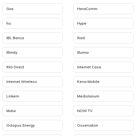
Gas
HeraComm
ho.
Hype
IBL Banca
Iliad
Illimity
Illumia
ING Direct
Internet Casa
Internet Wireless
Kena Mobile
Linkem
Mediolanum
Mutui
NOW TV
Octopus Energy
Osservatori