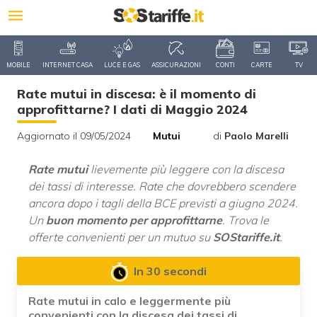
MOBILE
INTERNET CASA
LUCE E GAS
ASSICURAZIONI
CONTI
CARTE
TV
Rate mutui in discesa: è il momento di
approfittarne? I dati di Maggio 2024
Aggiornato il 09/05/2024
Mutui
di
Paolo Marelli
Rate mutui
lievemente più leggere con la discesa
dei tassi di interesse. Rate che dovrebbero scendere
ancora dopo i tagli della BCE previsti a giugno 2024.
Un
buon momento per approfittarne
. Trova le
offerte convenienti per un mutuo su
SOStariffe.it
.
In 30 secondi
Rate mutui in calo e leggermente più
convenienti con la discesa dei tassi di