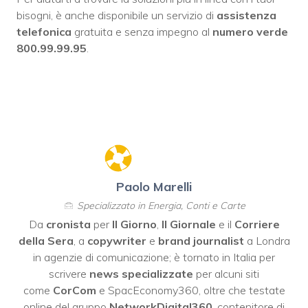
bisogni, è anche disponibile un servizio di
assistenza
telefonica
gratuita e senza impegno al
numero verde
800.99.99.95
.
Paolo Marelli
Specializzato in Energia, Conti e Carte
Da
cronista
per
Il Giorno
,
Il Giornale
e il
Corriere
della Sera
, a
copywriter
e
brand journalist
a Londra
in agenzie di comunicazione; è tornato in Italia per
scrivere
news specializzate
per alcuni siti
come
CorCom
e SpacEconomy360, oltre che testate
online del gruppo
NetworkDigital360
, contenitore di