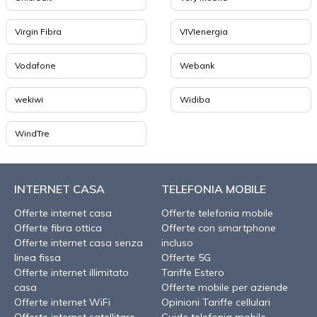
Virgin Fibra
VIVIenergia
Vodafone
Webank
wekiwi
Widiba
WindTre
INTERNET CASA
TELEFONIA MOBILE
Offerte internet casa
Offerte telefonia mobile
Offerte fibra ottica
Offerte con smartphone
Offerte internet casa senza
incluso
linea fissa
Offerte 5G
Offerte internet illimitato
Tariffe Estero
casa
Offerte mobile per aziende
Offerte internet WiFi
Opinioni Tariffe cellulari
Offerte internet satellitare
Guide telefonia mobile