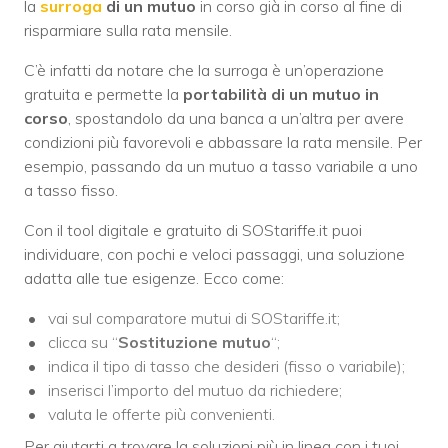
la
surroga
di un mutuo
in corso già in corso al fine di
risparmiare sulla rata mensile.
C’è infatti da notare che la surroga è un’operazione
gratuita e permette la
portabilità di un mutuo in
corso
, spostandolo da una banca a un’altra per avere
condizioni più favorevoli e abbassare la rata mensile. Per
esempio, passando da un mutuo a tasso variabile a uno
a tasso fisso.
Con il tool digitale e gratuito di SOStariffe.it puoi
individuare, con pochi e veloci passaggi, una soluzione
adatta alle tue esigenze. Ecco come:
vai sul comparatore mutui di SOStariffe.it;
clicca su “
Sostituzione mutuo
“;
indica il tipo di tasso che desideri (fisso o variabile);
inserisci l’importo del mutuo da richiedere;
valuta le offerte più convenienti.
Per aiutarti a trovare la soluzioni più in linea con i tuoi