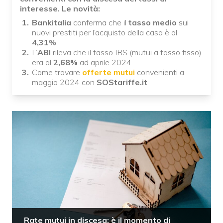
interesse. Le novità:
Bankitalia
conferma che il
tasso medio
sui
nuovi prestiti per l’acquisto della casa è al
4,31%
L’
ABI
rileva che il tasso IRS (mutui a tasso fisso)
era al
2,68%
ad aprile 2024
Come trovare
offerte mutui
convenienti a
maggio 2024 con
SOStariffe.it
Rate mutui in discesa: è il momento di