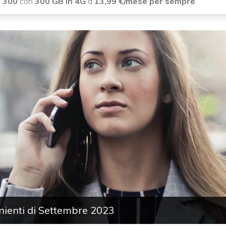
i 300
con
300 GB in 4G
a
13,99 €/mese per sempre
enienti di Settembre 2023