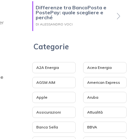
Differenze tra BancoPosta e
PostePay: quale scegliere e
perché
per
DI ALESSANDRO VOCI
Categorie
A2A Energia
Acea Energia
se
AGSM AIM
American Express
Apple
Aruba
Assicurazioni
Attualità
Banca Sella
BBVA