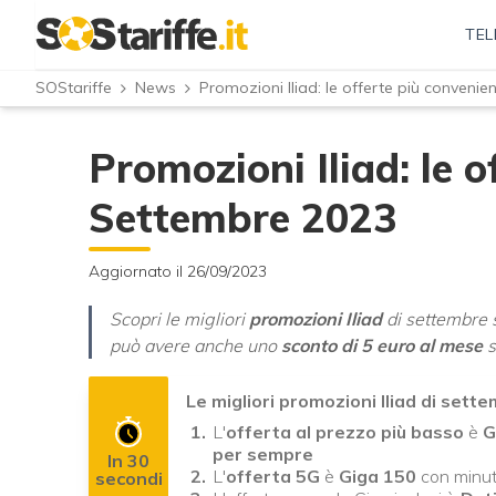
TEL
SOStariffe
News
Promozioni Iliad: le offerte più convenie
Promozioni Iliad: le o
Settembre 2023
Aggiornato il 26/09/2023
Scopri le migliori
promozioni Iliad
di settembre s
può avere anche uno
sconto di 5 euro al mese
s
Le migliori promozioni Iliad di set
L'
offerta al prezzo più basso
è
G
per sempre
In 30
L'
offerta 5G
è
Giga 150
con minuti 
secondi