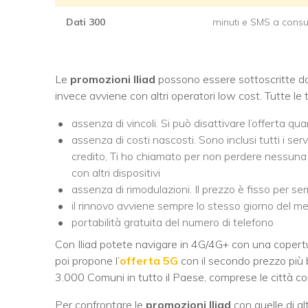
Dati 300
minuti e SMS a con
Le
promozioni Iliad
possono essere sottoscritte da
invece avviene con altri operatori low cost. Tutte le 
assenza di vincoli. Si può disattivare l’offerta qu
assenza di costi nascosti. Sono inclusi tutti i ser
credito, Ti ho chiamato per non perdere nessuna
con altri dispositivi
assenza di rimodulazioni. Il prezzo è fisso per s
il rinnovo avviene sempre lo stesso giorno del m
portabilità gratuita del numero di telefono
Con Iliad potete navigare in 4G/4G+ con una copertur
poi propone l’
offerta 5G
con il secondo prezzo più 
3.000 Comuni in tutto il Paese, comprese le città con
Per confrontare le
promozioni Iliad
con quelle di alt