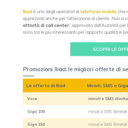
Iliad
è uno degli operatori di
telefonia mobile
che n
apprezzati anche per l’attenzione al cliente. Non a cas
attività di call center
” approvato dall’Autorità pe
sono tra le più interessanti per rapporto qualità e pr
SCOPRI LE OFFE
Promozioni Iliad: le migliori offerte di
Le offerte di Iliad
Minuti, SMS e Gig
Voce
minuti e SMS illimita
Giga 100
minuti e SMS illimitat
Giga 150
minuti e SMS illimitat