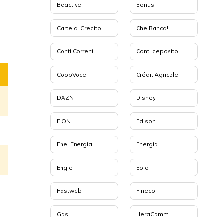
Beactive
Bonus
Carte di Credito
Che Banca!
Conti Correnti
Conti deposito
CoopVoce
Crédit Agricole
DAZN
Disney+
E.ON
Edison
Enel Energia
Energia
Engie
Eolo
Fastweb
Fineco
Gas
HeraComm