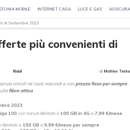
EFONIA MOBILE
INTERNET CASA
LUCE E GAS
ASSICURA
nti di Settembre 2023
fferte più convenienti di
Iliad
di
Matteo Testa
enza vincoli né costi nascosti e con
prezzo fisso per sempre
.
ulla
fibra ottica
tembre 2023
iga 100
con minuti illimitati e
100 GB in 4G
a
7,99 €/mese
illimitati e
150 GB
a
9,99 €/mese per sempre