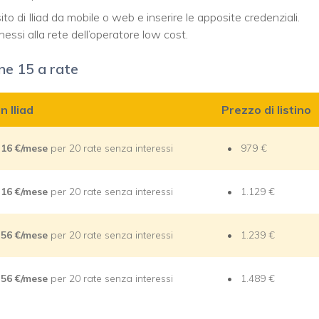
to di Iliad da mobile o web e inserire le apposite credenziali.
ssi alla rete dell’operatore low cost.
ne 15 a rate
n Iliad
Prezzo di listino
,16 €/mese
per 20 rate senza interessi
979 €
,16 €/mese
per 20 rate senza interessi
1.129 €
,56 €/mese
per 20 rate senza interessi
1.239 €
,56 €/mese
per 20 rate senza interessi
1.489 €