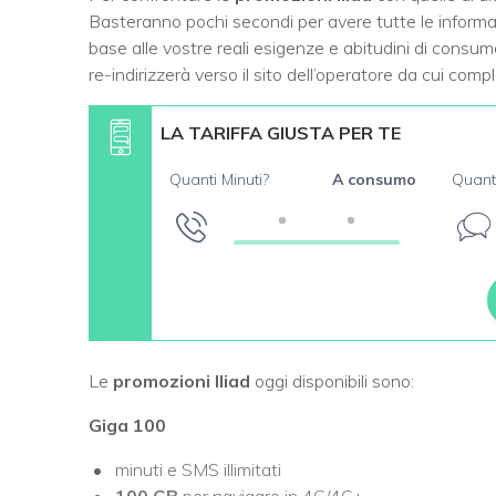
Basteranno pochi secondi per avere tutte le informaz
base alle vostre reali esigenze e abitudini di consumo
re-indirizzerà verso il sito dell’operatore da cui compl
LA TARIFFA GIUSTA PER TE
Quanti Minuti?
A consumo
Quant
Le
promozioni Iliad
oggi disponibili sono:
Giga 100
minuti e SMS illimitati
100 GB
per navigare in 4G/4G+