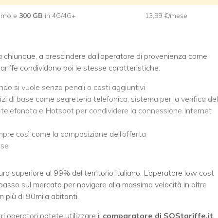
sumo e
300 GB
in 4G/4G+
13,99 €/mese
 chiunque, a prescindere dall’operatore di provenienza come
tariffe condividono poi le stesse caratteristiche:
ando si vuole senza penali o costi aggiuntivi
vizi di base come segreteria telefonica, sistema per la verifica del
 telefonata e Hotspot per condividere la connessione Internet
empre così come la composizione dell’offerta
ese
a superiore al 99% del territorio italiano. L’operatore low cost
basso sul mercato per navigare alla massima velocità in oltre
 più di 90mila abitanti.
ri operatori potete utilizzare il
comparatore di SOStariffe.it
.