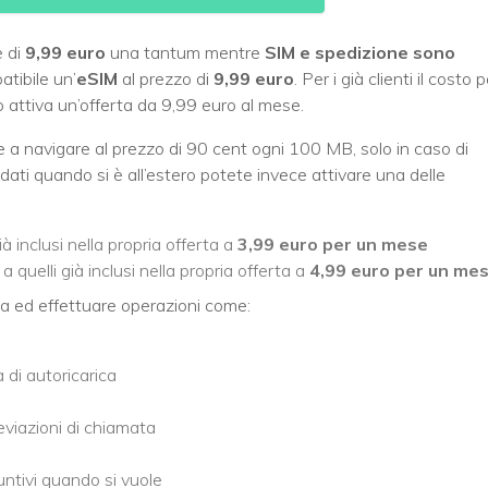
 di
9,99 euro
una tantum mentre
SIM e spedizione sono
tibile un’
eSIM
al prezzo di
9,99 euro
. Per i già clienti il costo 
 attiva un’offerta da 9,99 euro al mese.
are a navigare al prezzo di 90 cent ogni 100 MB, solo in caso di
o dati quando si è all’estero potete invece attivare una delle
ià inclusi nella propria offerta a
3,99 euro per un mese
 a quelli già inclusi nella propria offerta a
4,99 euro per un me
ta ed effettuare operazioni come:
a di autoricarica
eviazioni di chiamata
ntivi quando si vuole