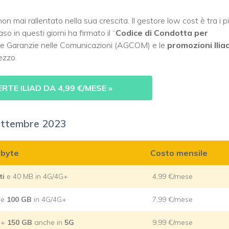
on mai rallentato nella sua crescita. Il gestore low cost è tra i p
o in questi giorni ha firmato il “
Codice di Condotta per
r le Garanzie nelle Comunicazioni (AGCOM) e le
promozioni Ilia
ezzo.
RTE ILIAD DA 4,99 €/MESE
»
 settembre 2023
abyte
Costo mensile
ti
e 40 MB in 4G/4G+
4,99 €/mese
i e
100 GB
in 4G/4G+
7,99 €/mese
i +
150 GB
anche in
5G
9,99 €/mese