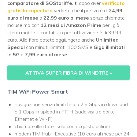
comparatore di SOStariffe.it
, dopo aver
verificato
gratis la copertura
vedrete che il prezzo è di
24,99
euro al mese
o
22,99 euro al mese
senza chiamate
incluse ma con
12 mesi di Amazon Prime
per i già
clienti mobile. Il contributo per l’attivazione è di 39,99
euro. Alla fibra potete aggiungere anche
Unlimited
Special
con minuti illimitati, 100 SMS e
Giga illimitati
in 5G
a
7,99 euro al mese
.
ATTIVA SUPER FIBRA DI WINDTRE
»
TIM WiFi Power Smart
navigazione senza limiti fino a 2,5 Gbps in download
e 1 Gbps in upload in FTTH (suddivisi tra porte
Ethernet e Wi-Fi)
chiamate illimitate (solo con acquisto online)
modem TIM Hub+ Executive (10 euro al mese per 24