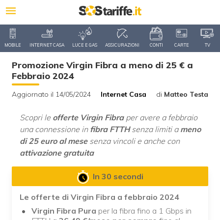
MOBILE
INTERNET CASA
LUCE E GAS
ASSICURAZIONI
CONTI
CARTE
TV
Promozione Virgin Fibra a meno di 25 € a
Febbraio 2024
Aggiornato il 14/05/2024
Internet Casa
di
Matteo Testa
Scopri le
offerte Virgin Fibra
per avere a febbraio
una connessione in
fibra FTTH
senza limiti a
meno
di 25 euro al mese
senza vincoli e anche con
attivazione gratuita
In 30 secondi
Le offerte di Virgin Fibra a febbraio 2024
Virgin Fibra Pura
per la fibra fino a 1 Gbps in