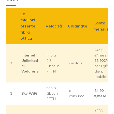
Le
migliori
Costo
offerte
Velocità
Chiamate
mensile
fibra
ottica
24,90
Internet
fino a
€/mese o
Unlimited
2,5
22,90€/mes
2
illimitate
di
Gbps in
per i già
Vodafone
FTTH
clienti
mobile
fino a 1
a
24,90
3
Sky WiFi
Gbps in
consumo
€/mese
FTTH
24,99