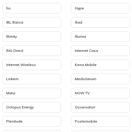
ho.
Hype
IBL Banca
Iliad
Illimity
Illumia
ING Direct
Internet Casa
Internet Wireless
Kena Mobile
Linkem
Mediolanum
Mutui
NOW TV
Octopus Energy
Osservatori
Plenitude
Postemobile