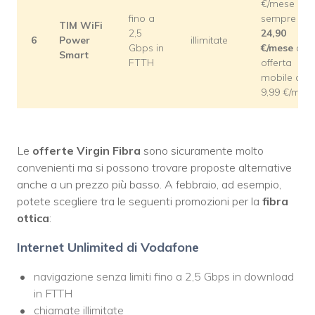
€/mese per
fino a
sempre o
TIM WiFi
2,5
24,90
6
Power
illimitate
Gbps in
€/mese
con
Smart
FTTH
offerta
mobile da
9,99 €/mes
Le
offerte Virgin Fibra
sono sicuramente molto
convenienti ma si possono trovare proposte alternative
anche a un prezzo più basso. A febbraio, ad esempio,
potete scegliere tra le seguenti promozioni per la
fibra
ottica
:
Internet Unlimited di Vodafone
navigazione senza limiti fino a 2,5 Gbps in download
in FTTH
chiamate illimitate