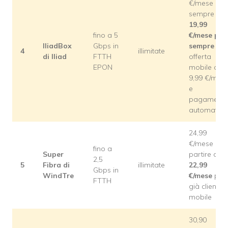
€/mese per
sempre o
19,99
fino a 5
€/mese
per
IliadBox
Gbps in
sempre
co
4
illimitate
di Iliad
FTTH
offerta
EPON
mobile da
9,99 €/mes
e
pagament
automatico
24,99
€/mese o a
fino a
Super
partire da
2,5
5
Fibra di
illimitate
22,99
Gbps in
WindTre
€/mese
per 
FTTH
già clienti
mobile
30,90