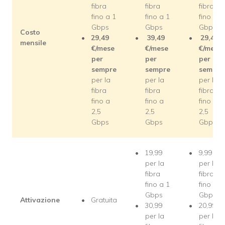
fibra
fibra
fibra
fino a 1
fino a 1
fino a 1
Gbps
Gbps
Gbps
Costo
29,49
39,49
29,49
mensile
€/mese
€/mese
€/mese
per
per
per
sempre
sempre
sempre
per la
per la
per la
fibra
fibra
fibra
fino a
fino a
fino a
2,5
2,5
2,5
Gbps
Gbps
Gbps
19,99
9,99
per la
per la
fibra
fibra
fino a 1
fino a 1
Gbps
Gbps
Attivazione
Gratuita
30,99
20,99
per la
per la